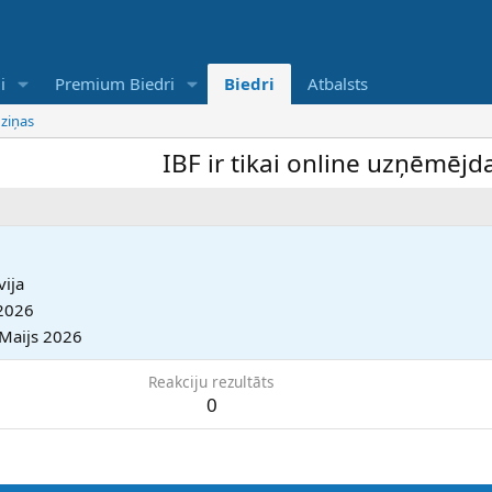
i
Premium Biedri
Biedri
Atbalsts
 ziņas
IBF ir tikai online uzņēmējdarb
vija
 2026
 Maijs 2026
Reakciju rezultāts
0