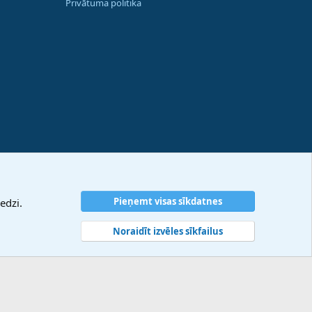
Privātuma politika
Pieņemt visas sīkdatnes
edzi.
Noraidīt izvēles sīkfailus