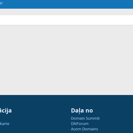
ar
cija
Daļa no
Domain Summit
 karte
DNForum
Acorn Domains