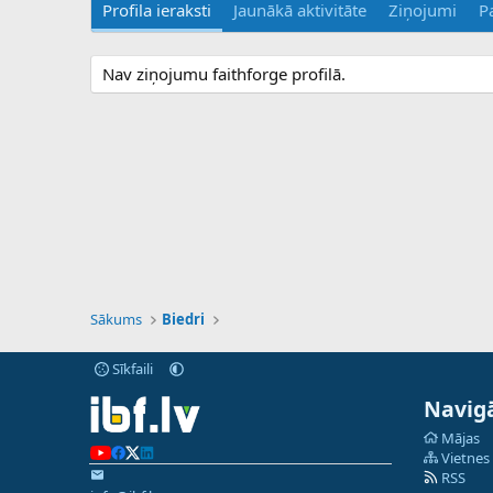
Profila ieraksti
Jaunākā aktivitāte
Ziņojumi
P
Nav ziņojumu faithforge profilā.
Sākums
Biedri
Sīkfaili
Navigā
Mājas
Vietnes
RSS