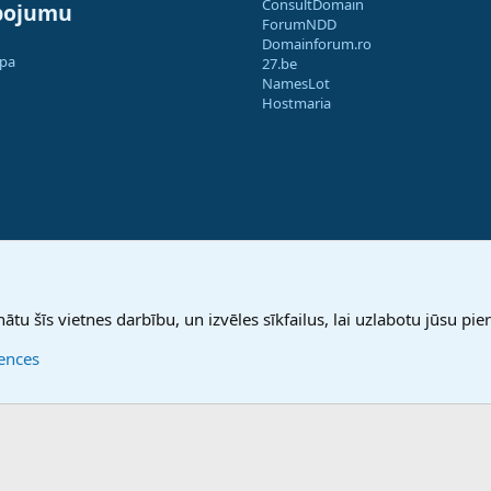
ConsultDomain
pojumu
ForumNDD
Domainforum.ro
apa
27.be
NamesLot
Hostmaria
nātu šīs vietnes darbību, un izvēles sīkfailus, lai uzlabotu jūsu pier
rences
®
Community platform by XenForo
© 2010-2025 XenForo Ltd.