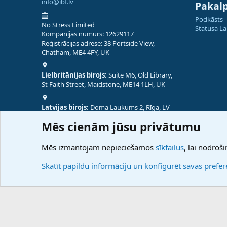
info@ibf.lv
Pakal
Podkāsts
No Stress Limited
Statusa L
Kompānijas numurs: 12629117
Reģistrācijas adrese: 38 Portside View,
Chatham, ME4 4FY, UK
Lielbritānijas birojs:
Suite M6, Old Library,
St Faith Street, Maidstone, ME14 1LH, UK
Latvijas birojs:
Doma Laukums 2, Rīga, LV-
1050, Latvija
Mēs cienām jūsu privātumu
Nepālas birojs:
Coming Soon
Mēs izmantojam nepieciešamos
sīkfailus
, lai nodroši
Skatīt papildu informāciju un konfigurēt savas prefe