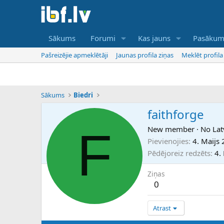
Sākums
Forumi
Kas jauns
Pasākum
Pašreizējie apmeklētāji
Jaunas profila ziņas
Meklēt profila
Sākums
Biedri
faithforge
F
New member
·
No
Lat
Pievienojies
4. Maijs
Pēdējoreiz redzēts
4.
Ziņas
0
Atrast