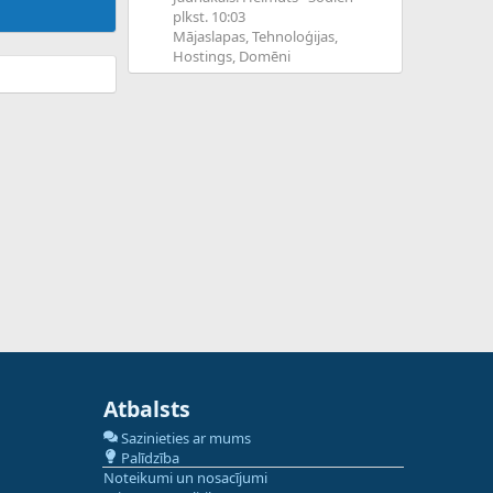
plkst. 10:03
Mājaslapas, Tehnoloģijas,
Hostings, Domēni
Atbalsts
Sazinieties ar mums
Palīdzība
Noteikumi un nosacījumi