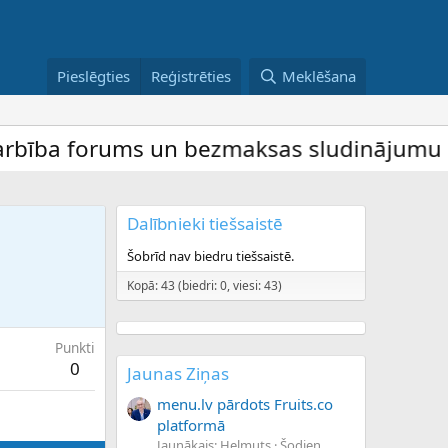
Pieslēgties
Reģistrēties
Meklēšana
ība forums un bezmaksas sludinājumu dēlis 
Dalībnieki tiešsaistē
Šobrīd nav biedru tiešsaistē.
Kopā: 43 (biedri: 0, viesi: 43)
Punkti
0
Jaunas Ziņas
menu.lv pārdots Fruits.co
platformā
Jaunākais: Helmuts
Šodien