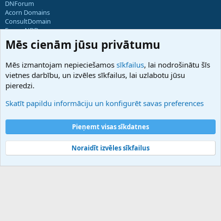
DNForum
Acorn Domains
ConsultDomain
ForumNDD
Domainforum.ro
Mēs cienām jūsu privātumu
27.be
NamesLot
Mēs izmantojam nepieciešamos
sīkfailus
, lai nodrošinātu šīs
Hostmaria
vietnes darbību, un izvēles sīkfailus, lai uzlabotu jūsu
Atbalsts
pieredzi.
Sazinieties ar mums
Palīdzība
Skatīt papildu informāciju un konfigurēt savas preferences
Noteikumi un nosacījumi
Privātuma politika
Pieņemt visas sīkdatnes
Noraidīt izvēles sīkfailus
®
Community platform by XenForo
© 2010-2025 XenForo Ltd.