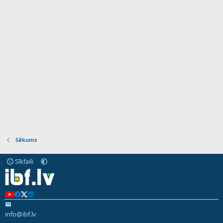
Sākums
Sīkfaili
info@ibf.lv