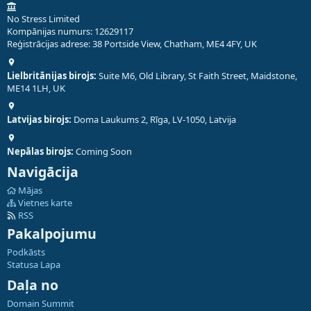
No Stress Limited
Kompānijas numurs: 12629117
Reģistrācijas adrese: 38 Portside View, Chatham, ME4 4FY, UK
Lielbritānijas birojs:
Suite M6, Old Library, St Faith Street, Maidstone,
ME14 1LH, UK
Latvijas birojs:
Doma Laukums 2, Rīga, LV-1050, Latvija
Nepālas birojs:
Coming Soon
Navigācija
Mājas
Vietnes karte
RSS
Pakalpojumu
Podkāsts
Statusa Lapa
Daļa no
Domain Summit