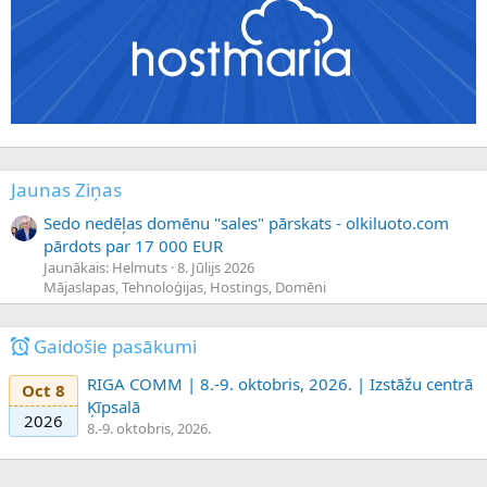
Jaunas Ziņas
Sedo nedēļas domēnu "sales" pārskats - olkiluoto.com
pārdots par 17 000 EUR
Jaunākais: Helmuts
8. Jūlijs 2026
Mājaslapas, Tehnoloģijas, Hostings, Domēni
Gaidošie pasākumi
RIGA COMM | 8.-9. oktobris, 2026. | Izstāžu centrā
Oct 8
Ķīpsalā
2026
8.-9. oktobris, 2026.