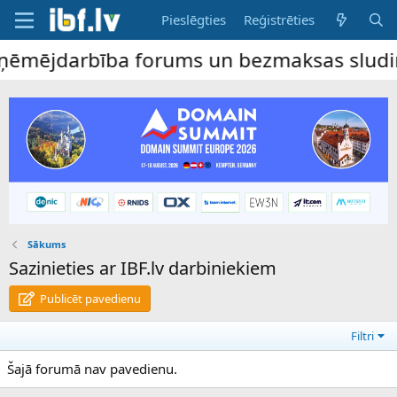
Pieslēgties
Reģistrēties
ēmējdarbība forums un bezmaksas sludinājum
Sākums
Sazinieties ar IBF.lv darbiniekiem
Publicēt pavedienu
Filtri
Šajā forumā nav pavedienu.