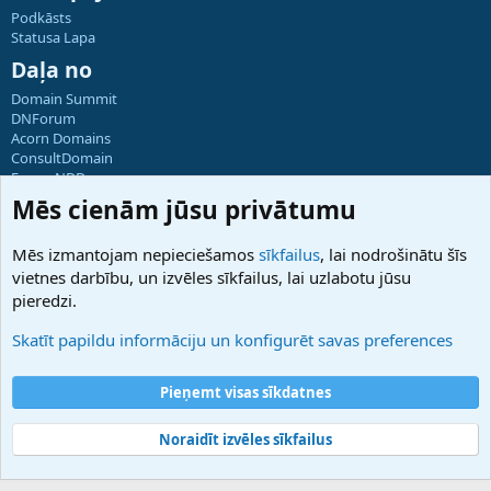
Podkāsts
Statusa Lapa
Daļa no
Domain Summit
DNForum
Acorn Domains
ConsultDomain
ForumNDD
Domainforum.ro
Mēs cienām jūsu privātumu
27.be
NamesLot
Mēs izmantojam nepieciešamos
sīkfailus
, lai nodrošinātu šīs
Hostmaria
vietnes darbību, un izvēles sīkfailus, lai uzlabotu jūsu
Atbalsts
pieredzi.
Sazinieties ar mums
Palīdzība
Skatīt papildu informāciju un konfigurēt savas preferences
Noteikumi un nosacījumi
Privātuma politika
Pieņemt visas sīkdatnes
Noraidīt izvēles sīkfailus
®
Community platform by XenForo
© 2010-2025 XenForo Ltd.