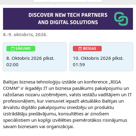
8.-9. oktobris, 2026.
SĀKUMS
BEIGAS
8. Oktobris 2026 plkst.
10. Oktobris 2026 plkst.
02:00
01:59
Baltijas biznesa tehnoloģiju izstāde un konference „RIGA
COMM” ir ikgadējs IT un biznesa pasākums pakalpojumu un
ražošanas nozaru uzņēmējiem, valsts iestāžu vadītājiem un IT
profesionāļiem, kur vienuviet iepazīt aktuālāko Baltijas un
ārvalstu digitālo pakalpojumu sniedzēju un produktu
izstrādātāju piedāvājumu, konsultēties ar zinošiem
speciālistiem un kopīgi izvēlēties piemērotākos risinājumus
savam biznesam vai organizācijai.