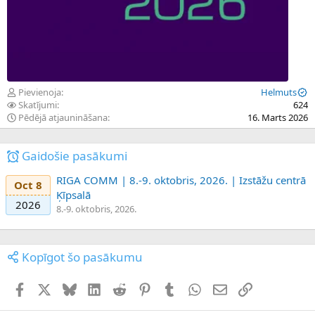
Pievienoja
Helmuts
Skatījumi
624
Pēdējā atjaunināšana
16. Marts 2026
Gaidošie pasākumi
RIGA COMM | 8.-9. oktobris, 2026. | Izstāžu centrā
Oct 8
Ķīpsalā
2026
8.-9. oktobris, 2026.
Kopīgot šo pasākumu
Facebook
X (Twitter)
Bluesky
LinkedIn
Reddit
Pinterest
Tumblr
WhatsApp
E-pasts
Saiti