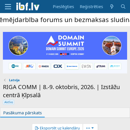
Pieslēgties
Reģistrēties
ējdarbība forums un bezmaksas sludinājumu
Latvija
RIGA COMM | 8.-9. oktobris, 2026. | Izstāžu
centrā Ķīpsalā
Aktīvs
Pasākuma pārskats
Eksportēt uz kalendāru
•••