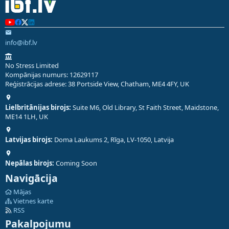
info@ibf.lv
No Stress Limited
Kompānijas numurs: 12629117
Reģistrācijas adrese: 38 Portside View, Chatham, ME4 4FY, UK
Lielbritānijas birojs:
Suite M6, Old Library, St Faith Street, Maidstone,
ME14 1LH, UK
Latvijas birojs:
Doma Laukums 2, Rīga, LV-1050, Latvija
Nepālas birojs:
Coming Soon
Navigācija
Mājas
Vietnes karte
RSS
Pakalpojumu