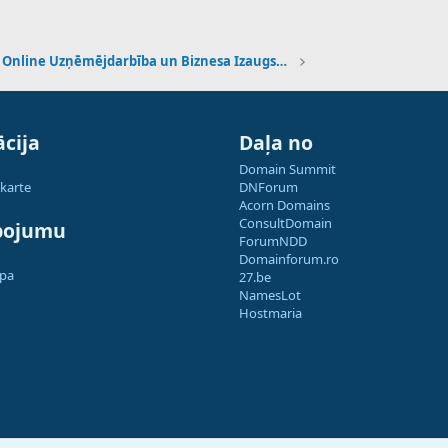
Online Uzņēmējdarbība un Biznesa Izaugsme
cija
Daļa no
Domain Summit
 karte
DNForum
Acorn Domains
ConsultDomain
pojumu
ForumNDD
Domainforum.ro
apa
27.be
NamesLot
Hostmaria