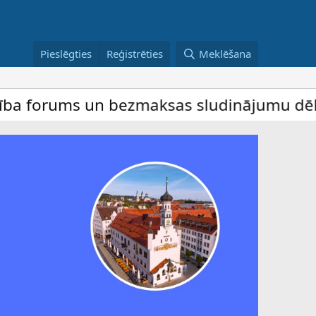
Pieslēgties
Reģistrēties
Meklēšana
ms un bezmaksas sludinājumu dēlis – dalīb