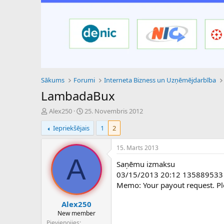
Sākums
Forumi
Interneta Bizness un Uzņēmējdarbība
LambadaBux
P
S
Alex250
25. Novembris 2012
a
ā
Iepriekšējais
1
2
v
k
e
u
d
m
15. Marts 2013
i
a
A
Saņēmu izmaksu
e
d
n
a
03/15/2013 20:12 135889533
a
t
Memo: Your payout request. Pl
u
u
z
m
Alex250
s
s
New member
ā
Pievienojies