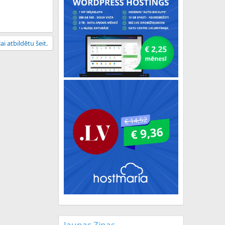
ai atbildētu šeit.
Jaunas Ziņas