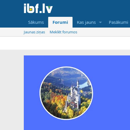
Sākums
Forumi
Kas jauns
Pasākumi
Jaunas ziņas
Meklēt forumos