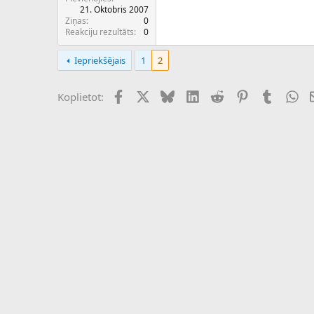
c
21. Oktobris 2007
ē
Ziņas
0
j
Reakciju rezultāts
0
s
Iepriekšējais
1
2
Facebook
X (Twitter)
Bluesky
LinkedIn
Reddit
Pinterest
Tumblr
Wh
Koplietot: