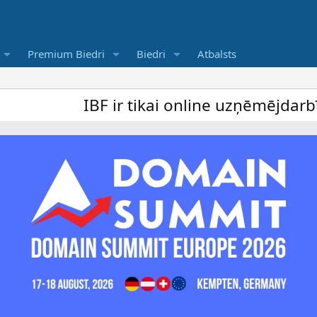
Premium Biedri
Biedri
Atbalsts
IBF ir tikai online uzņēmējdarbība foru