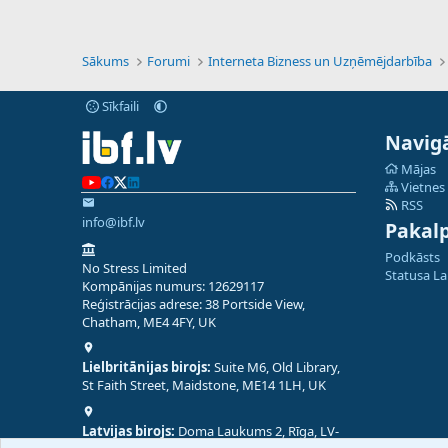
Sākums
Forumi
Interneta Bizness un Uzņēmējdarbība
Sīkfaili
Navigā
Mājas
Vietnes
RSS
info@ibf.lv
Pakal
Podkāsts
No Stress Limited
Statusa L
Kompānijas numurs: 12629117
Reģistrācijas adrese: 38 Portside View,
Chatham, ME4 4FY, UK
Lielbritānijas birojs:
Suite M6, Old Library,
St Faith Street, Maidstone, ME14 1LH, UK
Latvijas birojs:
Doma Laukums 2, Rīga, LV-