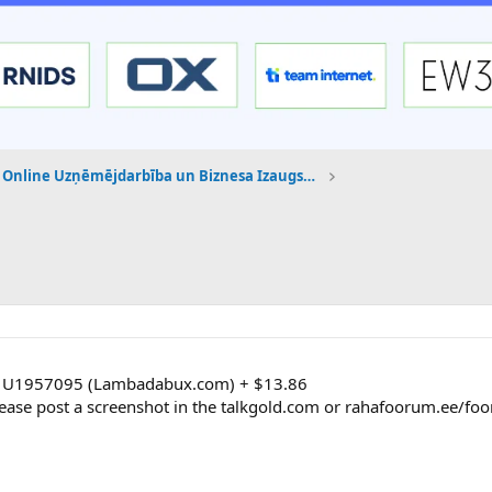
Online Uzņēmējdarbība un Biznesa Izaugsme
 U1957095 (Lambadabux.com) + $13.86
ease post a screenshot in the talkgold.com or rahafoorum.ee/fo