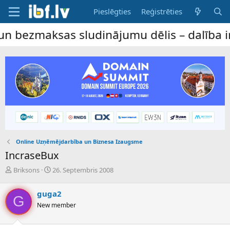
Pieslēgties
Reģistrēties
maksas sludinājumu dēlis – dalība ir bez 
Online Uzņēmējdarbība un Biznesa Izaugsme
IncraseBux
P
S
Briksons
26. Septembris 2008
a
ā
v
k
guga2
e
u
G
New member
d
m
i
a
e
d