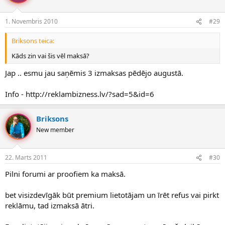
1. Novembris 2010
#29
Briksons teica:
Kāds zin vai šis vēl maksā?
Jap .. esmu jau saņēmis 3 izmaksas pēdējo augustā.
Info - http://reklambizness.lv/?sad=5&id=6
Briksons
New member
22. Marts 2011
#30
Pilni forumi ar proofiem ka maksā.
bet visizdevīgāk būt premium lietotājam un īrēt refus vai pirkt
reklāmu, tad izmaksā ātri.