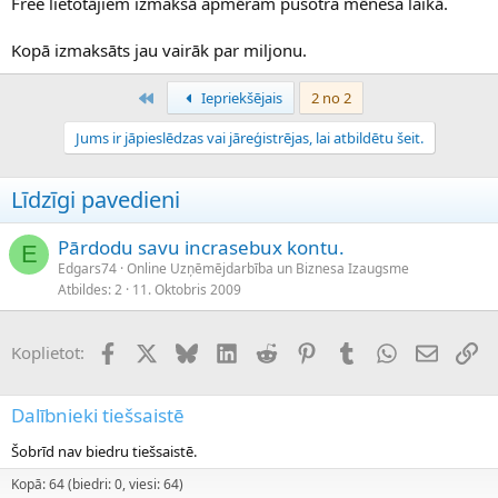
Free lietotājiem izmaksā apmēram pusotra mēneša laikā.
Kopā izmaksāts jau vairāk par miljonu.
Pirmais
Iepriekšējais
2 no 2
Jums ir jāpieslēdzas vai jāreģistrējas, lai atbildētu šeit.
Līdzīgi pavedieni
Pārdodu savu incrasebux kontu.
E
Edgars74
Online Uzņēmējdarbība un Biznesa Izaugsme
Atbildes
2
11. Oktobris 2009
Facebook
X (Twitter)
Bluesky
LinkedIn
Reddit
Pinterest
Tumblr
WhatsApp
E-pasts
Sai
Koplietot:
Dalībnieki tiešsaistē
Šobrīd nav biedru tiešsaistē.
Kopā: 64 (biedri: 0, viesi: 64)