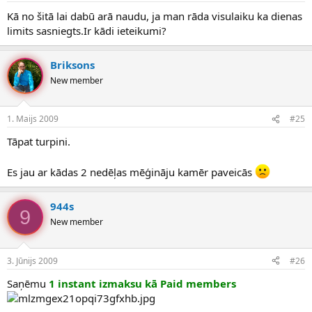
Kā no šitā lai dabū arā naudu, ja man rāda visulaiku ka dienas
limits sasniegts.Ir kādi ieteikumi?
Briksons
New member
1. Maijs 2009
#25
Tāpat turpini.
Es jau ar kādas 2 nedēļas mēģināju kamēr paveicās
944s
9
New member
3. Jūnijs 2009
#26
Saņēmu
1 instant izmaksu kā Paid members