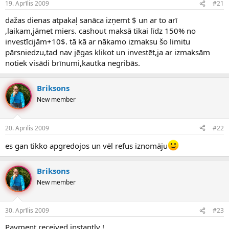
19. Aprīlis 2009
#21
n
a
a
t
dažas dienas atpakaļ sanāca izņemt $ un ar to arī
u
u
,laikam,jāmet miers. cashout maksā tikai līdz 150% no
z
m
s
s
investīcijām+10$. tā kā ar nākamo izmaksu šo limitu
ā
pārsniedzu,tad nav jēgas klikot un investēt,ja ar izmaksām
c
notiek visādi brīnumi,kautka negribās.
ē
j
s
Briksons
New member
20. Aprīlis 2009
#22
es gan tikko apgredojos un vēl refus iznomāju
Briksons
New member
30. Aprīlis 2009
#23
Payment received instantly !