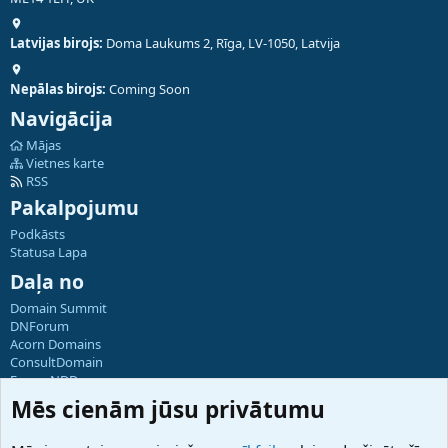
Latvijas birojs:
Doma Laukums 2, Rīga, LV-1050, Latvija
Nepālas birojs:
Coming Soon
Navigācija
Mājas
Vietnes karte
RSS
Pakalpojumu
Podkāsts
Statusa Lapa
Daļa no
Domain Summit
DNForum
Acorn Domains
ConsultDomain
ForumNDD
Domainforum.ro
Mēs cienām jūsu privātumu
27.be
NamesLot