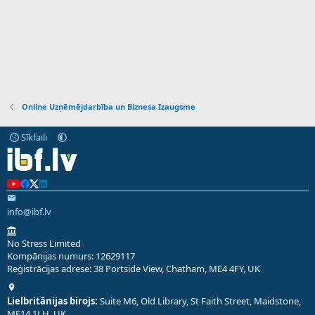
Online Uzņēmējdarbība un Biznesa Izaugsme
Sīkfaili
info@ibf.lv
No Stress Limited
Kompānijas numurs: 12629117
Reģistrācijas adrese: 38 Portside View, Chatham, ME4 4FY, UK
Lielbritānijas birojs:
Suite M6, Old Library, St Faith Street, Maidstone,
ME14 1LH, UK