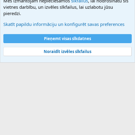
Mēs izmantojam nepieciešamos
sīkfailus
, lai nodrošinātu šīs
Hostmaria
vietnes darbību, un izvēles sīkfailus, lai uzlabotu jūsu
Atbalsts
pieredzi.
Sazinieties ar mums
Palīdzība
Skatīt papildu informāciju un konfigurēt savas preferences
Noteikumi un nosacījumi
Privātuma politika
Pieņemt visas sīkdatnes
Noraidīt izvēles sīkfailus
®
Community platform by XenForo
© 2010-2025 XenForo Ltd.