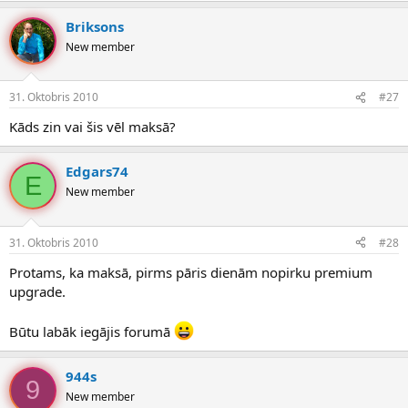
Briksons
New member
31. Oktobris 2010
#27
Kāds zin vai šis vēl maksā?
Edgars74
E
New member
31. Oktobris 2010
#28
Protams, ka maksā, pirms pāris dienām nopirku premium
upgrade.
Būtu labāk iegājis forumā
944s
9
New member