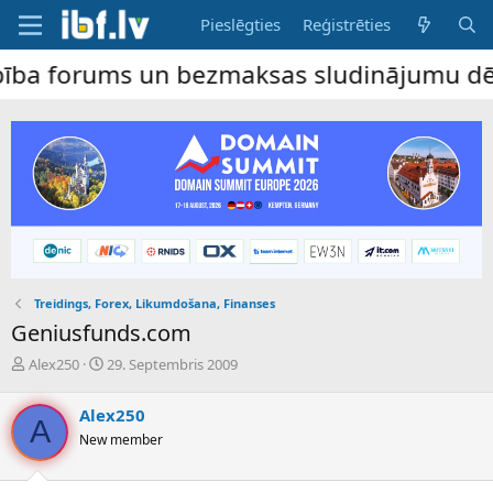
Pieslēgties
Reģistrēties
rums un bezmaksas sludinājumu dēlis – dalī
Treidings, Forex, Likumdošana, Finanses
Geniusfunds.com
P
S
Alex250
29. Septembris 2009
a
ā
v
k
Alex250
e
u
A
New member
d
m
i
a
e
d