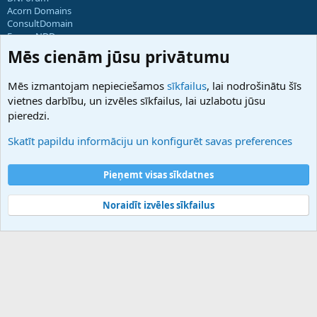
Acorn Domains
ConsultDomain
ForumNDD
Domainforum.ro
Mēs cienām jūsu privātumu
27.be
NamesLot
Mēs izmantojam nepieciešamos
sīkfailus
, lai nodrošinātu šīs
Hostmaria
vietnes darbību, un izvēles sīkfailus, lai uzlabotu jūsu
Atbalsts
pieredzi.
Sazinieties ar mums
Palīdzība
Skatīt papildu informāciju un konfigurēt savas preferences
Noteikumi un nosacījumi
Privātuma politika
Pieņemt visas sīkdatnes
Noraidīt izvēles sīkfailus
®
Community platform by XenForo
© 2010-2025 XenForo Ltd.