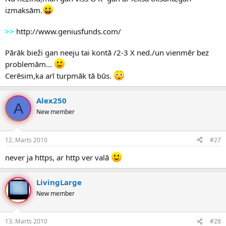
izmaksām.
>>
http://www.geniusfunds.com/
Pārāk bieži gan neeju tai kontā /2-3 X ned./un vienmēr bez
problemām...
Cerēsim,ka arī turpmāk tā būs.
Alex250
A
New member
12. Marts 2010
#27
never ja https, ar http ver valā
LivingLarge
New member
13. Marts 2010
#28