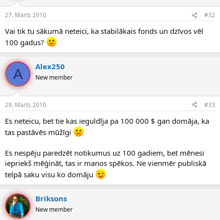
27. Marts 2010
#32
Vai tik tu sākumā neteici, ka stabilākais fonds un dzīvos vēl
100 gadus?
Alex250
A
New member
29. Marts 2010
#33
Es neteicu, bet tie kas ieguldīja pa 100 000 $ gan domāja, ka
tas pastāvēs mūžīgi
Es nespēju paredzēt notikumus uz 100 gadiem, bet mēnesi
iepriekš mēģināt, tas ir manos spēkos. Ne vienmēr publiskā
telpā saku visu ko domāju
Briksons
New member