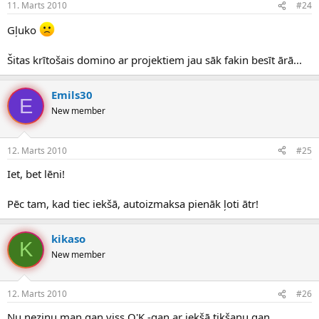
11. Marts 2010
#24
Gļuko
Šitas krītošais domino ar projektiem jau sāk fakin besīt ārā...
Emils30
E
New member
12. Marts 2010
#25
Iet, bet lēni!
Pēc tam, kad tiec iekšā, autoizmaksa pienāk ļoti ātr!
kikaso
K
New member
12. Marts 2010
#26
Nu nezinu,man gan viss O'K -gan ar iekšā tikšanu,gan