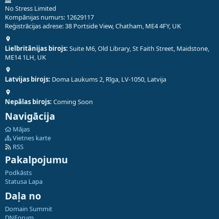
No Stress Limited
Kompānijas numurs: 12629117
Reģistrācijas adrese: 38 Portside View, Chatham, ME4 4FY, UK
Lielbritānijas birojs:
Suite M6, Old Library, St Faith Street, Maidstone,
ME14 1LH, UK
Latvijas birojs:
Doma Laukums 2, Rīga, LV-1050, Latvija
Nepālas birojs:
Coming Soon
Navigācija
Mājas
Vietnes karte
RSS
Pakalpojumu
Podkāsts
Statusa Lapa
Daļa no
Domain Summit
DNForum