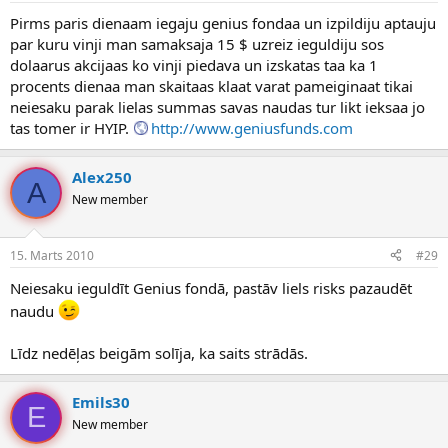
Pirms paris dienaam iegaju genius fondaa un izpildiju aptauju
par kuru vinji man samaksaja 15 $ uzreiz ieguldiju sos
dolaarus akcijaas ko vinji piedava un izskatas taa ka 1
procents dienaa man skaitaas klaat varat pameiginaat tikai
neiesaku parak lielas summas savas naudas tur likt ieksaa jo
tas tomer ir HYIP.
http://www.geniusfunds.com
Alex250
A
New member
15. Marts 2010
#29
Neiesaku ieguldīt Genius fondā, pastāv liels risks pazaudēt
naudu
Līdz nedēļas beigām solīja, ka saits strādās.
Emils30
E
New member