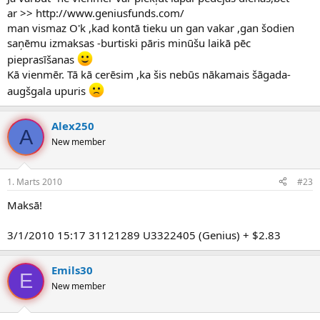
ar >> http://www.geniusfunds.com/
man vismaz O'k ,kad kontā tieku un gan vakar ,gan šodien
saņēmu izmaksas -burtiski pāris minūšu laikā pēc
pieprasīšanas
Kā vienmēr. Tā kā cerēsim ,ka šis nebūs nākamais šāgada-
augšgala upuris
Alex250
A
New member
1. Marts 2010
#23
Maksā!
3/1/2010 15:17 31121289 U3322405 (Genius) + $2.83
Emils30
E
New member