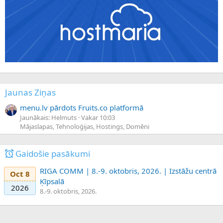
Jaunas Ziņas
menu.lv pārdots Fruits.co platformā
Jaunākais: Helmuts
Vakar 10:03
Mājaslapas, Tehnoloģijas, Hostings, Domēni
Gaidošie pasākumi
RIGA COMM | 8.-9. oktobris, 2026. | Izstāžu centrā
Oct 8
Ķīpsalā
2026
8.-9. oktobris, 2026.