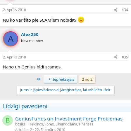
2. Aprīlis 2010
#34
Nu ko var šito pie SCAMiem nobīdīt?
Alex250
A
New member
2. Aprīlis 2010
#35
Nano un Genius bīdi scamos.
Pirmais
Iepriekšējais
2 no 2
Jums ir jāpieslēdzas vai jāreģistrējas, lai atbildētu šeit.
Līdzīgi pavedieni
GeniusFunds un Investment Forge Problemas
B
bosiks
Treidings, Forex, Likumdošana, Finanses
Atbildes
2
22. Februāris 2010