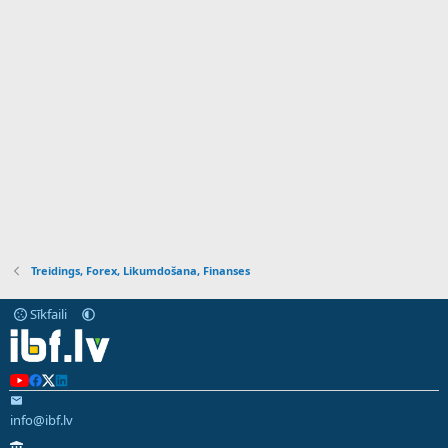
Treidings, Forex, Likumdošana, Finanses
Sīkfaili
info@ibf.lv