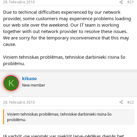
28. Februāris 2010
#21
n
a
a
t
Due to techincal difficulties experienced by our network
u
u
provider, some customers may experience problems loading
z
m
s
s
our web site over the weekend. Our IT team is working
ā
together with out network provider to resolve these issues.
c
We are sorry for the temporary inconvenience that this may
ē
cause.
j
s
Viņiem tehniskas problēmas, tehniskie darbinieki risina šo
problēmu.
kikaso
K
New member
28. Februāris 2010
#22
Viņiem tehniskas problēmas, tehniskie darbinieki risina šo
problēmu.
Jā varbūt -ne vienmēr var piekļūt lapai-pēdējas dienās,bet