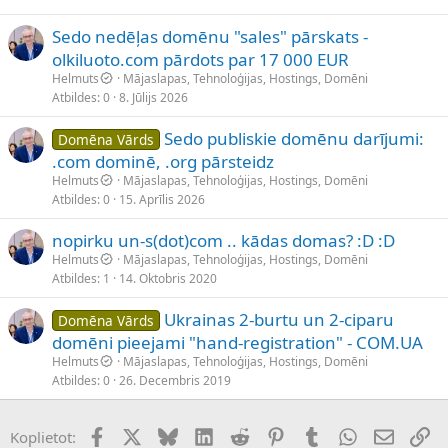
Sedo nedēļas domēnu "sales" pārskats -
olkiluoto.com pārdots par 17 000 EUR
Helmuts
Mājaslapas, Tehnoloģijas, Hostings, Domēni
Atbildes
0
8. Jūlijs 2026
Sedo publiskie domēnu darījumi:
Domēna Vārds
.com dominē, .org pārsteidz
Helmuts
Mājaslapas, Tehnoloģijas, Hostings, Domēni
Atbildes
0
15. Aprīlis 2026
nopirku un-s(dot)com .. kādas domas? :D :D
Helmuts
Mājaslapas, Tehnoloģijas, Hostings, Domēni
Atbildes
1
14. Oktobris 2020
Ukrainas 2-burtu un 2-ciparu
Domēna Vārds
domēni pieejami "hand-registration" - COM.UA
Helmuts
Mājaslapas, Tehnoloģijas, Hostings, Domēni
Atbildes
0
26. Decembris 2019
Facebook
X (Twitter)
Bluesky
LinkedIn
Reddit
Pinterest
Tumblr
WhatsApp
E-pasts
Sai
Koplietot: