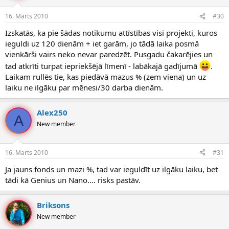
16. Marts 2010
#30
Izskatās, ka pie šādas notikumu attīstības visi projekti, kuros
ieguldi uz 120 dienām + iet garām, jo tādā laika posmā
vienkārši vairs neko nevar paredzēt. Pusgadu čakarējies un
tad atkrīti turpat iepriekšējā līmenī - labākajā gadījumā
.
Laikam rullēs tie, kas piedāvā mazus % (zem viena) un uz
laiku ne ilgāku par mēnesi/30 darba dienām.
Alex250
A
New member
16. Marts 2010
#31
Ja jauns fonds un mazi %, tad var ieguldīt uz ilgāku laiku, bet
tādi kā Genius un Nano.... risks pastāv.
Briksons
New member