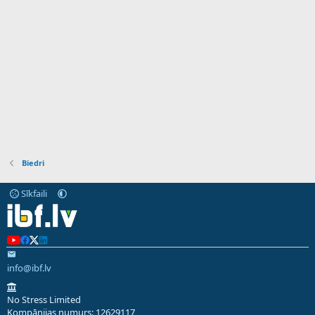
Biedri
Sīkfaili
info@ibf.lv
No Stress Limited
Kompānijas numurs: 12629117