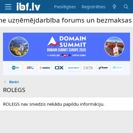
Pieslēgties
Reģistrēties
ine uzņēmējdarbība forums un bezmaksas sl
Biedri
ROLEGS
ROLEGS nav sniedzis nekādu papildu informāciju.