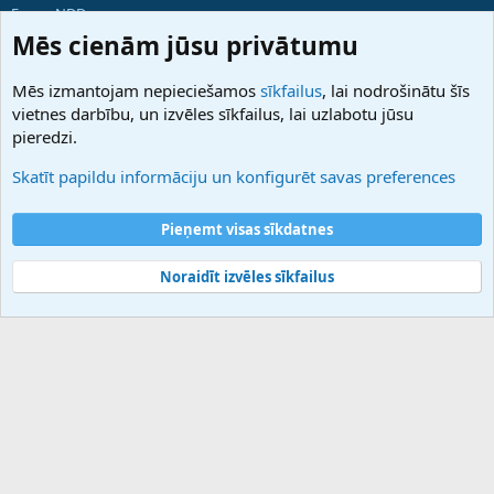
ForumNDD
Domainforum.ro
Mēs cienām jūsu privātumu
27.be
NamesLot
Mēs izmantojam nepieciešamos
sīkfailus
, lai nodrošinātu šīs
Hostmaria
vietnes darbību, un izvēles sīkfailus, lai uzlabotu jūsu
Atbalsts
pieredzi.
Sazinieties ar mums
Palīdzība
Skatīt papildu informāciju un konfigurēt savas preferences
Noteikumi un nosacījumi
Privātuma politika
Pieņemt visas sīkdatnes
Noraidīt izvēles sīkfailus
®
Community platform by XenForo
© 2010-2025 XenForo Ltd.