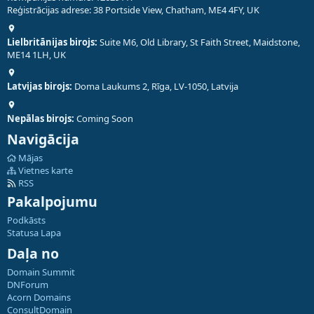
Reģistrācijas adrese: 38 Portside View, Chatham, ME4 4FY, UK
Lielbritānijas birojs:
Suite M6, Old Library, St Faith Street, Maidstone,
ME14 1LH, UK
Latvijas birojs:
Doma Laukums 2, Rīga, LV-1050, Latvija
Nepālas birojs:
Coming Soon
Navigācija
Mājas
Vietnes karte
RSS
Pakalpojumu
Podkāsts
Statusa Lapa
Daļa no
Domain Summit
DNForum
Acorn Domains
ConsultDomain