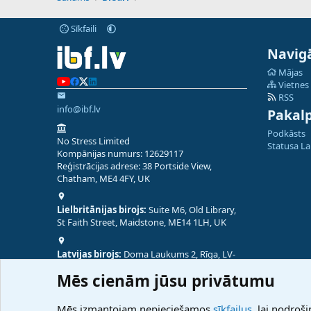
Sīkfaili
Navigā
Mājas
Vietnes
RSS
info@ibf.lv
Pakal
Podkāsts
No Stress Limited
Statusa L
Kompānijas numurs: 12629117
Reģistrācijas adrese: 38 Portside View,
Chatham, ME4 4FY, UK
Lielbritānijas birojs:
Suite M6, Old Library,
St Faith Street, Maidstone, ME14 1LH, UK
Latvijas birojs:
Doma Laukums 2, Rīga, LV-
1050, Latvija
Mēs cienām jūsu privātumu
Nepālas birojs:
Coming Soon
Mēs izmantojam nepieciešamos
sīkfailus
, lai nodroši