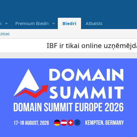
i
Premium Biedri
Biedri
Atbalsts
 ziņas
IBF ir tikai online uzņēmējdarbī