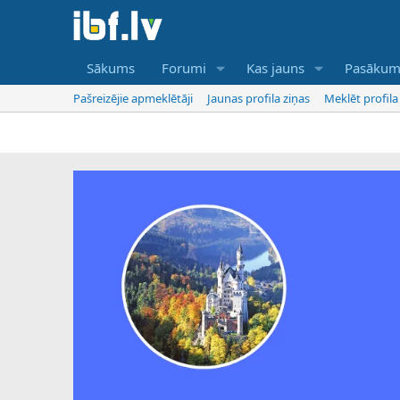
Sākums
Forumi
Kas jauns
Pasākum
Pašreizējie apmeklētāji
Jaunas profila ziņas
Meklēt profila