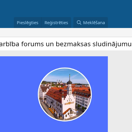
Pieslēgties
Reģistrēties
Meklēšana
ba forums un bezmaksas sludinājumu dēlis 