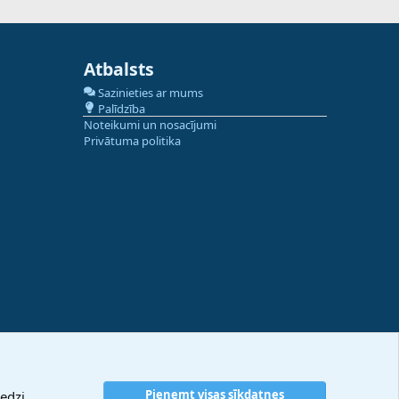
Atbalsts
Sazinieties ar mums
Palīdzība
Noteikumi un nosacījumi
Privātuma politika
Pieņemt visas sīkdatnes
edzi.