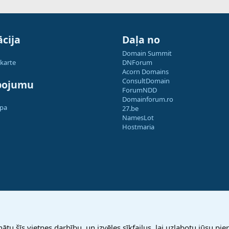
cija
Daļa no
Domain Summit
 karte
DNForum
Acorn Domains
ConsultDomain
pojumu
ForumNDD
Domainforum.ro
apa
27.be
NamesLot
Hostmaria
nātu šīs vietnes darbību, un izvēles sīkfailus, lai uzlabotu jūsu pier