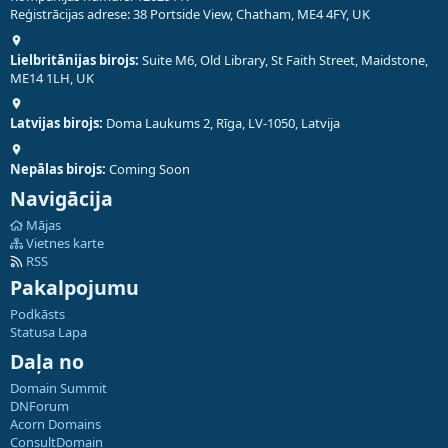
Reģistrācijas adrese: 38 Portside View, Chatham, ME4 4FY, UK
Lielbritānijas birojs:
Suite M6, Old Library, St Faith Street, Maidstone,
ME14 1LH, UK
Latvijas birojs:
Doma Laukums 2, Rīga, LV-1050, Latvija
Nepālas birojs:
Coming Soon
Navigācija
Mājas
Vietnes karte
RSS
Pakalpojumu
Podkāsts
Statusa Lapa
Daļa no
Domain Summit
DNForum
Acorn Domains
ConsultDomain