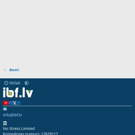
Biedri
Sīkfaili
info@ibf.lv
No Stress Limited
Kompānijas numurs: 12629117