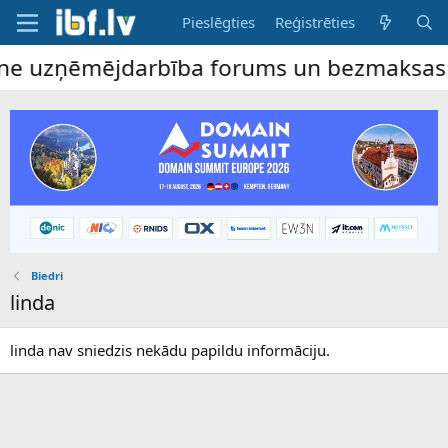
Pieslēgties
Reģistrēties
line uzņēmējdarbība forums un bezmaksas sl
Biedri
linda
linda nav sniedzis nekādu papildu informāciju.