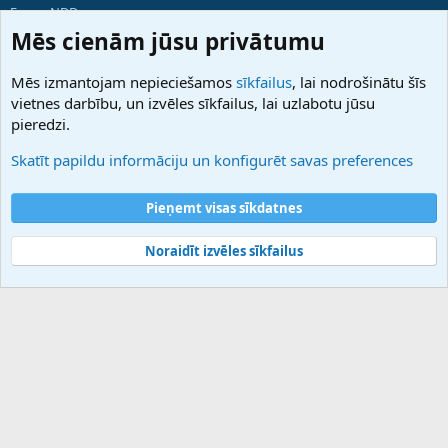
ForumNDD
Domainforum.ro
Mēs cienām jūsu privātumu
27.be
NamesLot
Mēs izmantojam nepieciešamos
sīkfailus
, lai nodrošinātu šīs
Hostmaria
vietnes darbību, un izvēles sīkfailus, lai uzlabotu jūsu
Atbalsts
pieredzi.
Sazinieties ar mums
Palīdzība
Skatīt papildu informāciju un konfigurēt savas preferences
Noteikumi un nosacījumi
Privātuma politika
Pieņemt visas sīkdatnes
Noraidīt izvēles sīkfailus
®
Community platform by XenForo
© 2010-2025 XenForo Ltd.