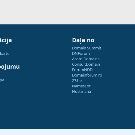
cija
Daļa no
Domain Summit
 karte
DNForum
Acorn Domains
ConsultDomain
pojumu
ForumNDD
Domainforum.ro
apa
27.be
NamesLot
Hostmaria