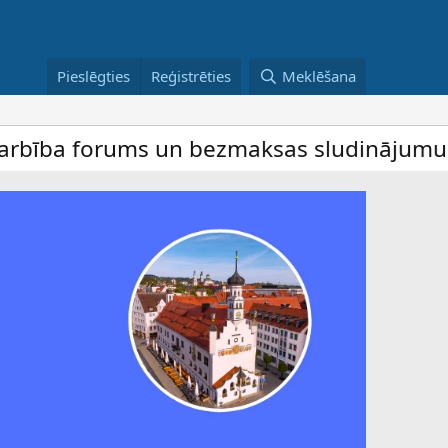
Pieslēgties
Reģistrēties
Meklēšana
ba forums un bezmaksas sludinājumu dēlis 