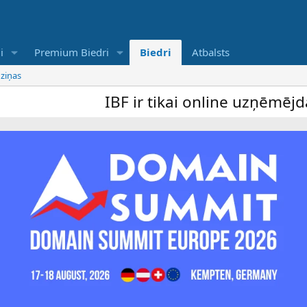
i
Premium Biedri
Biedri
Atbalsts
 ziņas
IBF ir tikai online uzņēmējdarbī