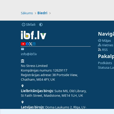
Sākums
Biedri
Sīkfaili
Navigā
Mājas
Vietnes
RSS
info@ibf.lv
Pakal
Podkāsts
No Stress Limited
Statusa L
Kompānijas numurs: 12629117
Reģistrācijas adrese: 38 Portside View,
Chatham, ME4 4FY, UK
Lielbritānijas birojs:
Suite M6, Old Library,
St Faith Street, Maidstone, ME14 1LH, UK
Latvijas birojs:
Doma Laukums 2, Rīga, LV-
1050, Latvija