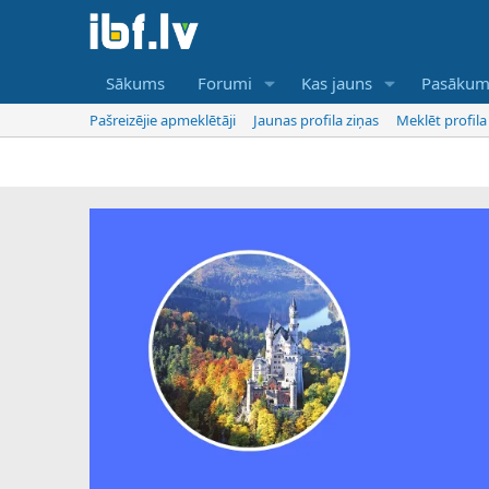
Sākums
Forumi
Kas jauns
Pasākum
Pašreizējie apmeklētāji
Jaunas profila ziņas
Meklēt profila