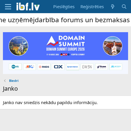
Pieslēgties
Reģistrēties
ine uzņēmējdarbība forums un bezmaksas sl
Biedri
Janko
Janko nav sniedzis nekādu papildu informāciju.