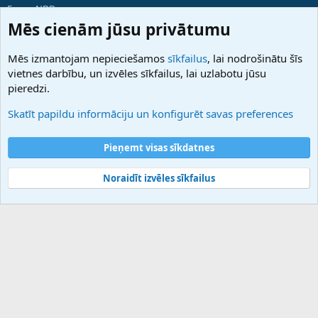
ForumNDD
Domainforum.ro
Mēs cienām jūsu privātumu
27.be
NamesLot
Mēs izmantojam nepieciešamos
sīkfailus
, lai nodrošinātu šīs
Hostmaria
vietnes darbību, un izvēles sīkfailus, lai uzlabotu jūsu
Atbalsts
pieredzi.
Sazinieties ar mums
Palīdzība
Skatīt papildu informāciju un konfigurēt savas preferences
Noteikumi un nosacījumi
Privātuma politika
Pieņemt visas sīkdatnes
Noraidīt izvēles sīkfailus
®
Community platform by XenForo
© 2010-2025 XenForo Ltd.