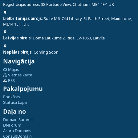
Reģistrācijas adrese: 38 Portside View, Chatham, ME4 4FY, UK
Lielbritānijas birojs:
Suite M6, Old Library, St Faith Street, Maidstone,
ME14 1LH, UK
Latvijas birojs:
Doma Laukums 2, Rīga, LV-1050, Latvija
Nepālas birojs:
Coming Soon
Navigācija
Mājas
Vietnes karte
RSS
Pakalpojumu
Podkāsts
Statusa Lapa
Daļa no
Domain Summit
DNForum
Acorn Domains
ConsultDomain