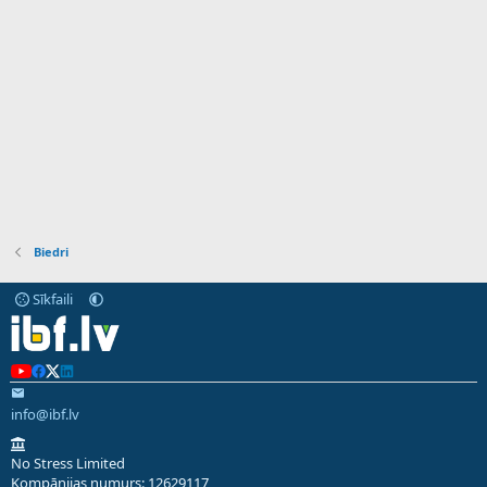
Biedri
Sīkfaili
info@ibf.lv
No Stress Limited
Kompānijas numurs: 12629117