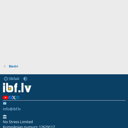
Biedri
Sīkfaili
info@ibf.lv
No Stress Limited
Kompānijas numurs: 12629117