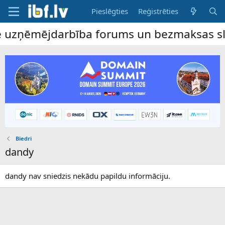
Pieslēgties
Reģistrēties
ne uzņēmējdarbība forums un bezmaksas slud
Biedri
dandy
dandy nav sniedzis nekādu papildu informāciju.