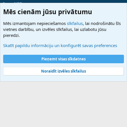
ForumNDD
Domainforum.ro
Mēs cienām jūsu privātumu
27.be
NamesLot
Mēs izmantojam nepieciešamos
sīkfailus
, lai nodrošinātu šīs
Hostmaria
vietnes darbību, un izvēles sīkfailus, lai uzlabotu jūsu
Atbalsts
pieredzi.
Sazinieties ar mums
Palīdzība
Skatīt papildu informāciju un konfigurēt savas preferences
Noteikumi un nosacījumi
Privātuma politika
Pieņemt visas sīkdatnes
Noraidīt izvēles sīkfailus
®
Community platform by XenForo
© 2010-2025 XenForo Ltd.