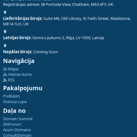
Reģistrācijas adrese: 38 Portside View, Chatham, ME4 4FY, UK
Lielbritānijas birojs:
Suite M6, Old Library, St Faith Street, Maidstone,
ME14 1LH, UK
Latvijas birojs:
Doma Laukums 2, Rīga, LV-1050, Latvija
Nepālas birojs:
Coming Soon
Navigācija
Mājas
Vietnes karte
RSS
Pakalpojumu
Podkāsts
Statusa Lapa
Daļa no
Domain Summit
DNForum
Acorn Domains
ConsultDomain