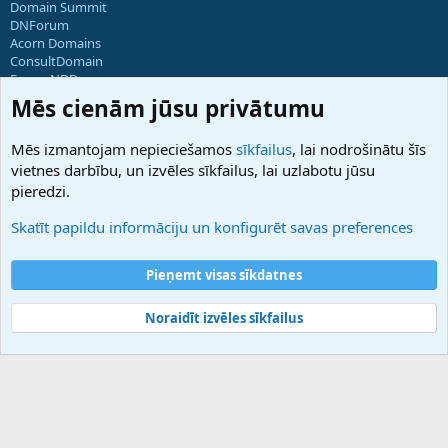
Domain Summit
DNForum
Acorn Domains
ConsultDomain
ForumNDD
Domainforum.ro
Mēs cienām jūsu privātumu
27.be
NamesLot
Mēs izmantojam nepieciešamos
sīkfailus
, lai nodrošinātu šīs
Hostmaria
vietnes darbību, un izvēles sīkfailus, lai uzlabotu jūsu
Atbalsts
pieredzi.
Sazinieties ar mums
Palīdzība
Skatīt papildu informāciju un konfigurēt savas preferences
Noteikumi un nosacījumi
Privātuma politika
Pieņemt visas sīkdatnes
Noraidīt izvēles sīkfailus
®
Community platform by XenForo
© 2010-2025 XenForo Ltd.