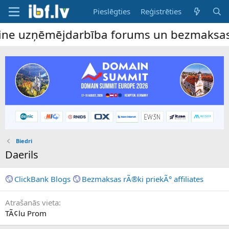
Pieslēgties
Reģistrēties
line uzņēmējdarbība forums un bezmaksas s
Biedri
Daerils
ClickBank Blogs
Bezmaksas rÃ®ki priekÃ° affiliates
Atrašanās vieta
TÃ¢lu Prom