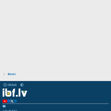
Biedri
Sīkfaili
info@ibf.lv