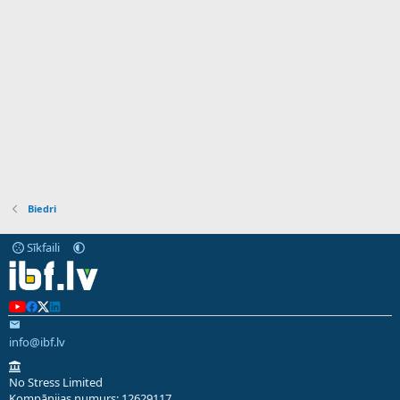
Biedri
Sīkfaili
info@ibf.lv
No Stress Limited
Kompānijas numurs: 12629117