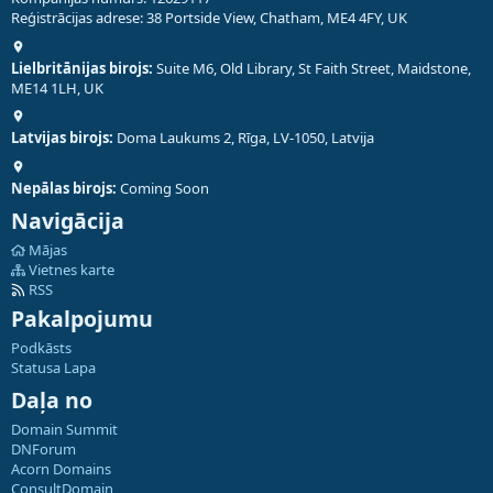
Reģistrācijas adrese: 38 Portside View, Chatham, ME4 4FY, UK
Lielbritānijas birojs:
Suite M6, Old Library, St Faith Street, Maidstone,
ME14 1LH, UK
Latvijas birojs:
Doma Laukums 2, Rīga, LV-1050, Latvija
Nepālas birojs:
Coming Soon
Navigācija
Mājas
Vietnes karte
RSS
Pakalpojumu
Podkāsts
Statusa Lapa
Daļa no
Domain Summit
DNForum
Acorn Domains
ConsultDomain