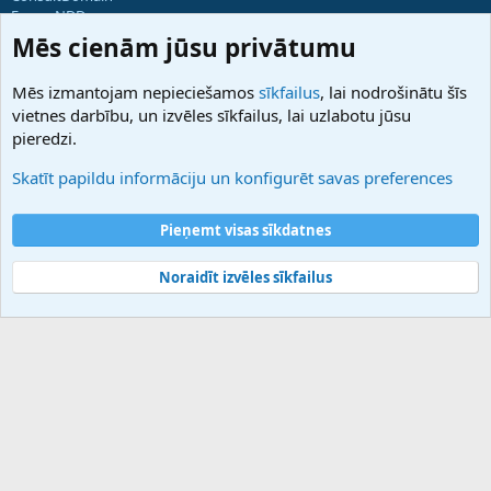
ForumNDD
Domainforum.ro
Mēs cienām jūsu privātumu
27.be
NamesLot
Mēs izmantojam nepieciešamos
sīkfailus
, lai nodrošinātu šīs
Hostmaria
vietnes darbību, un izvēles sīkfailus, lai uzlabotu jūsu
Atbalsts
pieredzi.
Sazinieties ar mums
Palīdzība
Skatīt papildu informāciju un konfigurēt savas preferences
Noteikumi un nosacījumi
Privātuma politika
Pieņemt visas sīkdatnes
Noraidīt izvēles sīkfailus
®
Community platform by XenForo
© 2010-2025 XenForo Ltd.