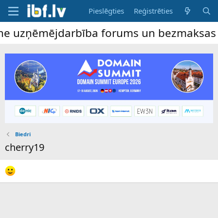
Pieslēgties
Reģistrēties
ine uzņēmējdarbība forums un bezmaksas sl
Biedri
cherry19