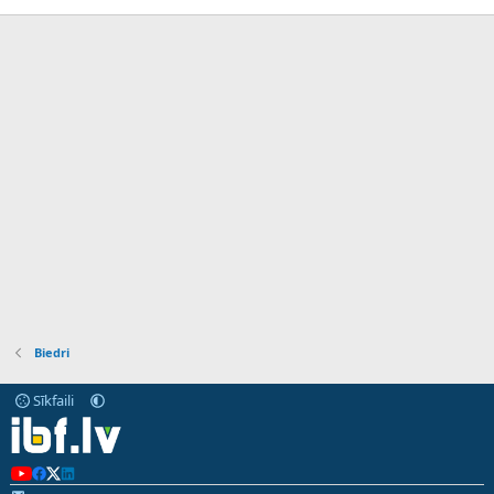
Biedri
Sīkfaili