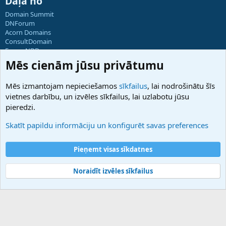
Daļa no
Domain Summit
DNForum
Acorn Domains
ConsultDomain
ForumNDD
Domainforum.ro
Mēs cienām jūsu privātumu
27.be
NamesLot
Mēs izmantojam nepieciešamos
sīkfailus
, lai nodrošinātu šīs
Hostmaria
vietnes darbību, un izvēles sīkfailus, lai uzlabotu jūsu
Atbalsts
pieredzi.
Sazinieties ar mums
Palīdzība
Skatīt papildu informāciju un konfigurēt savas preferences
Noteikumi un nosacījumi
Privātuma politika
Pieņemt visas sīkdatnes
Noraidīt izvēles sīkfailus
®
Community platform by XenForo
© 2010-2025 XenForo Ltd.