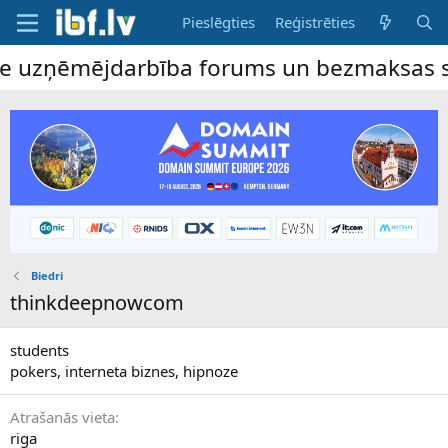
Pieslēgties
Reģistrēties
ne uzņēmējdarbība forums un bezmaksas slu
Biedri
thinkdeepnowcom
students
pokers, interneta biznes, hipnoze
Atrašanās vieta
riga