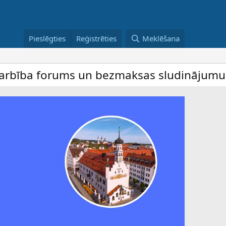
Pieslēgties
Reģistrēties
Meklēšana
ba forums un bezmaksas sludinājumu dēlis 