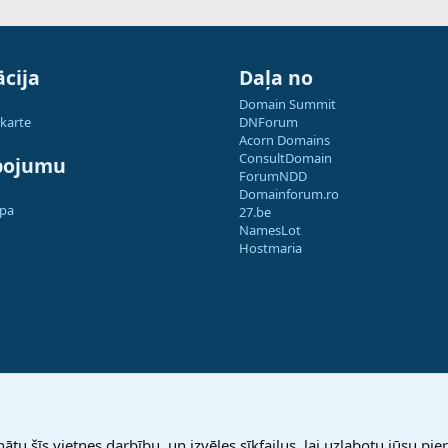
cija
Daļa no
Domain Summit
 karte
DNForum
Acorn Domains
ConsultDomain
pojumu
ForumNDD
Domainforum.ro
apa
27.be
NamesLot
Hostmaria
nātu šīs vietnes darbību, un izvēles sīkfailus, lai uzlabotu jūsu pier