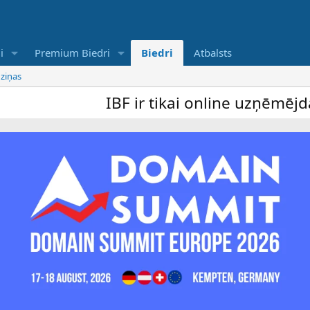
i
Premium Biedri
Biedri
Atbalsts
 ziņas
IBF ir tikai online uzņēmējdarbī