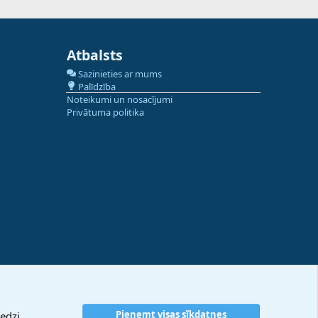
Atbalsts
Sazinieties ar mums
Palīdzība
Noteikumi un nosacījumi
Privātuma politika
Pieņemt visas sīkdatnes
edzi.