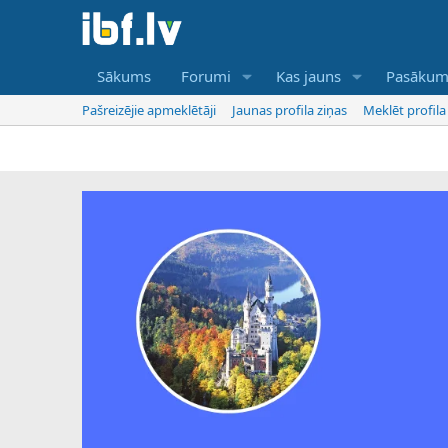
Sākums
Forumi
Kas jauns
Pasākum
Pašreizējie apmeklētāji
Jaunas profila ziņas
Meklēt profila