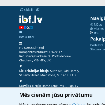
Sīkfaili
Navigā
Mājas
Vietnes
RSS
info@ibf.lv
Pakal
Podkāsts
No Stress Limited
Statusa L
Kompānijas numurs: 12629117
Reģistrācijas adrese: 38 Portside View,
Chatham, ME4 4FY, UK
Lielbritānijas birojs:
Suite M6, Old Library,
St Faith Street, Maidstone, ME14 1LH, UK
Latvijas birojs:
Doma Laukums 2, Rīga, LV-
1050, Latvija
Mēs cienām jūsu privātumu
Nepālas birojs:
Coming Soon
Mēs izmantojam nepieciešamos
sīkfailus
, lai nodroši