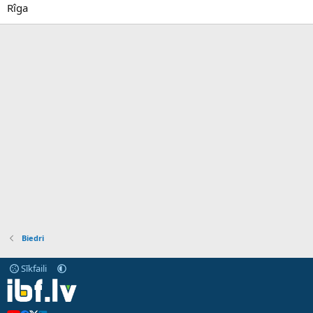
Rîga
Biedri
Sīkfaili