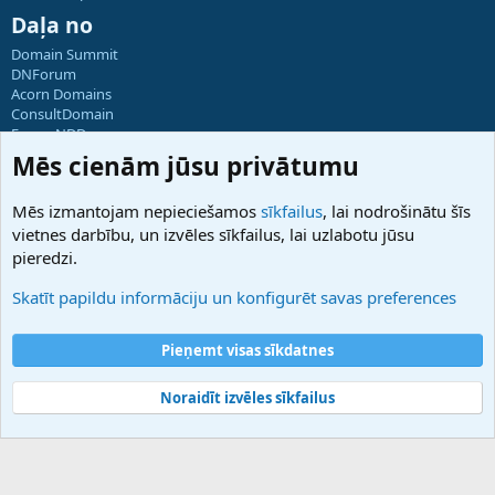
Daļa no
Domain Summit
DNForum
Acorn Domains
ConsultDomain
ForumNDD
Domainforum.ro
Mēs cienām jūsu privātumu
27.be
NamesLot
Mēs izmantojam nepieciešamos
sīkfailus
, lai nodrošinātu šīs
Hostmaria
vietnes darbību, un izvēles sīkfailus, lai uzlabotu jūsu
Atbalsts
pieredzi.
Sazinieties ar mums
Palīdzība
Skatīt papildu informāciju un konfigurēt savas preferences
Noteikumi un nosacījumi
Privātuma politika
Pieņemt visas sīkdatnes
Noraidīt izvēles sīkfailus
®
Community platform by XenForo
© 2010-2025 XenForo Ltd.