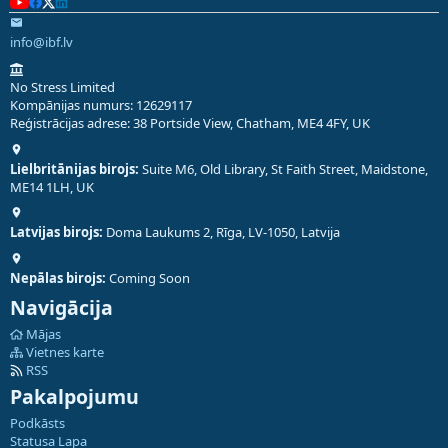
info@ibf.lv
No Stress Limited
Kompānijas numurs: 12629117
Reģistrācijas adrese: 38 Portside View, Chatham, ME4 4FY, UK
Lielbritānijas birojs:
Suite M6, Old Library, St Faith Street, Maidstone,
ME14 1LH, UK
Latvijas birojs:
Doma Laukums 2, Rīga, LV-1050, Latvija
Nepālas birojs:
Coming Soon
Navigācija
Mājas
Vietnes karte
RSS
Pakalpojumu
Podkāsts
Statusa Lapa