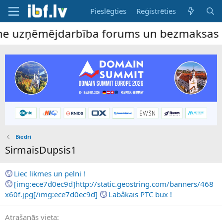
Pieslēgties
Reģistrēties
ine uzņēmējdarbība forums un bezmaksas sl
Biedri
SirmaisDupsis1
Liec likmes un pelni !
[img:ece7d0ec9d]http://static.geostring.com/banners/468
x60f.jpg[/img:ece7d0ec9d]
Labâkais PTC bux !
Atrašanās vieta