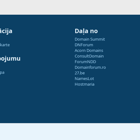
cija
Daļa no
Domain Summit
 karte
DNForum
Acorn Domains
ConsultDomain
pojumu
ForumNDD
Domainforum.ro
apa
27.be
NamesLot
Hostmaria