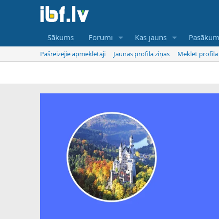
Sākums
Forumi
Kas jauns
Pasākum
Pašreizējie apmeklētāji
Jaunas profila ziņas
Meklēt profila