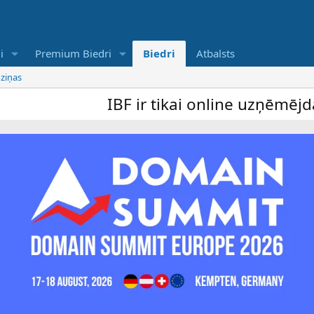
i
Premium Biedri
Biedri
Atbalsts
 ziņas
IBF ir tikai online uzņēmējdarbī