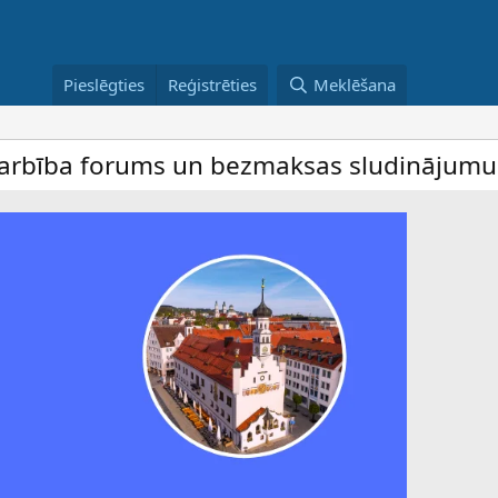
Pieslēgties
Reģistrēties
Meklēšana
ba forums un bezmaksas sludinājumu dēlis 