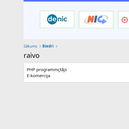
Sākums
Biedri
raivo
PHP programmçtâjs
E-komercija