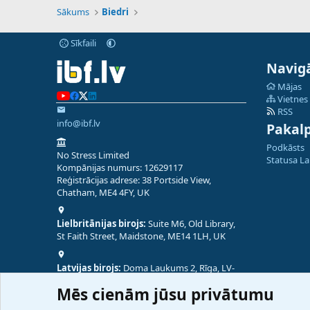
Sākums
Biedri
Sīkfaili
Navigā
Mājas
Vietnes
RSS
info@ibf.lv
Pakal
Podkāsts
No Stress Limited
Statusa L
Kompānijas numurs: 12629117
Reģistrācijas adrese: 38 Portside View,
Chatham, ME4 4FY, UK
Lielbritānijas birojs:
Suite M6, Old Library,
St Faith Street, Maidstone, ME14 1LH, UK
Latvijas birojs:
Doma Laukums 2, Rīga, LV-
1050, Latvija
Mēs cienām jūsu privātumu