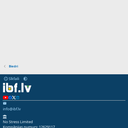
Biedri
Sīkfaili
info@ibf.lv
No Stress Limited
Kompānijas numurs: 12629117