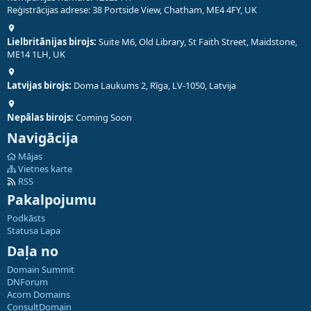
Reģistrācijas adrese: 38 Portside View, Chatham, ME4 4FY, UK
Lielbritānijas birojs:
Suite M6, Old Library, St Faith Street, Maidstone,
ME14 1LH, UK
Latvijas birojs:
Doma Laukums 2, Rīga, LV-1050, Latvija
Nepālas birojs:
Coming Soon
Navigācija
Mājas
Vietnes karte
RSS
Pakalpojumu
Podkāsts
Statusa Lapa
Daļa no
Domain Summit
DNForum
Acorn Domains
ConsultDomain