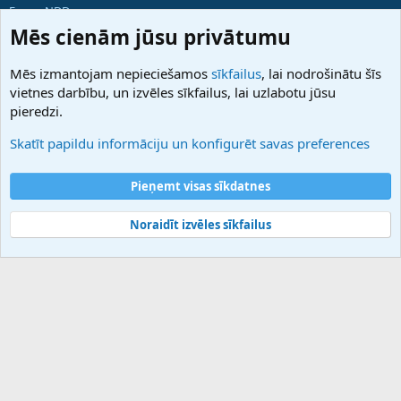
ForumNDD
Domainforum.ro
Mēs cienām jūsu privātumu
27.be
NamesLot
Mēs izmantojam nepieciešamos
sīkfailus
, lai nodrošinātu šīs
Hostmaria
vietnes darbību, un izvēles sīkfailus, lai uzlabotu jūsu
Atbalsts
pieredzi.
Sazinieties ar mums
Palīdzība
Skatīt papildu informāciju un konfigurēt savas preferences
Noteikumi un nosacījumi
Privātuma politika
Pieņemt visas sīkdatnes
Noraidīt izvēles sīkfailus
®
Community platform by XenForo
© 2010-2025 XenForo Ltd.