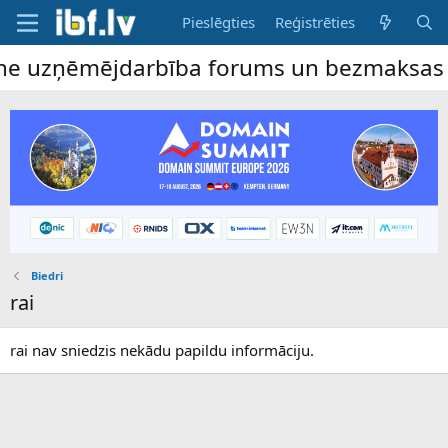
Pieslēgties
Reģistrēties
ine uzņēmējdarbība forums un bezmaksas sl
Biedri
rai
rai nav sniedzis nekādu papildu informāciju.