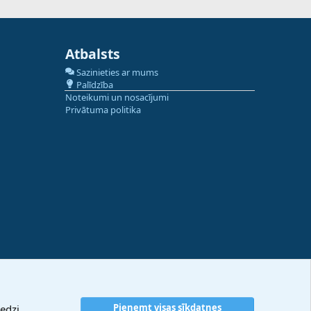
Atbalsts
Sazinieties ar mums
Palīdzība
Noteikumi un nosacījumi
Privātuma politika
Pieņemt visas sīkdatnes
edzi.