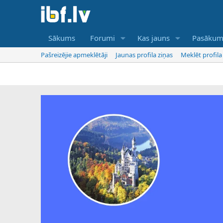
Sākums
Forumi
Kas jauns
Pasākum
Pašreizējie apmeklētāji
Jaunas profila ziņas
Meklēt profila