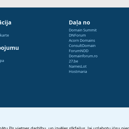
cija
Daļa no
Domain Summit
 karte
DNForum
Acorn Domains
ConsultDomain
pojumu
ForumNDD
Domainforum.ro
apa
27.be
NamesLot
Hostmaria
nātu šīs vietnes darbību, un izvēles sīkfailus, lai uzlabotu jūsu pier