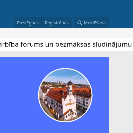
Pieslēgties
Reģistrēties
Meklēšana
ba forums un bezmaksas sludinājumu dēlis –