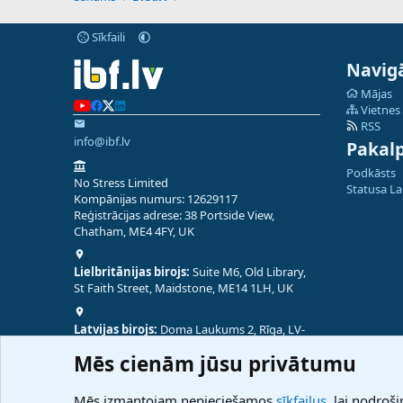
Sīkfaili
Navigā
Mājas
Vietnes
RSS
info@ibf.lv
Pakal
Podkāsts
No Stress Limited
Statusa L
Kompānijas numurs: 12629117
Reģistrācijas adrese: 38 Portside View,
Chatham, ME4 4FY, UK
Lielbritānijas birojs:
Suite M6, Old Library,
St Faith Street, Maidstone, ME14 1LH, UK
Latvijas birojs:
Doma Laukums 2, Rīga, LV-
1050, Latvija
Mēs cienām jūsu privātumu
Nepālas birojs:
Coming Soon
Mēs izmantojam nepieciešamos
sīkfailus
, lai nodroši