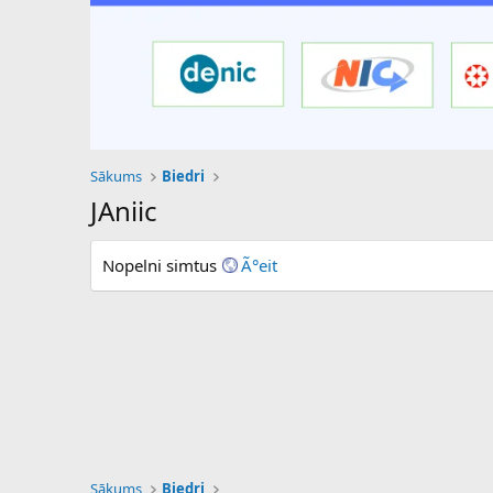
Sākums
Biedri
JAniic
Nopelni simtus
Ã°eit
Sākums
Biedri