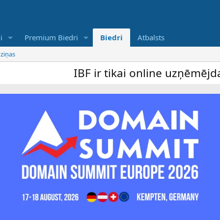
i
Premium Biedri
Biedri
Atbalsts
 ziņas
IBF ir tikai online uzņēmējdarbī