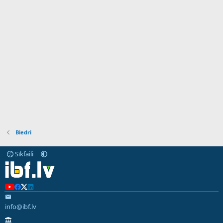
Biedri
Sīkfaili
info@ibf.lv