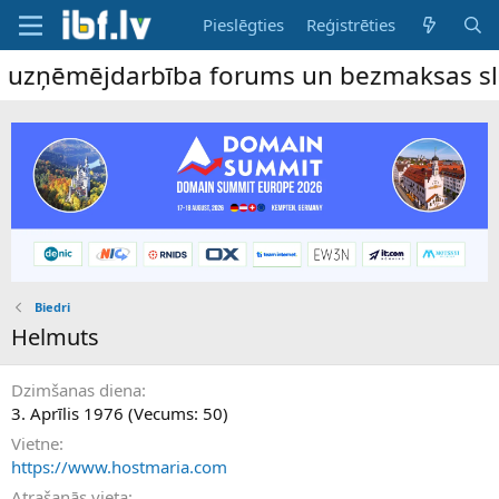
Pieslēgties
Reģistrēties
e uzņēmējdarbība forums un bezmaksas sludi
Biedri
Helmuts
Dzimšanas diena
3. Aprīlis 1976 (Vecums: 50)
Vietne
https://www.hostmaria.com
Atrašanās vieta