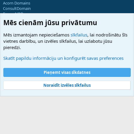
Acorn Domains
ConsultDomain
ForumNDD
Domainforum.ro
Mēs cienām jūsu privātumu
27.be
NamesLot
Mēs izmantojam nepieciešamos
sīkfailus
, lai nodrošinātu šīs
Hostmaria
vietnes darbību, un izvēles sīkfailus, lai uzlabotu jūsu
Atbalsts
pieredzi.
Sazinieties ar mums
Palīdzība
Skatīt papildu informāciju un konfigurēt savas preferences
Noteikumi un nosacījumi
Privātuma politika
Pieņemt visas sīkdatnes
Noraidīt izvēles sīkfailus
®
Community platform by XenForo
© 2010-2025 XenForo Ltd.