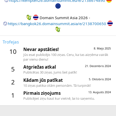
https://kempten26.domainsummit.eu/e/2138674890
Domain Summit Asia 2026 -
https://bangkok26.domainsummit.asia/e/2138700650
Trofejas
Nevar apstāties!
8. Maijs 2025
10
Jūs esat publicējis 100 ziņas. Ceru, ka tas aizņēma vairāk
par vienu dienu!
Atgriežas atkal
21. Decembris 2024
5
Publicētas 30 ziņas. Jums šeit patīk!
Kādam jūs patīkat
5. Oktobris 2024
2
10 ziņas patika citām personām. Tā turpināt!
Pirmais ziņojums
13. Augusts 2024
1
Publicējiet ziņu kaut kur vietnē, lai to saņemtu.