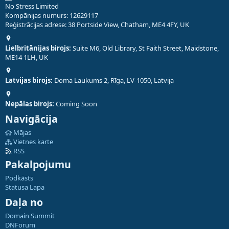
No Stress Limited
Kompānijas numurs: 12629117
Reģistrācijas adrese: 38 Portside View, Chatham, ME4 4FY, UK
Lielbritānijas birojs:
Suite M6, Old Library, St Faith Street, Maidstone,
ME14 1LH, UK
Latvijas birojs:
Doma Laukums 2, Rīga, LV-1050, Latvija
Nepālas birojs:
Coming Soon
Navigācija
Mājas
Vietnes karte
RSS
Pakalpojumu
Podkāsts
Statusa Lapa
Daļa no
Domain Summit
DNForum