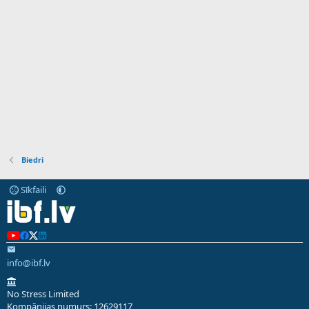
Biedri
Sīkfaili
info@ibf.lv
No Stress Limited
Kompānijas numurs: 12629117