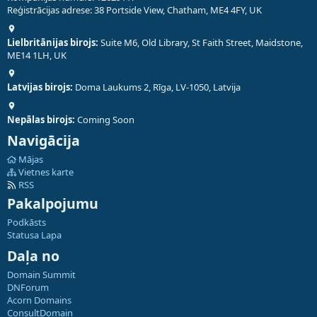
Reģistrācijas adrese: 38 Portside View, Chatham, ME4 4FY, UK
Lielbritānijas birojs:
Suite M6, Old Library, St Faith Street, Maidstone,
ME14 1LH, UK
Latvijas birojs:
Doma Laukums 2, Rīga, LV-1050, Latvija
Nepālas birojs:
Coming Soon
Navigācija
Mājas
Vietnes karte
RSS
Pakalpojumu
Podkāsts
Statusa Lapa
Daļa no
Domain Summit
DNForum
Acorn Domains
ConsultDomain