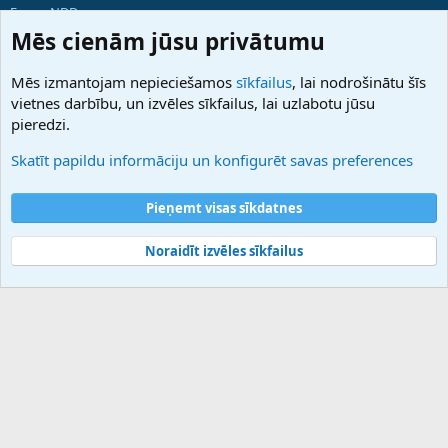
ForumNDD
Domainforum.ro
Mēs cienām jūsu privātumu
27.be
NamesLot
Mēs izmantojam nepieciešamos
sīkfailus
, lai nodrošinātu šīs
Hostmaria
vietnes darbību, un izvēles sīkfailus, lai uzlabotu jūsu
Atbalsts
pieredzi.
Sazinieties ar mums
Palīdzība
Skatīt papildu informāciju un konfigurēt savas preferences
Noteikumi un nosacījumi
Privātuma politika
Pieņemt visas sīkdatnes
Noraidīt izvēles sīkfailus
®
Community platform by XenForo
© 2010-2025 XenForo Ltd.