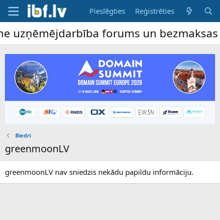
Pieslēgties
Reģistrēties
ine uzņēmējdarbība forums un bezmaksas sl
Biedri
greenmoonLV
greenmoonLV nav sniedzis nekādu papildu informāciju.