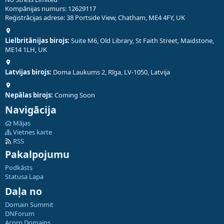
Kompānijas numurs: 12629117
Reģistrācijas adrese: 38 Portside View, Chatham, ME4 4FY, UK
Lielbritānijas birojs:
Suite M6, Old Library, St Faith Street, Maidstone,
ME14 1LH, UK
Latvijas birojs:
Doma Laukums 2, Rīga, LV-1050, Latvija
Nepālas birojs:
Coming Soon
Navigācija
Mājas
Vietnes karte
RSS
Pakalpojumu
Podkāsts
Statusa Lapa
Daļa no
Domain Summit
DNForum
Acorn Domains