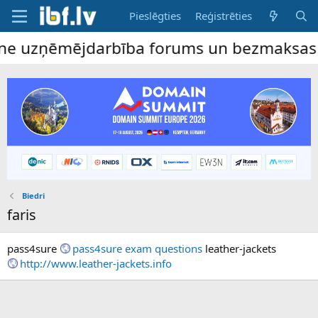
Pieslēgties
Reģistrēties
ine uzņēmējdarbība forums un bezmaksas sl
Biedri
faris
pass4sure
pass4sure exam questions
leather-jackets
http://www.leather-jackets.info