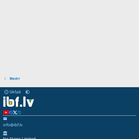
Biedri
Sīkfaili
info@ibf.lv
No Stress Limited