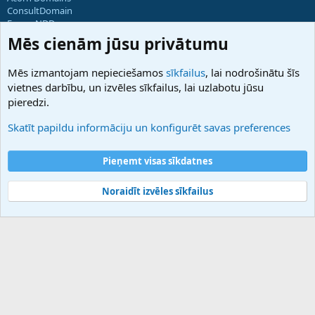
ConsultDomain
ForumNDD
Domainforum.ro
Mēs cienām jūsu privātumu
27.be
NamesLot
Mēs izmantojam nepieciešamos
sīkfailus
, lai nodrošinātu šīs
Hostmaria
vietnes darbību, un izvēles sīkfailus, lai uzlabotu jūsu
Atbalsts
pieredzi.
Sazinieties ar mums
Palīdzība
Skatīt papildu informāciju un konfigurēt savas preferences
Noteikumi un nosacījumi
Privātuma politika
Pieņemt visas sīkdatnes
Noraidīt izvēles sīkfailus
®
Community platform by XenForo
© 2010-2025 XenForo Ltd.