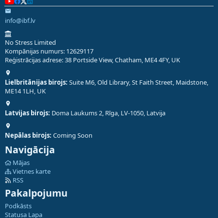
info@ibf.lv
No Stress Limited
Kompānijas numurs: 12629117
Reģistrācijas adrese: 38 Portside View, Chatham, ME4 4FY, UK
Lielbritānijas birojs:
Suite M6, Old Library, St Faith Street, Maidstone,
ME14 1LH, UK
Latvijas birojs:
Doma Laukums 2, Rīga, LV-1050, Latvija
Nepālas birojs:
Coming Soon
Navigācija
Mājas
Vietnes karte
RSS
Pakalpojumu
Podkāsts
Statusa Lapa