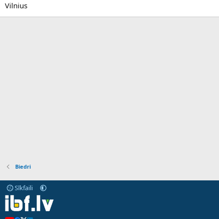
Vilnius
Biedri
Sīkfaili