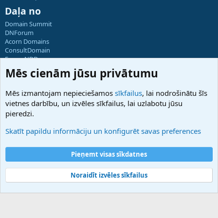
Daļa no
Domain Summit
DNForum
Acorn Domains
ConsultDomain
ForumNDD
Domainforum.ro
Mēs cienām jūsu privātumu
27.be
NamesLot
Mēs izmantojam nepieciešamos
sīkfailus
, lai nodrošinātu šīs
Hostmaria
vietnes darbību, un izvēles sīkfailus, lai uzlabotu jūsu
Atbalsts
pieredzi.
Sazinieties ar mums
Palīdzība
Skatīt papildu informāciju un konfigurēt savas preferences
Noteikumi un nosacījumi
Privātuma politika
Pieņemt visas sīkdatnes
Noraidīt izvēles sīkfailus
®
Community platform by XenForo
© 2010-2025 XenForo Ltd.