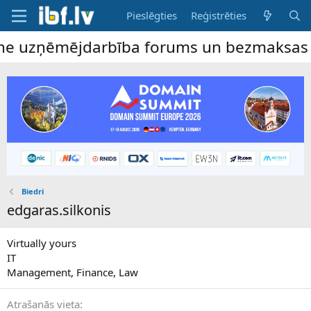
Pieslēgties
Reģistrēties
ine uzņēmējdarbība forums un bezmaksas sl
Biedri
edgaras.silkonis
Virtually yours
IT
Management, Finance, Law
Atrašanās vieta