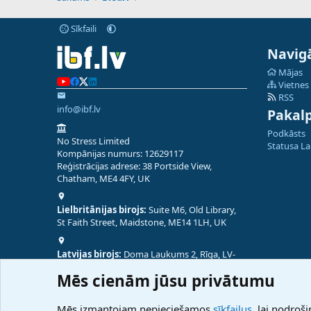
Sīkfaili
Navigā
Mājas
Vietnes
RSS
info@ibf.lv
Pakal
Podkāsts
No Stress Limited
Statusa L
Kompānijas numurs: 12629117
Reģistrācijas adrese: 38 Portside View,
Chatham, ME4 4FY, UK
Lielbritānijas birojs:
Suite M6, Old Library,
St Faith Street, Maidstone, ME14 1LH, UK
Latvijas birojs:
Doma Laukums 2, Rīga, LV-
1050, Latvija
Mēs cienām jūsu privātumu
Nepālas birojs:
Coming Soon
Mēs izmantojam nepieciešamos
sīkfailus
, lai nodroši