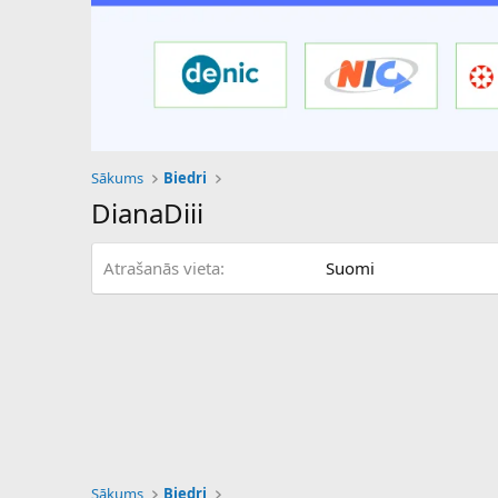
Sākums
Biedri
DianaDiii
Atrašanās vieta
Suomi
Sākums
Biedri