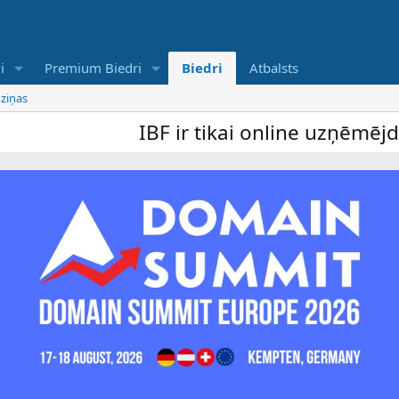
i
Premium Biedri
Biedri
Atbalsts
 ziņas
IBF ir tikai online uzņēmējdarbī