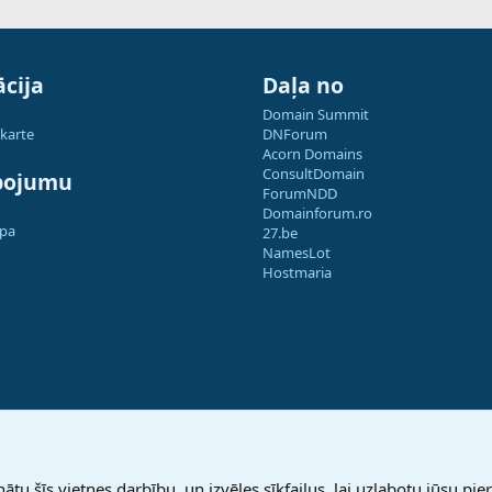
cija
Daļa no
Domain Summit
 karte
DNForum
Acorn Domains
ConsultDomain
pojumu
ForumNDD
Domainforum.ro
apa
27.be
NamesLot
Hostmaria
nātu šīs vietnes darbību, un izvēles sīkfailus, lai uzlabotu jūsu pier