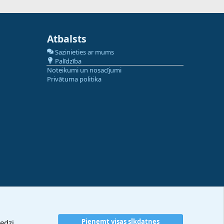
Atbalsts
Sazinieties ar mums
Palīdzība
Noteikumi un nosacījumi
Privātuma politika
Pieņemt visas sīkdatnes
edzi.