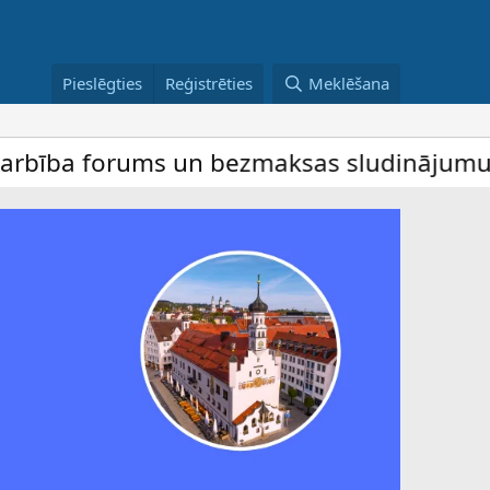
Pieslēgties
Reģistrēties
Meklēšana
ba forums un bezmaksas sludinājumu dēlis 