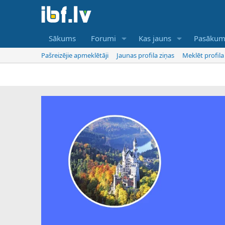
Sākums
Forumi
Kas jauns
Pasākum
Pašreizējie apmeklētāji
Jaunas profila ziņas
Meklēt profila