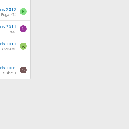
āris 2012
E
Edgars74
ris 2011
N
nwa
ris 2011
A
AndrejsLi
ris 2009
S
susiss91