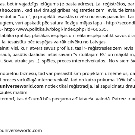
as, bet ir vajadzīgs ielūgums (e-pasta adrese). Lai reģistrētos, p
ahoo.com
, kad Tavi draugi gribēs reģistrēties zem Tevis, tie izm
veidot ar "com", jo projektā iesaistās cilvēki no visas pasaules. Lai
augiem, vari apskatīt pēc satura līdzīgu mājas lapu - http://secon
ālu- http://www.politika.lv/blogi/index.php?id=60535.
bāka grafika, plašākas iespējas un reāla iespēja satikt savus dra
lai iesaistītu pēc iespējas vairāk cilvēku no Latvijas.
nīt. Visi, kuri atvērs savus profilus, tas ir- reģistrēsies zem Tevis
asauli, pasūtīs dažādas lietas savam "virtuālajam ES" un mājoklim, 
 šovi, atrakcijas...), spēles, preces internetveikalos.. No visiem š
 nopietnu biznesu, tad var piesaistīt šim projektam uzņēmējus, d
ot preces virtuālajā internetveikalā, tad no katra prikuma 10%. būs
universeworld.com
notiek tikai reģistrācija, lai sapulcinātu dr
saules malām.
ptembrī, kas drīzumā būs pieejama arī latviešu valodā. Patreiz ir a
.youniverseworld.com