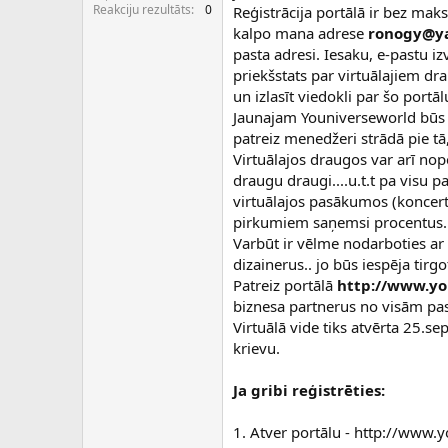
c
Reakciju rezultāts
0
Reģistrācija portālā ir bez maks
ē
kalpo mana adrese
ronogy@y
j
pasta adresi. Iesaku, e-pastu iz
s
priekšstats par virtuālajiem dr
un izlasīt viedokli par šo port
Jaunajam Youniverseworld būs la
patreiz menedžeri strādā pie tā, 
Virtuālajos draugos var arī nopel
draugu draugi....u.t.t pa visu p
virtuālajos pasākumos (koncerti,
pirkumiem saņemsi procentus.
Varbūt ir vēlme nodarboties ar
dizainerus.. jo būs iespēja tirg
Patreiz portālā
http://www.yo
biznesa partnerus no visām pa
Virtuālā vide tiks atvērta 25.se
krievu.
Ja gribi reģistrēties:
1. Atver portālu - http://www