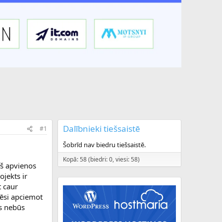
Dalībnieki tiešsaistē
#1
Šobrīd nav biedru tiešsaistē.
Kopā: 58 (biedri: 0, viesi: 58)
rš apvienos
ojekts ir
t caur
ēsi apciemot
is nebūs