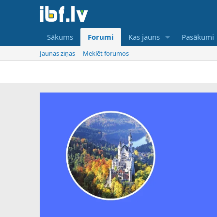
Sākums
Forumi
Kas jauns
Pasākumi
Jaunas ziņas
Meklēt forumos