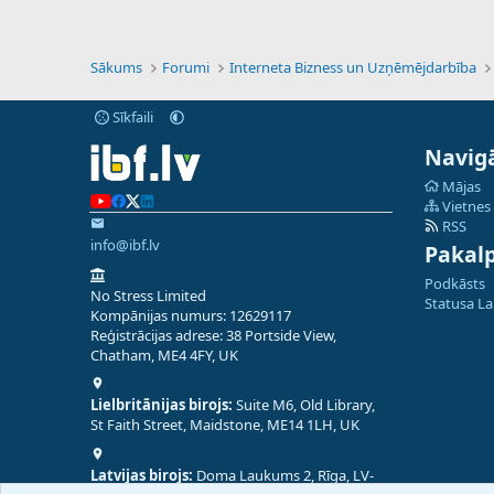
Sākums
Forumi
Interneta Bizness un Uzņēmējdarbība
Sīkfaili
Navigā
Mājas
Vietnes
RSS
info@ibf.lv
Pakal
Podkāsts
No Stress Limited
Statusa L
Kompānijas numurs: 12629117
Reģistrācijas adrese: 38 Portside View,
Chatham, ME4 4FY, UK
Lielbritānijas birojs:
Suite M6, Old Library,
St Faith Street, Maidstone, ME14 1LH, UK
Latvijas birojs:
Doma Laukums 2, Rīga, LV-