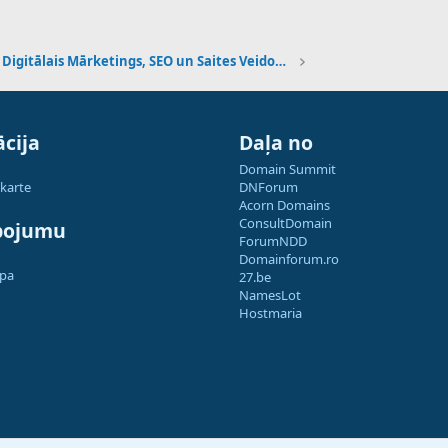
Digitālais Mārketings, SEO un Saites Veidošana
cija
Daļa no
Domain Summit
 karte
DNForum
Acorn Domains
ConsultDomain
pojumu
ForumNDD
Domainforum.ro
apa
27.be
NamesLot
Hostmaria