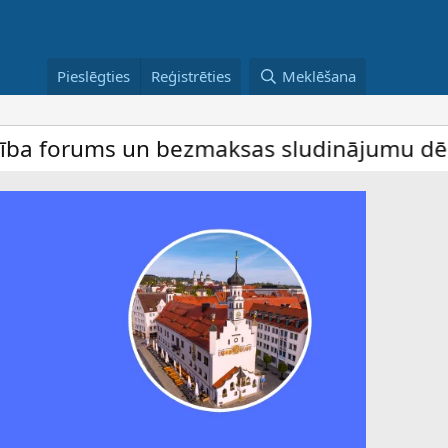
Pieslēgties
Reģistrēties
Meklēšana
s un bezmaksas sludinājumu dēlis – dalība 