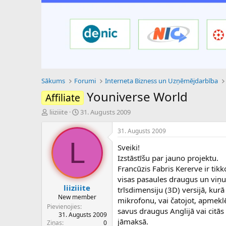
Sākums
Forumi
Interneta Bizness un Uzņēmējdarbība
Youniverse World
Affiliate
P
S
liiziiite
31. Augusts 2009
a
ā
v
k
31. Augusts 2009
e
u
L
Sveiki!
d
m
i
a
Izstāstīšu par jauno projektu.
e
d
Francūzis Fabris Kererve ir tikk
n
a
visas pasaules draugus un viņu 
a
t
liiziiite
trīsdimensiju (3D) versijā, kurā
u
u
New member
mikrofonu, vai čatojot, apmek
z
m
Pievienojies
savus draugus Anglijā vai citās
s
s
31. Augusts 2009
ā
jāmaksā.
Ziņas
0