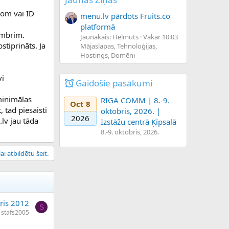
com vai ID
menu.lv pārdots Fruits.co
platformā
tembrim.
Jaunākais: Helmuts
Vakar 10:03
stiprināts. Ja
Mājaslapas, Tehnoloģijas,
Hostings, Domēni
vi
Gaidošie pasākumi
 minimālas
RIGA COMM | 8.-9.
Oct 8
 tad piesaisti
oktobris, 2026. |
2026
lv jau tāda
Izstāžu centrā Ķīpsalā
8.-9. oktobris, 2026.
ai atbildētu šeit.
ris 2012
S
stafs2005