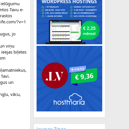
ar ielūgumu
antos Tavu e-
 rastos
dlife.com/?v=1
ugus, jo
 un viņu
ieejas biļetes
iem
aiļamatniekus,
 Tavi.
augus un
ngļu, vācu,
Jaunas Ziņas