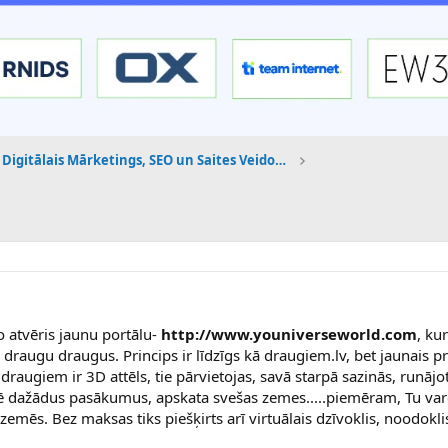
Digitālais Mārketings, SEO un Saites Veidošana
o atvēris jaunu portālu-
http://www.youniverseworld.com
, ku
draugu draugus. Princips ir līdzīgs kā draugiem.lv, bet jaunais pr
 draugiem ir 3D attēls, tie pārvietojas, savā starpā sazinās, runājo
lē dažādus pasākumus, apskata svešas zemes.....piemēram, Tu var
 zemēs. Bez maksas tiks piešķirts arī virtuālais dzīvoklis, noodokl