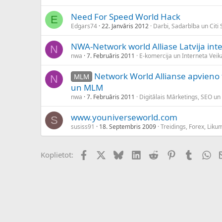
Need For Speed World Hack
E
Edgars74
22. Janvāris 2012
Darbi, Sadarbība un Citi 
NWA-Network world Alliase Latvija inte
N
nwa
7. Februāris 2011
E-komercija un Interneta Veika
Network World Allianse apvieno 
MLM
N
un MLM
nwa
7. Februāris 2011
Digitālais Mārketings, SEO un
www.youniverseworld.com
S
susiss91
18. Septembris 2009
Treidings, Forex, Lik
Facebook
X (Twitter)
Bluesky
LinkedIn
Reddit
Pinterest
Tumblr
Wh
Koplietot: