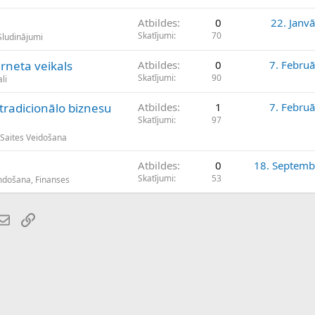
Atbildes
0
22. Janv
Skatījumi
70
Sludinājumi
rneta veikals
Atbildes
0
7. Februā
Skatījumi
90
li
tradicionālo biznesu
Atbildes
1
7. Februā
Skatījumi
97
 Saites Veidošana
Atbildes
0
18. Septemb
Skatījumi
53
umdošana, Finanses
atsApp
E-pasts
Saiti