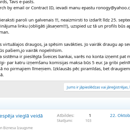
ārds, Tavs e-pasts.
arch by email or Contract ID, ievadi manu epastu ronogy@yahoo.
ieraksti paroli un galvenais !!!, neaizmirsti to izdarīt līdz 25. sep
nājuma linku (obligāti jāsaņem!!!), uzspied uz tā un profils būs ap
 man.
s virtuālajos draugos, ja spēsim savākties. Jo vairāk draugu ap se
būs pašiem,jo vairāk nopelnīsim.
sa sistēma ir pieslēgta Šveices bankai, varēs no konta izņemt pat
gi- par katru izņemšanu komisijas maksa būs 5 eur. Ja gribi pelnīt,
enā no pirmajiem līmeņiem. Izklausās pēc piramīdas, bet draugiem.
ā.
Jums ir jāpieslēdzas vai jāreģistrējas, l
espēja vieglā veidā
Atbildes
1
22. Oktob
Skatījumi
103
un Biznesa Izaugsme