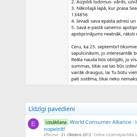
2. Aizpildi lodziņus- vārds, uzv
3. Nākošajā lapā, kur prasa Se
134856
4. Ievadi sava epasta adresi un 
5. Savā e-pastā saņemsi apstipri
apstiprinājums neatnāk, raksti
Ceru, ka 25. septembrī tiksimie
sapulcināsim, jo interesantāk 
Reāla nauda būs obligāti, jo vi
summas, tikai vai tas būs izdevī
vairāk draugus, lai Tu būtu vi
pati sistēma, tikai neko nemaks
Līdzīgi pavedieni
World Consumer Alliance - i
Uzsākšana
E
nopelnīt!
effective
21. Oktobris 2012
Online Uzņēmējdarbība 