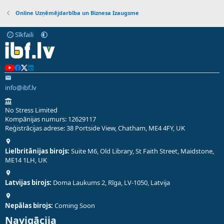
Online Uzņēmējdarbība un Biznesa Izaugsme
Sīkfaili
info@ibf.lv
No Stress Limited
Kompānijas numurs: 12629117
Reģistrācijas adrese: 38 Portside View, Chatham, ME4 4FY, UK
Lielbritānijas birojs:
Suite M6, Old Library, St Faith Street, Maidstone,
ME14 1LH, UK
Latvijas birojs:
Doma Laukums 2, Rīga, LV-1050, Latvija
Nepālas birojs:
Coming Soon
Navigācija