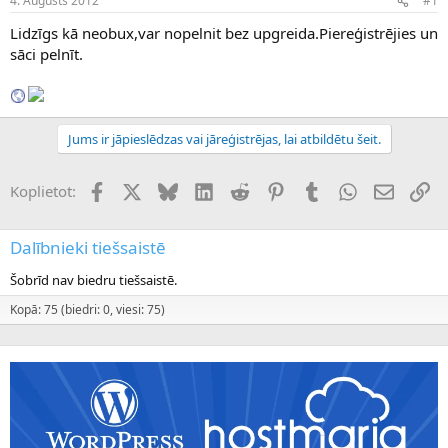
4. Augusts 2012
#1
n
a
a
t
Lidzīgs kā neobux,var nopelnit bez upgreida.Piereģistrējies un
u
u
sāci pelnīt.
z
m
s
s
ā
c
ē
Jums ir jāpieslēdzas vai jāreģistrējas, lai atbildētu šeit.
j
s
Facebook
X (Twitter)
Bluesky
LinkedIn
Reddit
Pinterest
Tumblr
WhatsApp
E-pasts
Sai
Koplietot:
Dalībnieki tiešsaistē
Šobrīd nav biedru tiešsaistē.
Kopā: 75 (biedri: 0, viesi: 75)