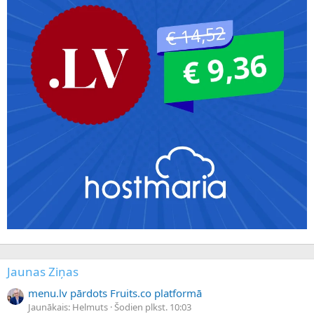
Jaunas Ziņas
menu.lv pārdots Fruits.co platformā
Jaunākais: Helmuts
Šodien plkst. 10:03