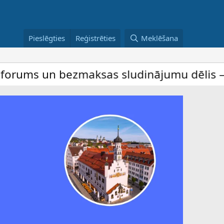
Pieslēgties
Reģistrēties
Meklēšana
n bezmaksas sludinājumu dēlis – dalība ir