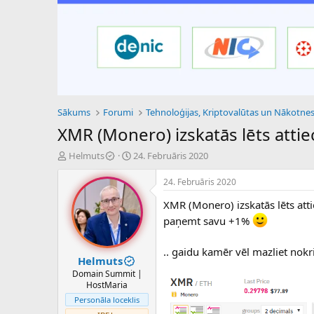
Sākums
Forumi
XMR (Monero) izskatās lēts attie
P
S
Helmuts
24. Februāris 2020
a
ā
v
k
24. Februāris 2020
e
u
XMR (Monero) izskatās lēts atti
d
m
i
a
paņemt savu +1%
e
d
n
a
.. gaidu kamēr vēl mazliet nokr
a
t
Helmuts
u
u
Domain Summit |
z
m
HostMaria
s
s
Personāla loceklis
ā