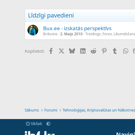
Līdzīgi pavedieni
Bux.ee - izskatās perspektīvs
Briksons
2. Maijs 2010
Treidings, Forex, Likumdošan
Facebook
X (Twitter)
Bluesky
LinkedIn
Reddit
Pinterest
Tumblr
Wh
Koplietot:
Sākums
Forumi
Sīkfaili
Navigā