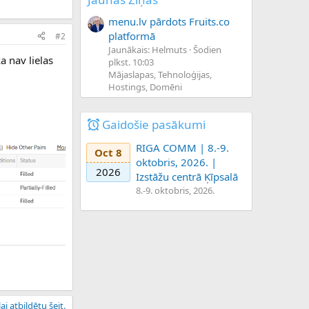
menu.lv pārdots Fruits.co
platformā
#2
Jaunākais: Helmuts
Šodien
ka nav lielas
plkst. 10:03
Mājaslapas, Tehnoloģijas,
Hostings, Domēni
Gaidošie pasākumi
RIGA COMM | 8.-9.
Oct 8
oktobris, 2026. |
2026
Izstāžu centrā Ķīpsalā
8.-9. oktobris, 2026.
ai atbildētu šeit.