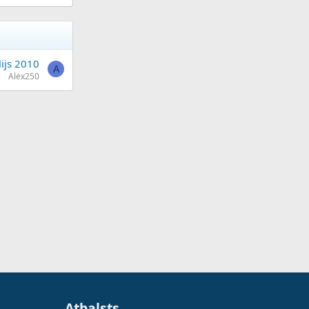
lijs 2010
A
Alex250
Atbalsts