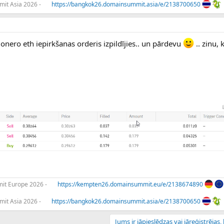
it Asia 2026 -
https://bangkok26.domainsummit.asia/e/2138700650
nero eth iepirkšanas orderis izpildījies.. un pārdevu
.. zinu, 
t Europe 2026 -
https://kempten26.domainsummit.eu/e/2138674890
it Asia 2026 -
https://bangkok26.domainsummit.asia/e/2138700650
Jums ir jāpieslēdzas vai jāreģistrējas, l