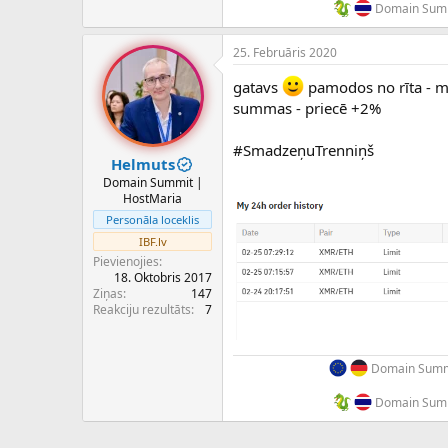
Domain Summ
25. Februāris 2020
gatavs
pamodos no rīta - mo
summas - priecē +2%
#SmadzeņuTrenniņš
Helmuts
Domain Summit |
HostMaria
Personāla loceklis
IBF.lv
Pievienojies
18. Oktobris 2017
Ziņas
147
Reakciju rezultāts
7
Domain Summi
Domain Summ