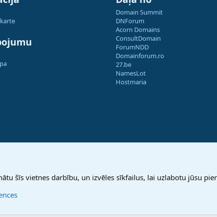
Domain Summit
 karte
DNForum
Acorn Domains
ConsultDomain
pojumu
ForumNDD
Domainforum.ro
apa
27.be
NamesLot
Hostmaria
nātu šīs vietnes darbību, un izvēles sīkfailus, lai uzlabotu jūsu pier
rences
®
Community platform by XenForo
© 2010-2025 XenForo Ltd.