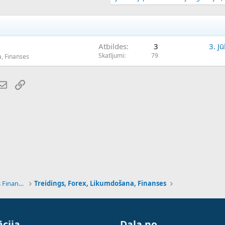
Atbildes
3
3. Jū
Skatījumi
79
a, Finanses
atsApp
E-pasts
Saiti
Tehnoloģijas, Kriptovalūtas un Nākotnes Finanses
Treidings, Forex, Likumdošana, Finanses
cija
Daļa no