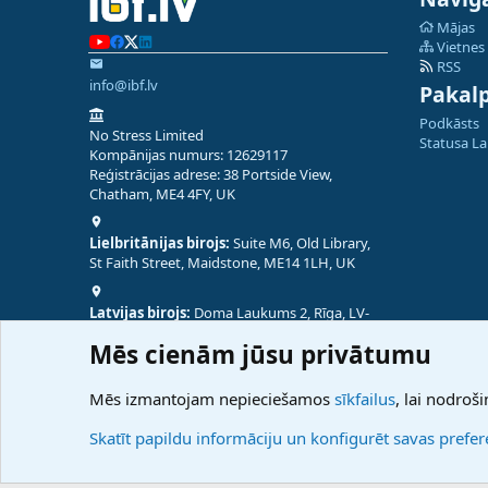
Mājas
Vietnes
RSS
info@ibf.lv
Pakal
Podkāsts
No Stress Limited
Statusa L
Kompānijas numurs: 12629117
Reģistrācijas adrese: 38 Portside View,
Chatham, ME4 4FY, UK
Lielbritānijas birojs:
Suite M6, Old Library,
St Faith Street, Maidstone, ME14 1LH, UK
Latvijas birojs:
Doma Laukums 2, Rīga, LV-
1050, Latvija
Mēs cienām jūsu privātumu
Nepālas birojs:
Coming Soon
Mēs izmantojam nepieciešamos
sīkfailus
, lai nodroši
Skatīt papildu informāciju un konfigurēt savas prefe