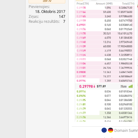
IBF.lv
c
Pievienojies
ē
18. Oktobris 2017
j
Ziņas
147
s
Reakciju rezultāts
7
Domain Summi