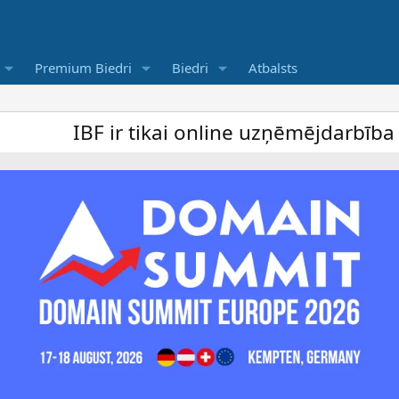
Premium Biedri
Biedri
Atbalsts
F ir tikai online uzņēmējdarbība forums u