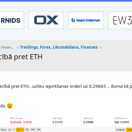
Tehnoloģijas, Kriptovalūtas un Nākotnes Finanses
Treidings, Forex, Likumdošana, Finanses
cībā pret ETH
ecībā pret ETH.. uzliku iepirkšanas orderi uz 0.29865 .. doma kā p
itīs