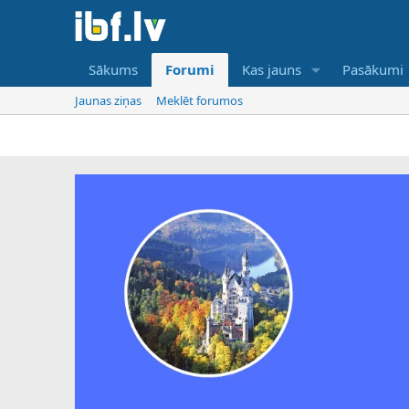
Sākums
Forumi
Kas jauns
Pasākumi
Jaunas ziņas
Meklēt forumos
IB