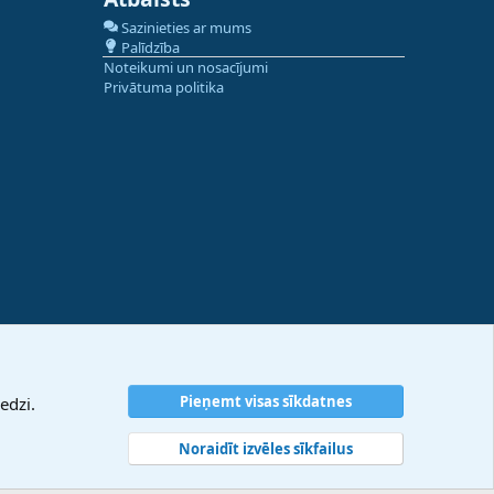
Sazinieties ar mums
Palīdzība
Noteikumi un nosacījumi
Privātuma politika
Pieņemt visas sīkdatnes
edzi.
Noraidīt izvēles sīkfailus