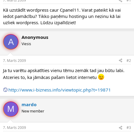
7. Marts 2009
#1
n
a
a
t
Kā uzstādīt wordpress caur Cpanel11. Varat pateikt kā vai
u
u
iedot pamācību? Tikko paņēmu hostingu un nezinu kā lai
z
m
uzliek wordpress. Lūdzu izpalīdziet!
s
s
ā
c
Anonymous
A
ē
Viesis
j
s
7. Marts 2009
#2
Ja tu varētu apskatīties vienu tēmu zemāk tad jau būtu labi.
Atceries to, ka jāmācas pašam lietot internetu
http://www.i-bizness.info/viewtopic.php?t=19871
mardo
M
New member
7. Marts 2009
#3