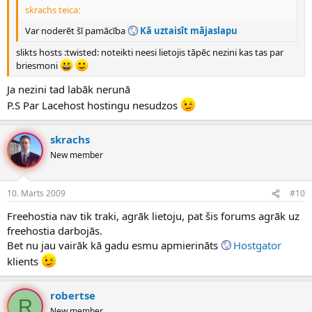
skrachs teica:
Var noderēt šī pamācība
Kā uztaisīt mājaslapu
slikts hosts :twisted: noteikti neesi lietojis tāpēc nezini kas tas par
briesmoni
Ja nezini tad labāk nerunā
P.S Par Lacehost hostingu nesudzos
skrachs
New member
10. Marts 2009
#10
Freehostia nav tik traki, agrāk lietoju, pat šis forums agrāk uz
freehostia darbojās.
Bet nu jau vairāk kā gadu esmu apmierināts
Hostgator
klients
robertse
R
New member