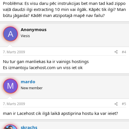
Problēma: Es visu daru pēc instrukcijas bet man tad kad zippo
vaļā daudzi ilgi extracting 10 min vai ilgāk. Kāpēc tik ilgi? Man
būtu jāgaida? Kādēl man atzipotajā mapē nav failu?
Anonymous
A
Viesis
7. Marts 2009
#4
Nu tur gan manliekas ka ir vainigs hostings
Es izmantoju lacehost.com un viss iet ok
mardo
M
New member
7. Marts 2009
#5
man ir Lacehost cik ilgā laikā apstiprina hostu ka var ieiet?
skrachs