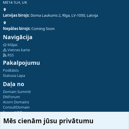
ME14 1LH, UK
Latvijas birojs:
Doma Laukums 2, Rīga, LV-1050, Latvija
Nepālas birojs:
Coming Soon
Navigācija
Mājas
Vietnes karte
RSS
Pakalpojumu
Podkāsts
Statusa Lapa
Daļa no
Domain Summit
DNForum
Acorn Domains
ConsultDomain
ForumNDD
Domainforum.ro
Mēs cienām jūsu privātumu
27.be
NamesLot