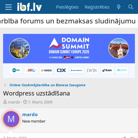
Pieslēgties
Reģistrēties
 forums un bezmaksas sludinājumu dēlis – 
Online Uzņēmējdarbība un Biznesa Izaugsme
Wordpress uzstādīšana
P
S
mardo
7. Marts 2009
a
ā
v
k
mardo
M
e
u
New member
d
m
i
a
e
d