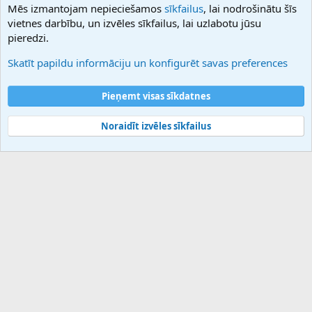
Mēs izmantojam nepieciešamos
sīkfailus
, lai nodrošinātu šīs
Hostmaria
vietnes darbību, un izvēles sīkfailus, lai uzlabotu jūsu
Atbalsts
pieredzi.
Sazinieties ar mums
Palīdzība
Skatīt papildu informāciju un konfigurēt savas preferences
Noteikumi un nosacījumi
Privātuma politika
Pieņemt visas sīkdatnes
Noraidīt izvēles sīkfailus
®
Community platform by XenForo
© 2010-2025 XenForo Ltd.