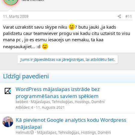
11. Marts 2009
#11
Varat uzrakstit savu skype niku
? butu jauki ,ja kads
palidzetu caur teamwiever progu vai kadu citu uztaisit to visu
mana pc , jo es esmu iesacejs un nemaku, ta kaa
neapsaukajiet... :d
Jums ir jāpieslēdzas vai jāreģistrējas, lai atbildētu šeit.
Līdzīgi pavedieni
WordPress mājaslapas izstrāde bez
programmēšanas saviem spēkiem
kebbeit
Mājaslapas, Tehnoloģijas, Hostings, Domēni
Atbildes
4
11. Augusts 2021
Kā pievienot Google analytics kodu Wordpress
mājaslapai
Helmuts
Mājaslapas, Tehnoloģijas, Hostings, Domēni