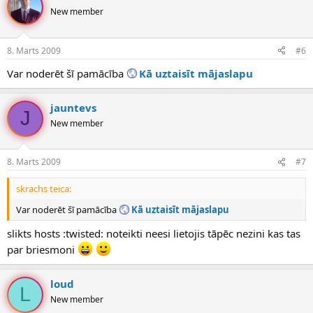
New member
8. Marts 2009
#6
Var noderēt šī pamācība
Kā uztaisīt mājaslapu
jauntevs
J
New member
8. Marts 2009
#7
skrachs teica:
Var noderēt šī pamācība
Kā uztaisīt mājaslapu
slikts hosts :twisted: noteikti neesi lietojis tāpēc nezini kas tas
par briesmoni
loud
L
New member