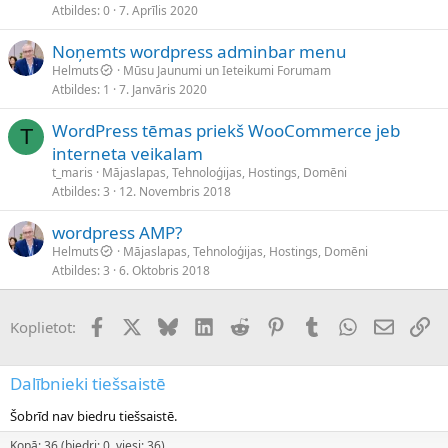
Atbildes
0
7. Aprīlis 2020
Noņemts wordpress adminbar menu
Helmuts
Mūsu Jaunumi un Ieteikumi Forumam
Atbildes
1
7. Janvāris 2020
WordPress tēmas priekš WooCommerce jeb
T
interneta veikalam
t_maris
Mājaslapas, Tehnoloģijas, Hostings, Domēni
Atbildes
3
12. Novembris 2018
wordpress AMP?
Helmuts
Mājaslapas, Tehnoloģijas, Hostings, Domēni
Atbildes
3
6. Oktobris 2018
Facebook
X (Twitter)
Bluesky
LinkedIn
Reddit
Pinterest
Tumblr
WhatsApp
E-pasts
Sai
Koplietot:
Dalībnieki tiešsaistē
Šobrīd nav biedru tiešsaistē.
Kopā: 36 (biedri: 0, viesi: 36)