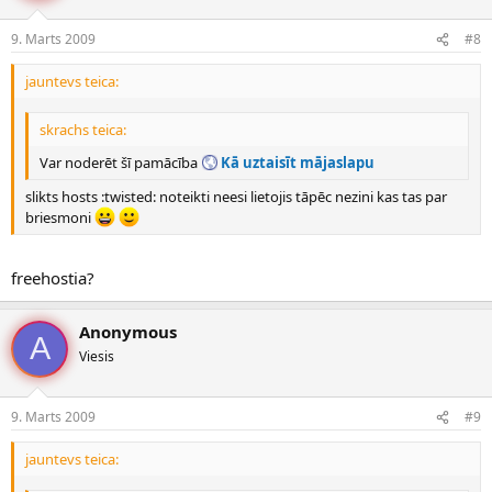
9. Marts 2009
#8
jauntevs teica:
skrachs teica:
Var noderēt šī pamācība
Kā uztaisīt mājaslapu
slikts hosts :twisted: noteikti neesi lietojis tāpēc nezini kas tas par
briesmoni
freehostia?
Anonymous
A
Viesis
9. Marts 2009
#9
jauntevs teica: