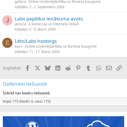
gallaco
Online Uzņēmējdarbība un Biznesa Izaugsme
Atbildes
5
2. Septembris 2009
Labs papildus ienākuma avots.
J
janis2a
E-komercija un Interneta Veikali
Atbildes
0
9. Marts 2009
Lēts/Labs hostings
E
epro
Online Uzņēmējdarbība un Biznesa Izaugsme
Atbildes
11
17. Marts 2009
Facebook
X (Twitter)
Bluesky
LinkedIn
Reddit
Pinterest
Tumblr
WhatsApp
E-pasts
Sai
Koplietot:
Dalībnieki tiešsaistē
Šobrīd nav biedru tiešsaistē.
Kopā: 173 (biedri: 0, viesi: 173)