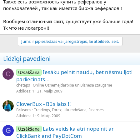
Также есть возможность купить рефералов у
пользователей , так как имеятся биржа рефералов!!
Вообщем отличсный сайт, cуществует уже больше года!
Тк что не лохатрон!!
Jums ir jāpieslēdzas vai jāreģistrējas, lai atbildētu šeit.
Līdzīgi pavedieni
Iesāku pelnīt naudu, bet nēsmu ljoti
Uzsākšana
C
pārliecināts...
chetaps
Online Uzņēmējdarbība un Biznesa Izaugsme
Atbildes
1
21. Maijs 2009
CloverBux - Būs labs !!
Briksons
Treidings, Forex, Likumdošana, Finanses
Atbildes
1
9. Maijs 2009
Labs veids ka atri nopelnit ar
Uzsākšana
G
ClickBank and PayDotCom