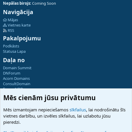
Nepālas birojs:
Coming Soon
Navigācija
Mājas
Vietnes karte
RSS
Pakalpojumu
Podkāsts
Statusa Lapa
Daļa no
Domain Summit
DNForum
Acorn Domains
ConsultDomain
ForumNDD
Domainforum.ro
Mēs cienām jūsu privātumu
27.be
NamesLot
Mēs izmantojam nepieciešamos
sīkfailus
, lai nodrošinātu šīs
Hostmaria
vietnes darbību, un izvēles sīkfailus, lai uzlabotu jūsu
Atbalsts
pieredzi.
Sazinieties ar mums