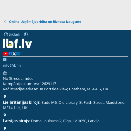
Online Uzņēmējdarbība un Biznesa Izaugsme
Sīkfaili
info@ibf.lv
No Stress Limited
Kompānijas numurs: 12629117
Reģistrācijas adrese: 38 Portside View, Chatham, ME4 4FY, UK
Lielbritānijas birojs:
Suite M6, Old Library, St Faith Street, Maidstone,
ME14 1LH, UK
Latvijas birojs:
Doma Laukums 2, Rīga, LV-1050, Latvija