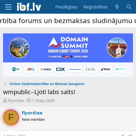
Pieslēgties
Reģistrēties
ba forums un bezmaksas sludinājumu dēlis 
Online Uzņēmējdarbība un Biznesa Izaugsme
wmpublic--Ljoti labs saits!
P
S
flyordiee
7. Maijs 2009
a
ā
v
k
flyordiee
F
e
u
New member
d
m
i
a
e
d