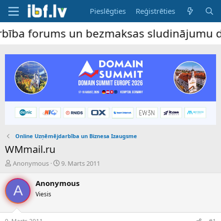
Pieslēgties
Reģistrēties
a forums un bezmaksas sludinājumu dēlis –
Online Uzņēmējdarbība un Biznesa Izaugsme
WMmail.ru
P
S
Anonymous
9. Marts 2011
a
ā
v
k
Anonymous
A
e
u
Viesis
d
m
i
a
e
d