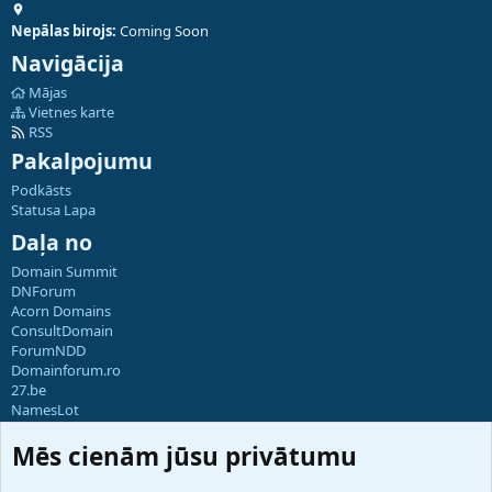
Nepālas birojs:
Coming Soon
Navigācija
Mājas
Vietnes karte
RSS
Pakalpojumu
Podkāsts
Statusa Lapa
Daļa no
Domain Summit
DNForum
Acorn Domains
ConsultDomain
ForumNDD
Domainforum.ro
27.be
NamesLot
Hostmaria
Mēs cienām jūsu privātumu
Atbalsts
Sazinieties ar mums