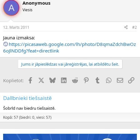
Anonymous
A
Viesis
12. Marts 2011
#2
Jauna izmaksa:
https://picasaweb.google.com/lh/photo/D8qmaZdchBwOz
6oJlNDDfg?feat=directlink
Jums ir jāpieslēdzas vai jāreģistrējas, lai atbildētu šeit.
Facebook
X (Twitter)
Bluesky
LinkedIn
Reddit
Pinterest
Tumblr
WhatsApp
E-pasts
Sai
Koplietot:
Dalībnieki tiešsaistē
Šobrīd nav biedru tiešsaistē.
Kopā: 57 (biedri: 0, viesi: 57)