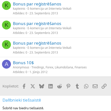
Bonus par reģistrēšanos
K
kapteinis
E-komercija un Interneta Veikali
Atbildes
0
23. Septembris 2013
Bonus par reģistrēšanos
K
kapteinis
E-komercija un Interneta Veikali
Atbildes
0
23. Septembris 2013
Bonus par reģistrēšanos
K
kapteinis
E-komercija un Interneta Veikali
Atbildes
0
23. Septembris 2013
Bonus 10$
A
Anonymous
Treidings, Forex, Likumdošana, Finanses
Atbildes
0
1. Jūnijs 2012
Facebook
X (Twitter)
Bluesky
LinkedIn
Reddit
Pinterest
Tumblr
WhatsApp
E-pasts
Sai
Koplietot:
Dalībnieki tiešsaistē
Šobrīd nav biedru tiešsaistē.