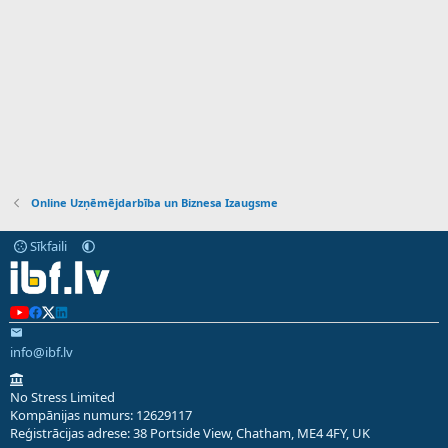
Online Uzņēmējdarbība un Biznesa Izaugsme
Sīkfaili
info@ibf.lv
No Stress Limited
Kompānijas numurs: 12629117
Reģistrācijas adrese: 38 Portside View, Chatham, ME4 4FY, UK