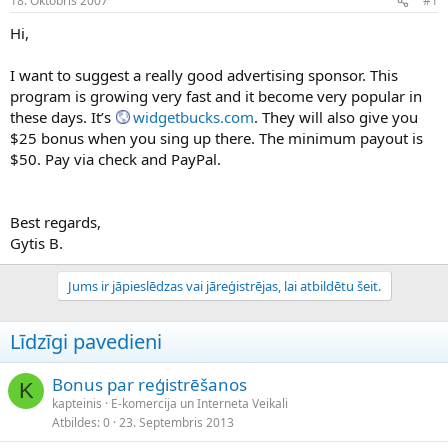
18. Oktobris 2007
#1
n
a
a
t
Hi,
u
u
z
m
I want to suggest a really good advertising sponsor. This
s
s
program is growing very fast and it become very popular in
ā
c
these days. It’s
widgetbucks.com
. They will also give you
ē
$25 bonus when you sing up there. The minimum payout is
j
$50. Pay via check and PayPal.
s
Best regards,
Gytis B.
Jums ir jāpieslēdzas vai jāreģistrējas, lai atbildētu šeit.
Līdzīgi pavedieni
Bonus par reģistrēšanos
K
kapteinis
E-komercija un Interneta Veikali
Atbildes
0
23. Septembris 2013