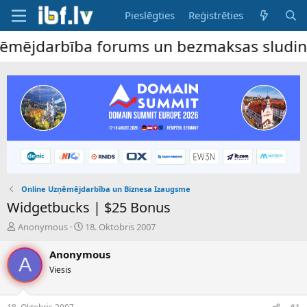
Pieslēgties
Reģistrēties
ējdarbība forums un bezmaksas sludinājumu
Online Uzņēmējdarbība un Biznesa Izaugsme
Widgetbucks | $25 Bonus
P
S
Anonymous
18. Oktobris 2007
a
ā
v
k
Anonymous
A
e
u
Viesis
d
m
i
a
e
d