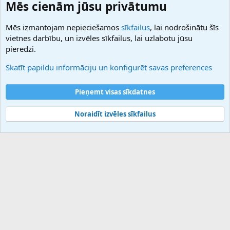
Domainforum.ro
Mēs cienām jūsu privātumu
27.be
NamesLot
Mēs izmantojam nepieciešamos
sīkfailus
, lai nodrošinātu šīs
Hostmaria
vietnes darbību, un izvēles sīkfailus, lai uzlabotu jūsu
Atbalsts
pieredzi.
Sazinieties ar mums
Palīdzība
Skatīt papildu informāciju un konfigurēt savas preferences
Noteikumi un nosacījumi
Privātuma politika
Pieņemt visas sīkdatnes
Noraidīt izvēles sīkfailus
®
Community platform by XenForo
© 2010-2025 XenForo Ltd.