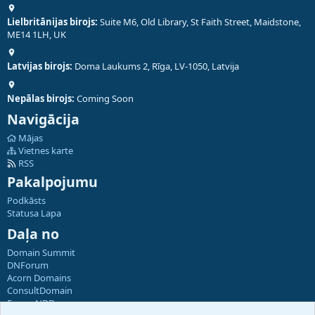
Lielbritānijas birojs:
Suite M6, Old Library, St Faith Street, Maidstone,
ME14 1LH, UK
Latvijas birojs:
Doma Laukums 2, Rīga, LV-1050, Latvija
Nepālas birojs:
Coming Soon
Navigācija
Mājas
Vietnes karte
RSS
Pakalpojumu
Podkāsts
Statusa Lapa
Daļa no
Domain Summit
DNForum
Acorn Domains
ConsultDomain
ForumNDD