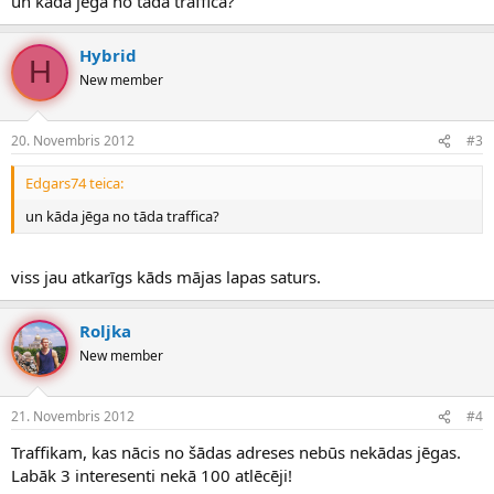
un kāda jēga no tāda traffica?
Hybrid
H
New member
20. Novembris 2012
#3
Edgars74 teica:
un kāda jēga no tāda traffica?
viss jau atkarīgs kāds mājas lapas saturs.
Roljka
New member
21. Novembris 2012
#4
Traffikam, kas nācis no šādas adreses nebūs nekādas jēgas.
Labāk 3 interesenti nekā 100 atlēcēji!