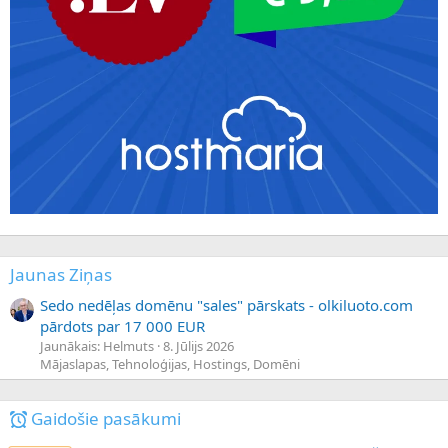
Jaunas Ziņas
Sedo nedēļas domēnu "sales" pārskats - olkiluoto.com
pārdots par 17 000 EUR
Jaunākais: Helmuts
8. Jūlijs 2026
Mājaslapas, Tehnoloģijas, Hostings, Domēni
Gaidošie pasākumi