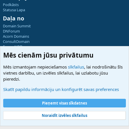
Podkāsts
Statusa Lapa
Daļa no
Domain Summit
DNForum
Acorn Domains
ConsultDomain
ForumNDD
Domainforum.ro
Mēs cienām jūsu privātumu
27.be
NamesLot
Mēs izmantojam nepieciešamos
sīkfailus
, lai nodrošinātu šīs
Hostmaria
vietnes darbību, un izvēles sīkfailus, lai uzlabotu jūsu
Atbalsts
pieredzi.
Sazinieties ar mums
Palīdzība
Skatīt papildu informāciju un konfigurēt savas preferences
Noteikumi un nosacījumi
Privātuma politika
Pieņemt visas sīkdatnes
Noraidīt izvēles sīkfailus
®
Community platform by XenForo
© 2010-2025 XenForo Ltd.