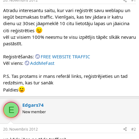
20. Novembris 2012
#1
n
a
a
t
Atradu interesantu saitu, kur vari reģistrēt savu weblapu un
u
u
iegūt bezmaksas traffic. Vienīgais, kas tev jādara ir katru
z
m
dienu uz 30sec jāapmeklē 10 citu lietotāju lapas un jāaicina
s
s
citi reģistrēties
ā
c
vēl uz visiem 100% neesmu te visu izpētījis tāpēc sīkāk nevaru
ē
pastāstīt.
j
s
Reģistrēšanās:
FREE WEBSITE TRAFFIC
Vēl viens:
AddMeFast
P.S. Tas protams ir mans referāl links, reģistrējieties un tad
redzēsim, kas tur sanāk
Paldies
Edgars74
E
New member
20. Novembris 2012
#2