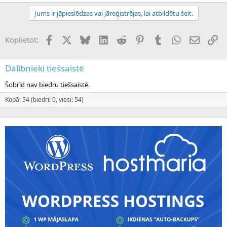
Jums ir jāpieslēdzas vai jāreģistrējas, lai atbildētu šeit.
Facebook
X (Twitter)
Bluesky
LinkedIn
Reddit
Pinterest
Tumblr
WhatsApp
E-pasts
Sai
Koplietot:
Dalībnieki tiešsaistē
Šobrīd nav biedru tiešsaistē.
Kopā: 54 (biedri: 0, viesi: 54)