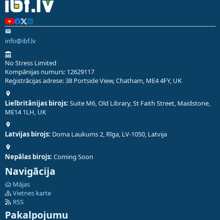
info@ibf.lv
No Stress Limited
Kompānijas numurs: 12629117
Reģistrācijas adrese: 38 Portside View, Chatham, ME4 4FY, UK
Lielbritānijas birojs:
Suite M6, Old Library, St Faith Street, Maidstone,
ME14 1LH, UK
Latvijas birojs:
Doma Laukums 2, Rīga, LV-1050, Latvija
Nepālas birojs:
Coming Soon
Navigācija
Mājas
Vietnes karte
RSS
Pakalpojumu