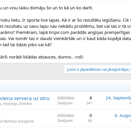
ku un visu laiku domāju šo un to kā un ko darīt.
nisku lietu. Ir sporta live lapas. Kā ir ar šo rezultātu iegūšanu. Cik
 rezultatu uz savu lapu nav nekādu problēmu, bet vai tas ir tā v
arāms? Piemēram, lapā tiripir.com parādās anglijas premjerlīgas r
lapas. Vai tomēr tas ir daudz vienkāršāk un ir kaut kāda kopējā dat
n tad tai bāzei piķo vai kā?
kārši norādi kkādas atsauces, dunno.. :roll:
Jums ir jāpieslēdzas vai jāreģistrējas, l
 viena servera uz otru
Atbildes
8
24. Septemb
Skatījumi
241
s, Hostings, Domēni
Atbildes
0
6. Augu
Skatījumi
84
un Biznesa Izaugsme