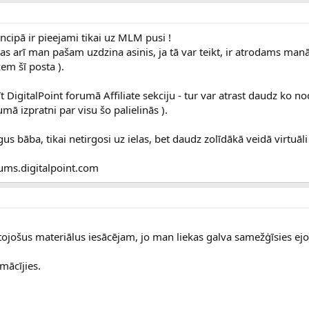
ncipā ir pieejami tikai uz MLM pusi !
as arī man pašam uzdzina asinis, ja tā var teikt, ir atrodams ma
zem šī posta ).
īt DigitalPoint forumā Affiliate sekciju - tur var atrast daudz ko n
mā izpratni par visu šo palielinās ).
gus bāba, tikai netirgosi uz ielas, bet daudz zolīdākā veidā virtuāli 
rums.digitalpoint.com
lītojošus materiālus iesācējam, jo man liekas galva samežģīsies ej
emācījies.