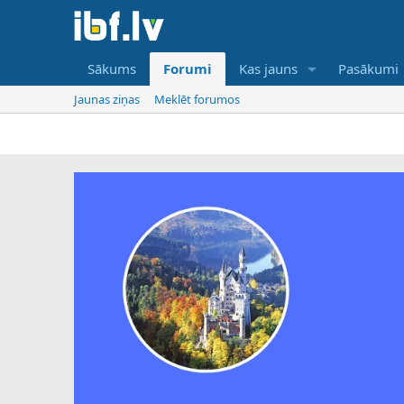
Sākums
Forumi
Kas jauns
Pasākumi
Jaunas ziņas
Meklēt forumos
IBF i