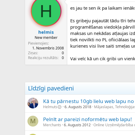
H
es jau te sen ik pa laikam ienā
Es gribeju pajautāt tādu tīri teh
programēšanas viedokļa pārvilkt
helmis
maksas un nekādas atļaujas izd
New member
tiek novilkti no PL ofiiciālaas 
Pievienojies
kurienes visi live saiti smeļas u
1. Novembris 2008
Ziņas
0
Reakciju rezultāts
0
Vai velc kā un cik gribi un vien
Līdzīgi pavedieni
Kā tu pārnestu 10gb lielu web lapu no
Helmuts
6. Augusts 2018
Mājaslapas, Tehnoloģija
Pelnīt ar pareizi noformētu web lapu!
M
Merchants
6. Augusts 2012
Online Uzņēmējdarbība 