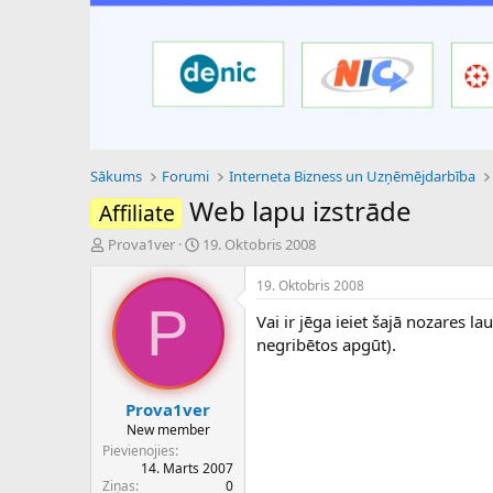
Sākums
Forumi
Interneta Bizness un Uzņēmējdarbība
Web lapu izstrāde
Affiliate
P
S
Prova1ver
19. Oktobris 2008
a
ā
v
k
19. Oktobris 2008
e
u
P
Vai ir jēga ieiet šajā nozares 
d
m
i
a
negribētos apgūt).
e
d
n
a
a
t
Prova1ver
u
u
New member
z
m
Pievienojies
s
s
14. Marts 2007
ā
Ziņas
0