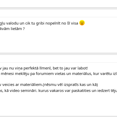
ngļu valodu un cik tu gribi nopelnīt no šī visa
divām lietām ?
 jau nu viņa perfektā līmenī, bet to jau var labot!
u mēnesi meklēju pa forumiem vietas un materiālus, kur varētu izl
v veicies ar materiāliem.(nēsmu vēl izspratīs kas un kā)
, kā video semināri. kurus vakaros var paskatities un iedzert tēj