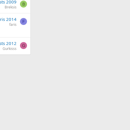
sts 2009
B
Breksis
āris 2014
F
faris
sts 2012
G
Gurkisss