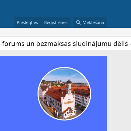
Pieslēgties
Reģistrēties
Meklēšana
zmaksas sludinājumu dēlis – dalība ir bez