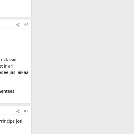
#6
ztaisiit.
 ir arii
deeljas laikaa
omentees
#7
incips ļoti