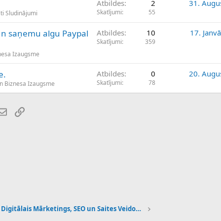
Atbildes
2
31. Augu
Skatījumi
55
ti Sludinājumi
 un saņemu algu Paypal
Atbildes
10
17. Janv
Skatījumi
359
nesa Izaugsme
e.
Atbildes
0
20. Augu
Skatījumi
78
n Biznesa Izaugsme
atsApp
E-pasts
Saiti
Digitālais Mārketings, SEO un Saites Veidošana