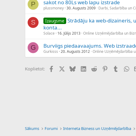
sakot no 80Ls web lapu izstrade
P
plussmoney
30. Augusts 2009
Darbi, Sadarbība un Ci
Strādāju ka web-dizaineris,
Izaugsme
S
konta...
Solace
16. Jūlijs 2013
Online Uzņēmējdarbība un Biz
Burviigs piedaavaajums. Web izstraad
G
Gurkisss
20. Augusts 2012
Online Uzņēmējdarbība u
Facebook
X (Twitter)
Bluesky
LinkedIn
Reddit
Pinterest
Tumblr
Wh
Koplietot:
Sākums
Forumi
Interneta Bizness un Uzņēmējdarbība