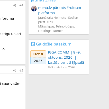
#4
menu.lv pārdots Fruits.co
platformā
Jaunākais: Helmuts
Šodien
nā foruma
plkst. 10:03
Mājaslapas, Tehnoloģijas,
Hostings, Domēni
oderīgu un arī
Gaidošie pasākumi
:lol:
RIGA COMM | 8.-9.
Oct 8
oktobris, 2026. |
2026
Izstāžu centrā Ķīpsalā
8.-9. oktobris, 2026.
#5
ot caur visām