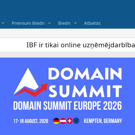
Premium Biedri
Biedri
Atbalsts
r tikai online uzņēmējdarbība forums un be