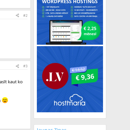
#2
#3
asīt kaut ko
u
Jaunas Ziņas