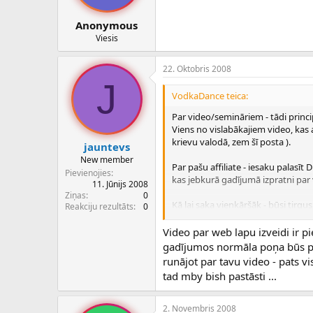
Anonymous
Viesis
22. Oktobris 2008
J
VodkaDance teica:
Par video/semināriem - tādi princi
Viens no vislabākajiem video, kas 
krievu valodā, zem šī posta ).
jauntevs
New member
Par pašu affiliate - iesaku palasīt
Pievienojies
kas jebkurā gadījumā izpratni par v
11. Jūnijs 2008
Ziņas
0
Kā lai saka vienkāršāk - būsi tirgus 
Reakciju rezultāts
0
DigitalPoint forums : http://forum
Video par web lapu izveidi ir p
gadījumos normāla poņa būs par š
runājot par tavu video - pats vis
tad mby bish pastāsti ...
2. Novembris 2008