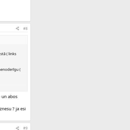
#8
tā ( links
 nenoderīgu (
p un abos
znesu ? ja esi
#9