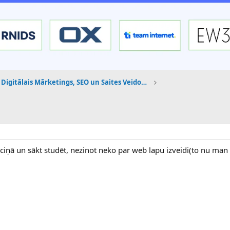
Digitālais Mārketings, SEO un Saites Veidošana
lauciņā un sākt studēt, nezinot neko par web lapu izveidi(to nu man