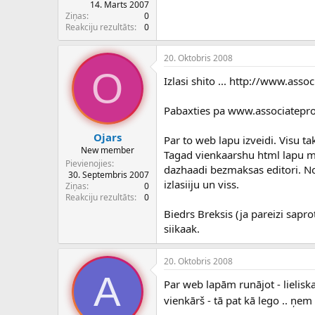
14. Marts 2007
Ziņas
0
Reakciju rezultāts
0
20. Oktobris 2008
O
Izlasi shito ... http://www.as
Pabaxties pa www.associatepro
Ojars
Par to web lapu izveidi. Visu ta
New member
Tagad vienkaarshu html lapu mier
Pievienojies
dazhaadi bezmaksas editori. N
30. Septembris 2007
izlasiiju un viss.
Ziņas
0
Reakciju rezultāts
0
Biedrs Breksis (ja pareizi sapro
siikaak.
20. Oktobris 2008
A
Par web lapām runājot - lielis
vienkārš - tā pat kā lego .. ņe