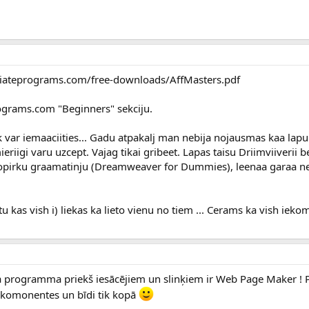
sociateprograms.com/free-downloads/AffMasters.pdf
grams.com "Beginners" sekciju.
k var iemaaciities... Gadu atpakalj man nebija nojausmas kaa lapu u
iigi varu uzcept. Vajag tikai gribeet. Lapas taisu Driimviiverii bet
opirku graamatinju (Dreamweaver for Dummies), leenaa garaa ne
tu kas vish i) liekas ka lieto vienu no tiem ... Cerams ka vish iek
ka programma priekš iesācējiem un slinķiem ir Web Page Maker ! Pr
m komonentes un bīdi tik kopā