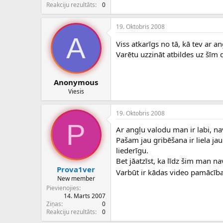
c
Reakciju rezultāts
0
ē
j
19. Oktobris 2008
s
A
Viss atkarīgs no tā, kā tev ar a
Varētu uzzināt atbildes uz šīm 
Anonymous
Viesis
19. Oktobris 2008
P
Ar angļu valodu man ir labi, nav
Pašam jau gribēšana ir liela ja
liederīgu.
Bet jāatzīst, ka līdz šim man na
Prova1ver
Varbūt ir kādas video pamācības
New member
Pievienojies
14. Marts 2007
Ziņas
0
Reakciju rezultāts
0