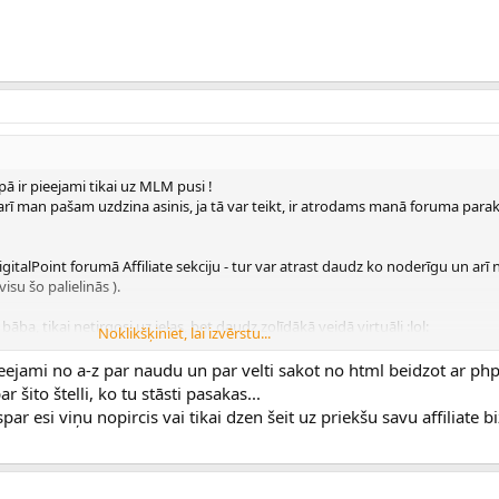
pā ir pieejami tikai uz MLM pusi !
arī man pašam uzdzina asinis, ja tā var teikt, ir atrodams manā foruma paraks
 DigitalPoint forumā Affiliate sekciju - tur var atrast daudz ko noderīgu un arī
isu šo palielinās ).
bāba, tikai netirgosi uz ielas, bet daudz zolīdākā veidā virtuāli :lol:
Noklikšķiniet, lai izvērstu...
s.digitalpoint.com
ieejami no a-z par naudu un par velti sakot no html beidzot ar ph
ito štelli, ko tu stāsti pasakas...
par esi viņu nopircis vai tikai dzen šeit uz priekšu savu affiliate bi