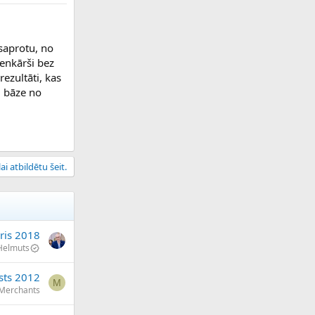
 saprotu, no
ienkārši bez
ezultāti, kas
u bāze no
ai atbildētu šeit.
ris 2018
Helmuts
sts 2012
M
Merchants