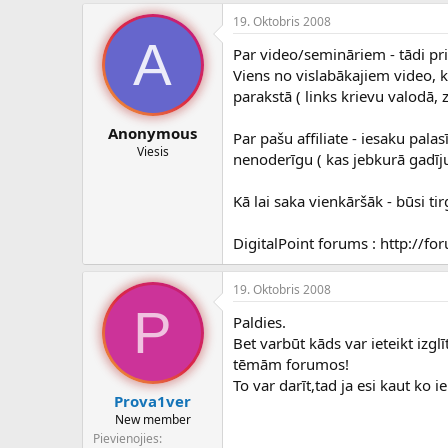
19. Oktobris 2008
A
Par video/semināriem - tādi pri
Viens no vislabākajiem video, k
parakstā ( links krievu valodā, 
Anonymous
Par pašu affiliate - iesaku palas
Viesis
nenoderīgu ( kas jebkurā gadīju
Kā lai saka vienkāršāk - būsi tir
DigitalPoint forums : http://fo
19. Oktobris 2008
P
Paldies.
Bet varbūt kāds var ieteikt izg
tēmām forumos!
To var darīt,tad ja esi kaut ko i
Prova1ver
New member
Pievienojies