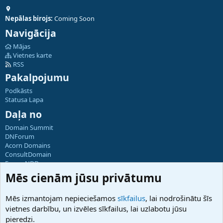
Nepālas birojs:
Coming Soon
Navigācija
Mājas
Vietnes karte
RSS
Pakalpojumu
Podkāsts
Statusa Lapa
Daļa no
Domain Summit
DNForum
Acorn Domains
ConsultDomain
ForumNDD
Domainforum.ro
Mēs cienām jūsu privātumu
27.be
NamesLot
Mēs izmantojam nepieciešamos
sīkfailus
, lai nodrošinātu šīs
Hostmaria
vietnes darbību, un izvēles sīkfailus, lai uzlabotu jūsu
Atbalsts
pieredzi.