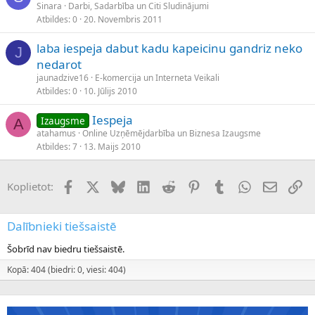
Sinara
Darbi, Sadarbība un Citi Sludinājumi
Atbildes
0
20. Novembris 2011
laba iespeja dabut kadu kapeicinu gandriz neko
J
nedarot
jaunadzive16
E-komercija un Interneta Veikali
Atbildes
0
10. Jūlijs 2010
Iespeja
Izaugsme
A
atahamus
Online Uzņēmējdarbība un Biznesa Izaugsme
Atbildes
7
13. Maijs 2010
Facebook
X (Twitter)
Bluesky
LinkedIn
Reddit
Pinterest
Tumblr
WhatsApp
E-pasts
Sai
Koplietot:
Dalībnieki tiešsaistē
Šobrīd nav biedru tiešsaistē.
Kopā: 404 (biedri: 0, viesi: 404)