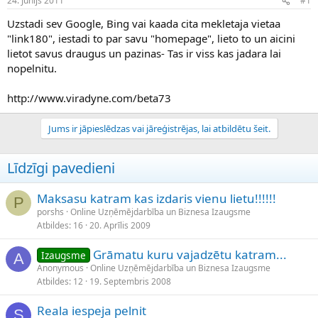
24. Jūnijs 2011
#1
n
a
a
t
Uzstadi sev Google, Bing vai kaada cita mekletaja vietaa
u
u
"link180", iestadi to par savu "homepage", lieto to un aicini
z
m
lietot savus draugus un pazinas- Tas ir viss kas jadara lai
s
s
nopelnitu.
ā
c
ē
http://www.viradyne.com/beta73
j
s
Jums ir jāpieslēdzas vai jāreģistrējas, lai atbildētu šeit.
Līdzīgi pavedieni
Maksasu katram kas izdaris vienu lietu!!!!!!
P
porshs
Online Uzņēmējdarbība un Biznesa Izaugsme
Atbildes
16
20. Aprīlis 2009
Grāmatu kuru vajadzētu katram...
Izaugsme
A
Anonymous
Online Uzņēmējdarbība un Biznesa Izaugsme
Atbildes
12
19. Septembris 2008
Reala iespeja pelnit
S