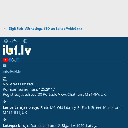
Digitālais Mārketings, SEO un Saites Veidošana
Sīkfaili
info@ibf.lv
No Stress Limited
Kompānijas numurs: 12629117
Reģistrācijas adrese: 38 Portside View, Chatham, ME4 4FY, UK
Lielbritānijas birojs:
Suite M6, Old Library, St Faith Street, Maidstone,
ME14 1LH, UK
Latvijas birojs:
Doma Laukums 2, Rīga, LV-1050, Latvija