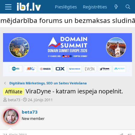
Pieslēgties
Reģistrēties
jdarbība forums un bezmaksas sludinājumu 
Digitālais Mārketings, SEO un Saites Veidošana
ViraDyne - katram iespeja nopelnit.
Affiliate
P
S
beta73
24. Jūnijs 2011
a
ā
v
k
beta73
e
u
New member
d
m
i
a
e
d