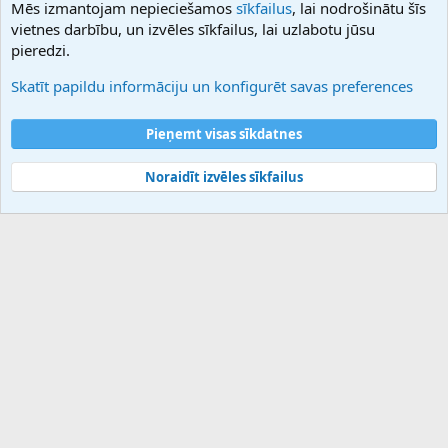
Mēs izmantojam nepieciešamos
sīkfailus
, lai nodrošinātu šīs
Hostmaria
vietnes darbību, un izvēles sīkfailus, lai uzlabotu jūsu
Atbalsts
pieredzi.
Sazinieties ar mums
Palīdzība
Skatīt papildu informāciju un konfigurēt savas preferences
Noteikumi un nosacījumi
Privātuma politika
Pieņemt visas sīkdatnes
Noraidīt izvēles sīkfailus
®
Community platform by XenForo
© 2010-2025 XenForo Ltd.