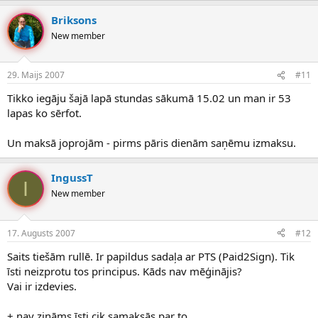
Briksons
New member
29. Maijs 2007
#11
Tikko iegāju šajā lapā stundas sākumā 15.02 un man ir 53
lapas ko sērfot.
Un maksā joprojām - pirms pāris dienām saņēmu izmaksu.
IngussT
I
New member
17. Augusts 2007
#12
Saits tiešām rullē. Ir papildus sadaļa ar PTS (Paid2Sign). Tik
īsti neizprotu tos principus. Kāds nav mēģinājis?
Vai ir izdevies.
+ nav zināms īsti cik samaksās par to.