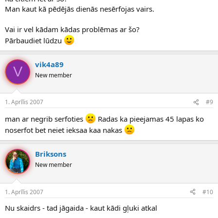
Man kaut kā pēdējās dienās nesērfojas vairs.
Vai ir vel kādam kādas problēmas ar šo?
Pārbaudiet lūdzu
vik4a89
V
New member
1. Aprīlis 2007
#9
man ar negrib serfoties
Radas ka pieejamas 45 lapas ko
noserfot bet neiet ieksaa kaa nakas
Briksons
New member
1. Aprīlis 2007
#10
Nu skaidrs - tad jāgaida - kaut kādi gļuki atkal