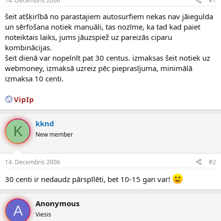
14. Decembris 2006
#1
n
a
a
t
šeit atšķirībā no parastajiem autosurfiem nekas nav jāiegulda
u
u
un sērfošana notiek manuāli, tas nozīme, ka tad kad paiet
z
m
noteiktais laiks, jums jāuzspiež uz pareizās ciparu
s
s
kombinācijas.
ā
c
šeit dienā var nopelnīt pat 30 centus. izmaksas šeit notiek uz
ē
webmoney, izmaksā uzreiz pēc pieprasījuma, minimālā
j
izmaksa 10 centi.
s
VipIp
kknd
K
New member
14. Decembris 2006
#2
30 centi ir nedaudz pārspīlēti, bet 10-15 gan var!
Anonymous
A
Viesis