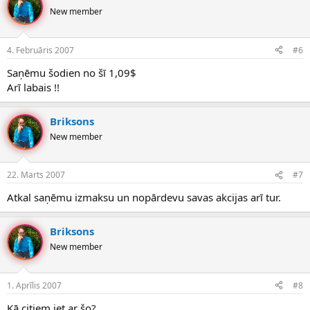
New member
4. Februāris 2007
#6
Saņēmu šodien no šī 1,09$
Arī labais !!
Briksons
New member
22. Marts 2007
#7
Atkal saņēmu izmaksu un nopārdevu savas akcijas arī tur.
Briksons
New member
1. Aprīlis 2007
#8
Kā citiem iet ar šo?