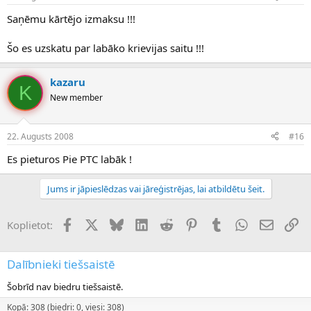
Saņēmu kārtējo izmaksu !!!
Šo es uzskatu par labāko krievijas saitu !!!
kazaru
K
New member
22. Augusts 2008
#16
Es pieturos Pie PTC labāk !
Jums ir jāpieslēdzas vai jāreģistrējas, lai atbildētu šeit.
Facebook
X (Twitter)
Bluesky
LinkedIn
Reddit
Pinterest
Tumblr
WhatsApp
E-pasts
Sai
Koplietot:
Dalībnieki tiešsaistē
Šobrīd nav biedru tiešsaistē.
Kopā: 308 (biedri: 0, viesi: 308)