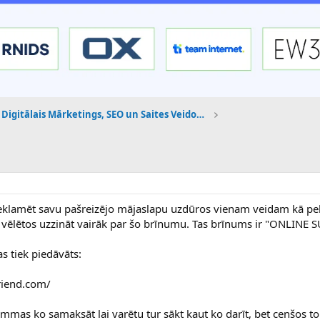
Digitālais Mārketings, SEO un Saites Veidošana
!
reklamēt savu pašreizējo mājaslapu uzdūros vienam veidam kā pe
pēc vēlētos uzzināt vairāk par šo brīnumu. Tas brīnums ir "ONLINE
s tiek piedāvāts:
iend.com/
summas ko samaksāt lai varētu tur sākt kaut ko darīt, bet cenšos