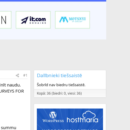
Dalībnieki tiešsaistē
#1
lnīt naudu.
Šobrīd nav biedru tiešsaistē.
 SURVEYS FOR
Kopā: 36 (biedri: 0, viesi: 36)
 to summu