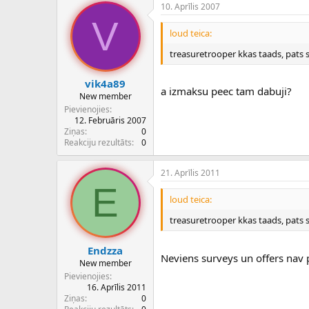
10. Aprīlis 2007
V
loud teica:
treasuretrooper kkas taads, pats 
vik4a89
a izmaksu peec tam dabuji?
New member
Pievienojies
12. Februāris 2007
Ziņas
0
Reakciju rezultāts
0
21. Aprīlis 2011
E
loud teica:
treasuretrooper kkas taads, pats 
Endzza
Neviens surveys un offers nav 
New member
Pievienojies
16. Aprīlis 2011
Ziņas
0