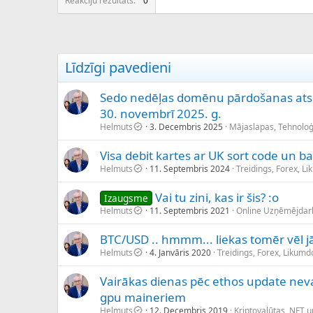
Reakciju rezultāts
0
Līdzīgi pavedieni
Sedo nedēļas domēnu pārdošanas atsk
30. novembrī 2025. g.
Helmuts
3. Decembris 2025
Mājaslapas, Tehnoloģ
Visa debit kartes ar UK sort code un
Helmuts
11. Septembris 2024
Treidings, Forex, L
Vai tu zini, kas ir šis? :o
Izaugsme
Helmuts
11. Septembris 2021
Online Uzņēmējdar
BTC/USD .. hmmm... liekas tomēr vēl jā
Helmuts
4. Janvāris 2020
Treidings, Forex, Likum
Vairākas dienas pēc ethos update neva
gpu maineriem
Helmuts
12. Decembris 2019
Kriptovalūtas, NFT 