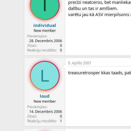
I
precīzi neatceros, bet manliek
dalību un tas ir amīšiem.
varētu jau kā ASV mierpilsonis 
individual
New member
Pievienojies
28. Decembris 2006
Ziņas
0
Reakciju rezultāts
0
9. Aprīlis 2007
L
treasuretrooper kkas taads, pa
loud
New member
Pievienojies
14. Decembris 2006
Ziņas
0
Reakciju rezultāts
1