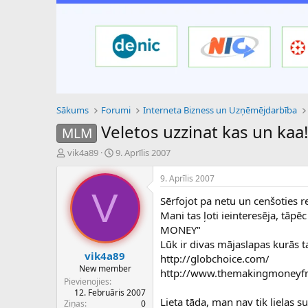
Sākums
Forumi
Interneta Bizness un Uzņēmējdarbība
Veletos uzzinat kas un kaa
MLM
P
S
vik4a89
9. Aprīlis 2007
a
ā
v
k
9. Aprīlis 2007
e
u
V
Sērfojot pa netu un cenšoties 
d
m
i
a
Mani tas ļoti ieinteresēja, tā
e
d
MONEY"
n
a
Lūk ir divas mājaslapas kurās ta
a
t
vik4a89
http://globchoice.com/
u
u
New member
http://www.themakingmoneyfr
z
m
Pievienojies
s
s
12. Februāris 2007
ā
Lieta tāda, man nav tik lielas 
Ziņas
0