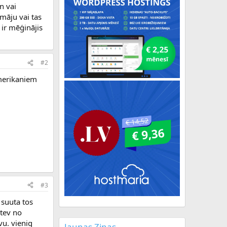
n vai
māju vai tas
 ir mēģinājis
#2
amerikaniem
#3
 suuta tos
 tev no
vu. vienig
Jaunas Ziņas