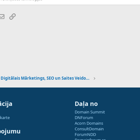
atsApp
E-pasts
Saiti
Digitālais Mārketings, SEO un Saites Veidošana
cija
Daļa no
Domain Summit
 karte
DNForum
Acorn Domains
ConsultDomain
pojumu
ForumNDD
Domainforum.ro