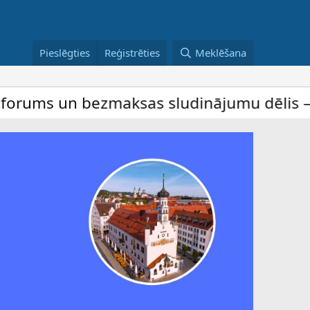
Pieslēgties
Reģistrēties
Meklēšana
ezmaksas sludinājumu dēlis – dalība ir bez