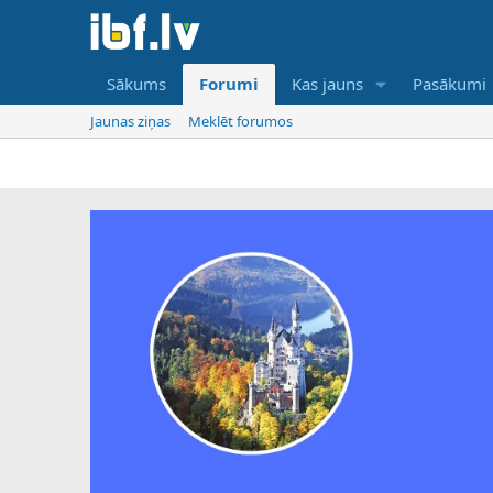
Sākums
Forumi
Kas jauns
Pasākumi
Jaunas ziņas
Meklēt forumos
IBF i