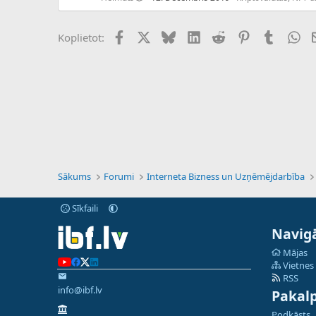
Facebook
X (Twitter)
Bluesky
LinkedIn
Reddit
Pinterest
Tumblr
Wh
Koplietot:
Sākums
Forumi
Interneta Bizness un Uzņēmējdarbība
Sīkfaili
Navigā
Mājas
Vietnes
RSS
info@ibf.lv
Pakal
Podkāsts