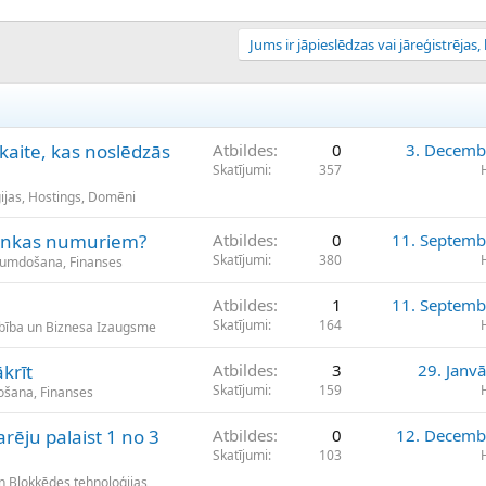
Jums ir jāpieslēdzas vai jāreģistrējas, l
aite, kas noslēdzās
Atbildes
0
3. Decemb
Skatījumi
357
ijas, Hostings, Domēni
 bankas numuriem?
Atbildes
0
11. Septemb
Skatījumi
380
ikumdošana, Finanses
Atbildes
1
11. Septemb
Skatījumi
164
bība un Biznesa Izaugsme
krīt
Atbildes
3
29. Janv
Skatījumi
159
došana, Finanses
rēju palaist 1 no 3
Atbildes
0
12. Decemb
Skatījumi
103
un Blokķēdes tehnoloģijas