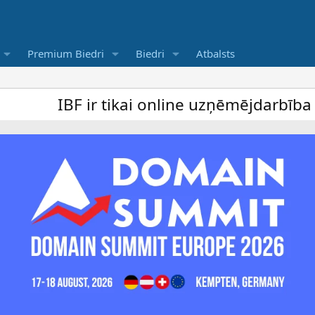
Premium Biedri
Biedri
Atbalsts
r tikai online uzņēmējdarbība forums un b