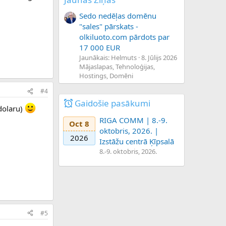
Sedo nedēļas domēnu
"sales" pārskats -
olkiluoto.com pārdots par
17 000 EUR
Jaunākais: Helmuts
8. Jūlijs 2026
Mājaslapas, Tehnoloģijas,
Hostings, Domēni
#4
Gaidošie pasākumi
 dolaru)
RIGA COMM | 8.-9.
Oct 8
oktobris, 2026. |
2026
Izstāžu centrā Ķīpsalā
8.-9. oktobris, 2026.
#5