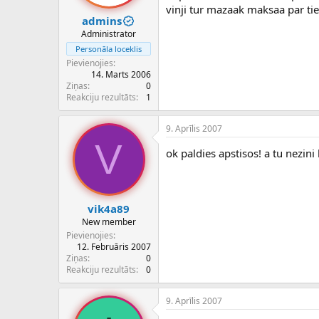
vinji tur mazaak maksaa par ti
admins
Administrator
Personāla loceklis
Pievienojies
14. Marts 2006
Ziņas
0
Reakciju rezultāts
1
9. Aprīlis 2007
V
ok paldies apstisos! a tu nezi
vik4a89
New member
Pievienojies
12. Februāris 2007
Ziņas
0
Reakciju rezultāts
0
9. Aprīlis 2007