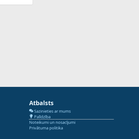
Atbalsts
Sazinieties ar mums
Palīdzība
Noteikumi un nosacījumi
Privātuma politika