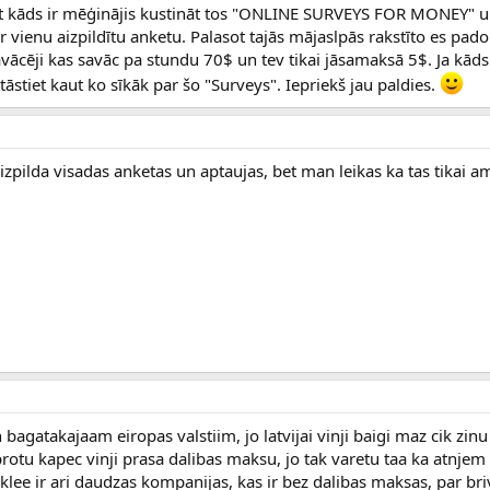
ūt kāds ir mēģinājis kustināt tos "ONLINE SURVEYS FOR MONEY" u
 vienu aizpildītu anketu. Palasot tajās mājaslpās rakstīto es pado
ācēji kas savāc pa stundu 70$ un tev tikai jāsamaksā 5$. Ja kāds
stāstiet kaut ko sīkāk par šo "Surveys". Iepriekš jau paldies.
aizpilda visadas anketas un aptaujas, bet man leikas ka tas tikai 
bagatakajaam eiropas valstiim, jo latvijai vinji baigi maz cik zinu
aprotu kapec vinji prasa dalibas maksu, jo tak varetu taa ka atnjem
lee ir ari daudzas kompanijas, kas ir bez dalibas maksas, par bri