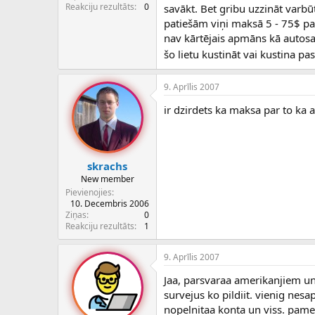
c
Reakciju rezultāts
0
savākt. Bet gribu uzzināt varb
ē
patiešām viņi maksā 5 - 75$ par
j
nav kārtējais apmāns kā autosav
s
šo lietu kustināt vai kustina pa
9. Aprīlis 2007
ir dzirdets ka maksa par to ka 
skrachs
New member
Pievienojies
10. Decembris 2006
Ziņas
0
Reakciju rezultāts
1
9. Aprīlis 2007
Jaa, parsvaraa amerikanjiem un 
survejus ko pildiit. vienig nes
nopelnitaa konta un viss. pamek