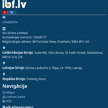
info@ibf.lv
No Stress Limited
Kompānijas numurs: 12629117
Reģistrācijas adrese: 38 Portside View, Chatham, ME4 4FY, UK
Lielbritānijas birojs:
Suite M6, Old Library, St Faith Street, Maidstone,
ME14 1LH, UK
Latvijas birojs:
Doma Laukums 2, Rīga, LV-1050, Latvija
Nepālas birojs:
Coming Soon
Navigācija
Mājas
Vietnes karte
RSS
Pakalpojumu