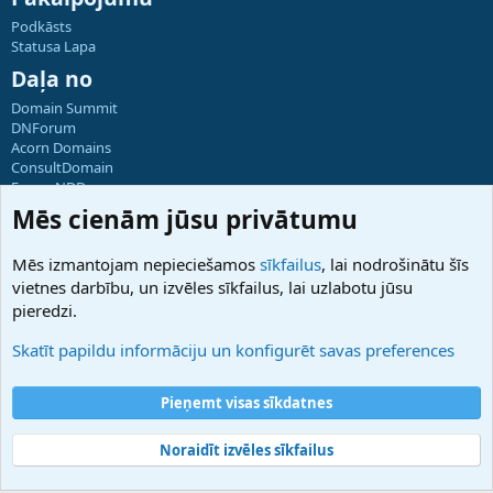
Podkāsts
Statusa Lapa
Daļa no
Domain Summit
DNForum
Acorn Domains
ConsultDomain
ForumNDD
Domainforum.ro
Mēs cienām jūsu privātumu
27.be
NamesLot
Mēs izmantojam nepieciešamos
sīkfailus
, lai nodrošinātu šīs
Hostmaria
vietnes darbību, un izvēles sīkfailus, lai uzlabotu jūsu
Atbalsts
pieredzi.
Sazinieties ar mums
Palīdzība
Skatīt papildu informāciju un konfigurēt savas preferences
Noteikumi un nosacījumi
Privātuma politika
Pieņemt visas sīkdatnes
Noraidīt izvēles sīkfailus
®
Community platform by XenForo
© 2010-2025 XenForo Ltd.