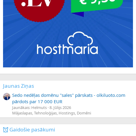
Jaunas Ziņas
Sedo nedēļas domēnu "sales" pārskats - olkiluoto.com
pārdots par 17 000 EUR
Jaunākais: Helmuts
8. Jūlijs 2026
Mājaslapas, Tehnoloģijas, Hostings, Domēni
Gaidošie pasākumi