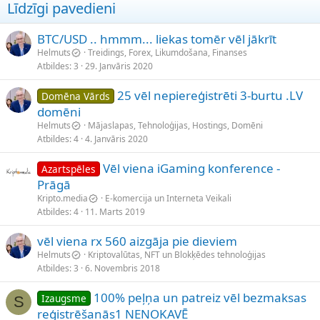
Līdzīgi pavedieni
BTC/USD .. hmmm... liekas tomēr vēl jākrīt
Helmuts
Treidings, Forex, Likumdošana, Finanses
Atbildes
3
29. Janvāris 2020
25 vēl nepiereģistrēti 3-burtu .LV
Domēna Vārds
domēni
Helmuts
Mājaslapas, Tehnoloģijas, Hostings, Domēni
Atbildes
4
4. Janvāris 2020
Vēl viena iGaming konference -
Azartspēles
Prāgā
Kripto.media
E-komercija un Interneta Veikali
Atbildes
4
11. Marts 2019
vēl viena rx 560 aizgāja pie dieviem
Helmuts
Kriptovalūtas, NFT un Blokķēdes tehnoloģijas
Atbildes
3
6. Novembris 2018
100% peļņa un patreiz vēl bezmaksas
Izaugsme
S
reģistrēšanās1 NENOKAVĒ