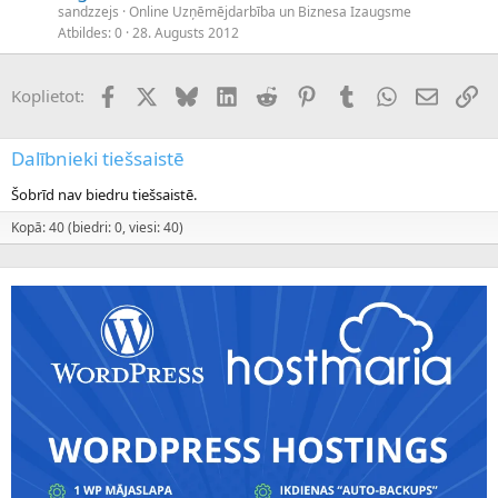
sandzzejs
Online Uzņēmējdarbība un Biznesa Izaugsme
Atbildes
0
28. Augusts 2012
Facebook
X (Twitter)
Bluesky
LinkedIn
Reddit
Pinterest
Tumblr
WhatsApp
E-pasts
Sai
Koplietot:
Dalībnieki tiešsaistē
Šobrīd nav biedru tiešsaistē.
Kopā: 40 (biedri: 0, viesi: 40)