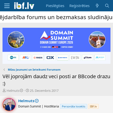
Pieslēgties
Reģistrēties
arbība forums un bezmaksas sludinājumu dēl
Mūsu Jaunumi un Ieteikumi Forumam
Vēl joprojām daudz veci posti ar BBcode drazu
:)
P
S
Helmuts
25. Decembris 2017
a
ā
v
k
Helmuts
e
u
Domain Summit | HostMaria
Personāla loceklis
IBF.lv
d
m
i
a