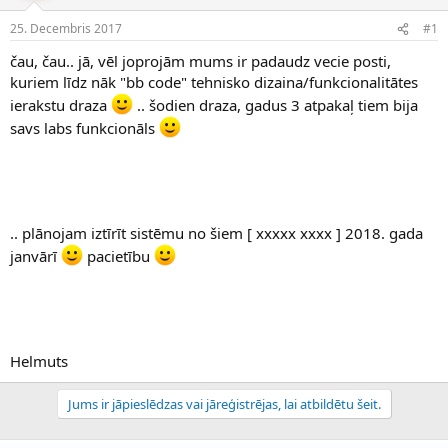
e
d
25. Decembris 2017
#1
n
a
a
t
čau, čau.. jā, vēl joprojām mums ir padaudz vecie posti,
u
u
kuriem līdz nāk "bb code" tehnisko dizaina/funkcionalitātes
z
m
ierakstu draza
.. šodien draza, gadus 3 atpakaļ tiem bija
s
s
ā
savs labs funkcionāls
c
ē
j
s
.. plānojam iztīrīt sistēmu no šiem [ xxxxx xxxx ] 2018. gada
janvārī
pacietību
Helmuts
Jums ir jāpieslēdzas vai jāreģistrējas, lai atbildētu šeit.