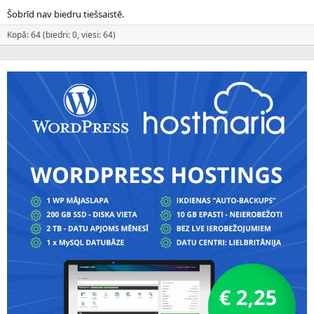
Šobrīd nav biedru tiešsaistē.
Kopā: 64 (biedri: 0, viesi: 64)