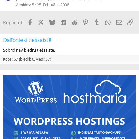
Atbildes
5
25. Februāris 2008
Facebook
X (Twitter)
Bluesky
LinkedIn
Reddit
Pinterest
Tumblr
WhatsApp
E-pasts
Sai
Koplietot:
Dalībnieki tiešsaistē
Šobrīd nav biedru tiešsaistē.
Kopā: 67 (biedri: 0, viesi: 67)