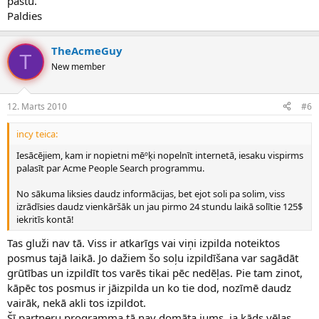
pastu.
Paldies
TheAcmeGuy
T
New member
12. Marts 2010
#6
incy teica:
Iesācējiem, kam ir nopietni mēºķi nopelnīt internetā, iesaku vispirms
palasīt par Acme People Search programmu.
No sākuma liksies daudz informācijas, bet ejot soli pa solim, viss
izrādīsies daudz vienkāršāk un jau pirmo 24 stundu laikā solītie 125$
iekritīs kontā!
Tas gluži nav tā. Viss ir atkarīgs vai viņi izpilda noteiktos
posmus tajā laikā. Jo dažiem šo soļu izpildīšana var sagādāt
grūtības un izpildīt tos varēs tikai pēc nedēļas. Pie tam zinot,
kāpēc tos posmus ir jāizpilda un ko tie dod, nozīmē daudz
vairāk, nekā akli tos izpildot.
Šī partneru programma tā nav domāta jums, ja kāds vēlas