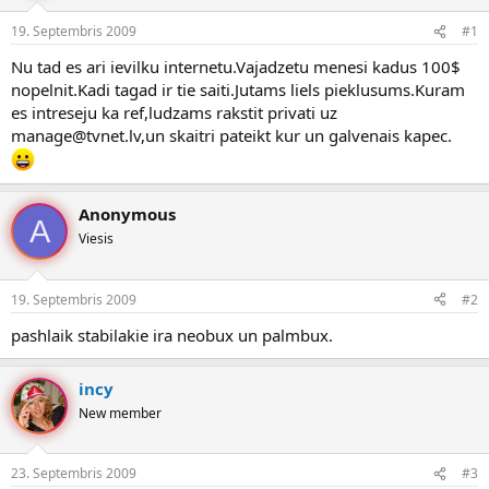
e
d
19. Septembris 2009
#1
n
a
a
t
Nu tad es ari ievilku internetu.Vajadzetu menesi kadus 100$
u
u
nopelnit.Kadi tagad ir tie saiti.Jutams liels pieklusums.Kuram
z
m
es intreseju ka ref,ludzams rakstit privati uz
s
s
manage@tvnet.lv,un skaitri pateikt kur un galvenais kapec.
ā
c
ē
j
Anonymous
s
A
Viesis
19. Septembris 2009
#2
pashlaik stabilakie ira neobux un palmbux.
incy
New member
23. Septembris 2009
#3