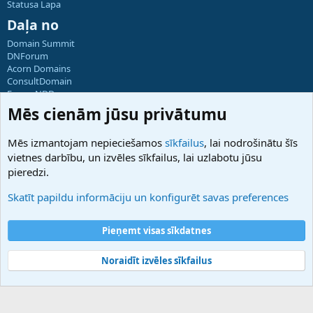
Statusa Lapa
Daļa no
Domain Summit
DNForum
Acorn Domains
ConsultDomain
ForumNDD
Domainforum.ro
Mēs cienām jūsu privātumu
27.be
NamesLot
Mēs izmantojam nepieciešamos
sīkfailus
, lai nodrošinātu šīs
Hostmaria
vietnes darbību, un izvēles sīkfailus, lai uzlabotu jūsu
Atbalsts
pieredzi.
Sazinieties ar mums
Palīdzība
Skatīt papildu informāciju un konfigurēt savas preferences
Noteikumi un nosacījumi
Privātuma politika
Pieņemt visas sīkdatnes
Noraidīt izvēles sīkfailus
®
Community platform by XenForo
© 2010-2025 XenForo Ltd.