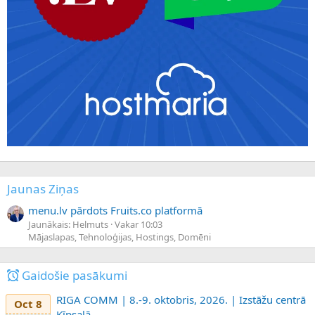
Jaunas Ziņas
menu.lv pārdots Fruits.co platformā
Jaunākais: Helmuts
Vakar 10:03
Mājaslapas, Tehnoloģijas, Hostings, Domēni
Gaidošie pasākumi
RIGA COMM | 8.-9. oktobris, 2026. | Izstāžu centrā
Oct 8
Ķīpsalā