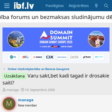
Pieslēgties
Reģistrēties
orums un bezmaksas sludinājumu dēlis – dal
Online Uzņēmējdarbība un Biznesa Izaugsme
Varu sakt,bet kadi tagad ir drosakie
Uzsākšana
saiti?
P
S
manage
19. Septembris 2009
a
ā
v
k
manage
M
e
u
New member
d
m
i
a