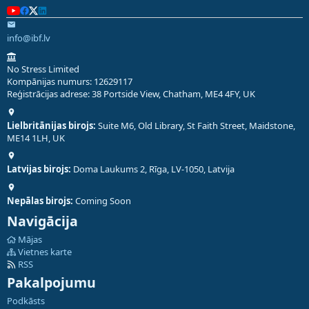
info@ibf.lv
No Stress Limited
Kompānijas numurs: 12629117
Reģistrācijas adrese: 38 Portside View, Chatham, ME4 4FY, UK
Lielbritānijas birojs:
Suite M6, Old Library, St Faith Street, Maidstone,
ME14 1LH, UK
Latvijas birojs:
Doma Laukums 2, Rīga, LV-1050, Latvija
Nepālas birojs:
Coming Soon
Navigācija
Mājas
Vietnes karte
RSS
Pakalpojumu
Podkāsts