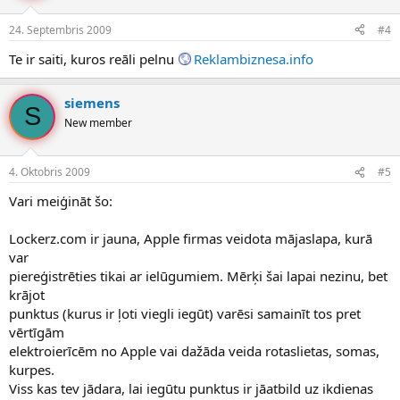
24. Septembris 2009
#4
Te ir saiti, kuros reāli pelnu
Reklambiznesa.info
siemens
S
New member
4. Oktobris 2009
#5
Vari meiģināt šo:
Lockerz.com ir jauna, Apple firmas veidota mājaslapa, kurā
var
piereģistrēties tikai ar ielūgumiem. Mērķi šai lapai nezinu, bet
krājot
punktus (kurus ir ļoti viegli iegūt) varēsi samainīt tos pret
vērtīgām
elektroierīcēm no Apple vai dažāda veida rotaslietas, somas,
kurpes.
Viss kas tev jādara, lai iegūtu punktus ir jāatbild uz ikdienas