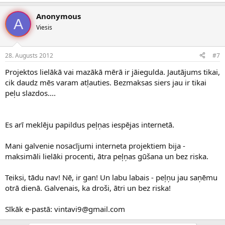
Anonymous
A
Viesis
28. Augusts 2012
#7
Projektos lielākā vai mazākā mērā ir jāiegulda. Jautājums tikai,
cik daudz mēs varam atļauties. Bezmaksas siers jau ir tikai
peļu slazdos....
Es arī meklēju papildus peļņas iespējas internetā.
Mani galvenie nosacījumi interneta projektiem bija -
maksimāli lielāki procenti, ātra peļņas gūšana un bez riska.
Teiksi, tādu nav! Nē, ir gan! Un labu labais - peļņu jau saņēmu
otrā dienā. Galvenais, ka droši, ātri un bez riska!
Sīkāk e-pastā: vintavi9@gmail.com