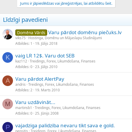
Jums ir jāpieslēdzas vai jāreģistrējas, lai atbildētu šeit.
Līdzīgi pavedieni
Varu pārdot domēnu piečuks.lv
Domēna Vārds
viks75
Hostinga, Domēnu un Mājaslapu Sludinājumi
Atbildes
1
19. Jūlijs 2018
vaig LR 12$. Varu dot SEB
K
kaz112
Treidings, Forex, Likumdošana, Finanses
Atbildes
0
23. Jūlijs 2010
Varu pārdot AlertPay
A
andris
Treidings, Forex, Likumdošana, Finanses
Atbildes
2
19. Marts 2010
Varu uzdāvināt...
M
martinsb1
Treidings, Forex, Likumdošana, Finanses
Atbildes
0
25. Jūnijs 2008
vajadziga palidziba nevaru tikt sava e gold.
P
pepsitis
Treidings, Forex, Likumdošana, Finanses