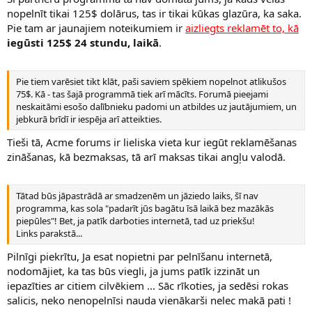
nopelnīt tikai 125$ dolārus, tas ir tikai kūkas glazūra, ka saka.
Pie tam ar jaunajiem noteikumiem ir
aizliegts reklamēt to, kā
iegūsti 125$ 24 stundu, laikā
.
Pie tiem varēsiet tikt klāt, paši saviem spēkiem nopelnot atlikušos
75$. Kā - tas šajā programmā tiek arī mācīts. Forumā pieejami
neskaitāmi esošo dalībnieku padomi un atbildes uz jautājumiem, un
jebkurā brīdī ir iespēja arī atteikties.
Tieši tā, Acme forums ir lieliska vieta kur iegūt reklamēšanas
zināšanas, kā bezmaksas, tā arī maksas tikai angļu valodā.
Tātad būs jāpastrādā ar smadzenēm un jāziedo laiks, šī nav
programma, kas sola "padarīt jūs bagātu īsā laikā bez mazākās
piepūles"! Bet, ja patīk darboties internetā, tad uz priekšu!
Links parakstā...
Pilnīgi piekrītu, Ja esat nopietni par pelnīšanu internetā,
nodomājiet, ka tas būs viegli, ja jums patīk izzināt un
iepazīties ar citiem cilvēkiem ... Sāc rīkoties, ja sedēsi rokas
salicis, neko nenopelnīsi nauda vienākarši nelec makā pati !