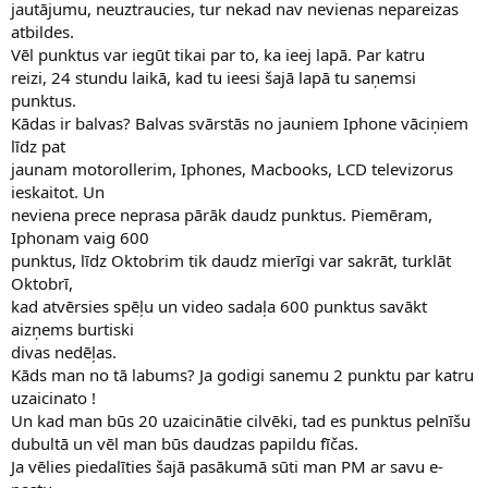
jautājumu, neuztraucies, tur nekad nav nevienas nepareizas
atbildes.
Vēl punktus var iegūt tikai par to, ka ieej lapā. Par katru
reizi, 24 stundu laikā, kad tu ieesi šajā lapā tu saņemsi
punktus.
Kādas ir balvas? Balvas svārstās no jauniem Iphone vāciņiem
līdz pat
jaunam motorollerim, Iphones, Macbooks, LCD televizorus
ieskaitot. Un
neviena prece neprasa pārāk daudz punktus. Piemēram,
Iphonam vaig 600
punktus, līdz Oktobrim tik daudz mierīgi var sakrāt, turklāt
Oktobrī,
kad atvērsies spēļu un video sadaļa 600 punktus savākt
aizņems burtiski
divas nedēļas.
Kāds man no tā labums? Ja godigi sanemu 2 punktu par katru
uzaicinato !
Un kad man būs 20 uzaicinātie cilvēki, tad es punktus pelnīšu
dubultā un vēl man būs daudzas papildu fīčas.
Ja vēlies piedalīties šajā pasākumā sūti man PM ar savu e-