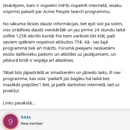
Iesācējiem, kam ir nopietni mēºķi nopelnīt internetā, iesaku
vispirms palasīt par Acme People Search programmu.
No sākuma liksies daudz informācijas, bet ejot soli pa solim,
viss izrādīsies daudz vienkāršāk un jau pirmo 24 stundu laikā
solītie 125$ iekritīs kontā! Pie tiem varēsiet tikt klāt, paši
saviem spēkiem nopelnot atlikušos 75$. Kā - tas šajā
programmā tiek arī mācīts. Forumā pieejami neskaitāmi
esošo dalībnieku padomi un atbildes uz jautājumiem, un
jebkurā brīdī ir iespēja arī atteikties.
Tātad būs jāpastrādā ar smadzenēm un jāziedo laiks, šī nav
programma, kas sola "padarīt jūs bagātu īsā laikā bez
mazākās piepūles"! Bet, ja patīk darboties internetā, tad uz
priekšu!
Links parakstā...
944s
9
New member