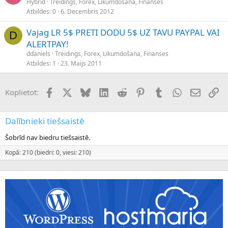
Hybrid
Treidings, Forex, Likumdošana, Finanses
Atbildes
0
6. Decembris 2012
Vajag LR 5$ PRETI DODU 5$ UZ TAVU PAYPAL VAI
D
ALERTPAY!
ddaniels
Treidings, Forex, Likumdošana, Finanses
Atbildes
1
23. Maijs 2011
Facebook
X (Twitter)
Bluesky
LinkedIn
Reddit
Pinterest
Tumblr
WhatsApp
E-pasts
Sai
Koplietot:
Dalībnieki tiešsaistē
Šobrīd nav biedru tiešsaistē.
Kopā: 210 (biedri: 0, viesi: 210)