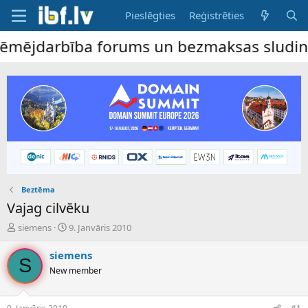
Pieslēgties
Reģistrēties
ējdarbība forums un bezmaksas sludinājumu
Beztēma
Vajag cilvēku
P
S
siemens
9. Janvāris 2010
a
ā
v
k
siemens
S
e
u
New member
d
m
i
a
e
d