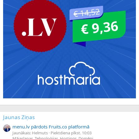
Jaunas Ziņas
menu.lv pārdots Fruits.co platformā
Jaunākais: Helmuts
Piektdiena plkst. 10:03
Mājaslapas, Tehnoloģijas, Hostings, Domēni