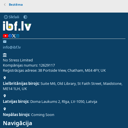
Beztēma
Sīkfaili
info@ibf.lv
No Stress Limited
Kompānijas numurs: 12629117
Reģistrācijas adrese: 38 Portside View, Chatham, ME4 4FY, UK
Lielbritānijas birojs:
Suite M6, Old Library, St Faith Street, Maidstone,
ME14 1LH, UK
Latvijas birojs:
Doma Laukums 2, Rīga, LV-1050, Latvija
Nepālas birojs:
Coming Soon
Navigācija