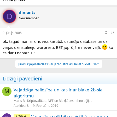
dimants
D
New member
9. Jūnijs 2008
#5
ok, tagad man ar dns viss kartibā. uztaisīju database un uz
vinjas uzinstaleeju worpresu, BET joprôjām never vaļā.
ko
es daru nepareizi?
Jums ir jāpieslēdzas vai jāreģistrējas, lai atbildētu šeit.
Līdzīgi pavedieni
Vajadzīga palīdzība un kas ir ar blake 2b-sia
M
algoritmu
Maris B
Kriptovalūtas, NFT un Blokķēdes tehnoloģijas
Atbildes
8
19. Februāris 2019
Vajadzīga palīdzība saistībā ar sqeeze
Affiliate