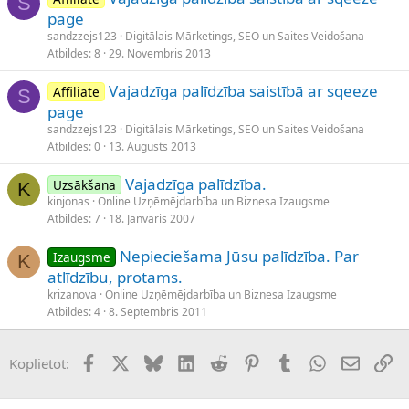
S
page
sandzzejs123
Digitālais Mārketings, SEO un Saites Veidošana
Atbildes
8
29. Novembris 2013
Vajadzīga palīdzība saistībā ar sqeeze
Affiliate
S
page
sandzzejs123
Digitālais Mārketings, SEO un Saites Veidošana
Atbildes
0
13. Augusts 2013
Vajadzīga palīdzība.
Uzsākšana
K
kinjonas
Online Uzņēmējdarbība un Biznesa Izaugsme
Atbildes
7
18. Janvāris 2007
Nepieciešama Jūsu palīdzība. Par
Izaugsme
K
atlīdzību, protams.
krizanova
Online Uzņēmējdarbība un Biznesa Izaugsme
Atbildes
4
8. Septembris 2011
Facebook
X (Twitter)
Bluesky
LinkedIn
Reddit
Pinterest
Tumblr
WhatsApp
E-pasts
Sai
Koplietot: