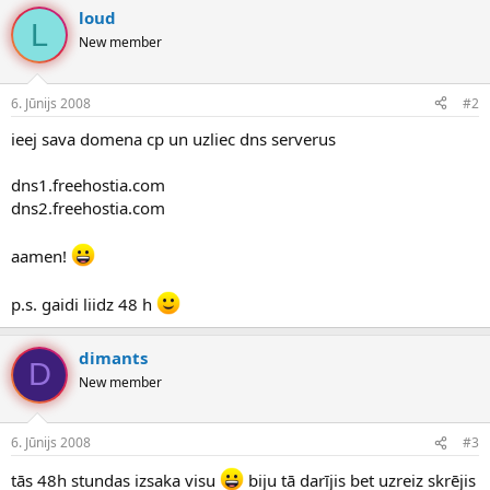
loud
L
New member
6. Jūnijs 2008
#2
ieej sava domena cp un uzliec dns serverus
dns1.freehostia.com
dns2.freehostia.com
aamen!
p.s. gaidi liidz 48 h
dimants
D
New member
6. Jūnijs 2008
#3
tās 48h stundas izsaka visu
biju tā darījis bet uzreiz skrējis