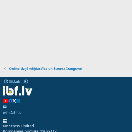
Online Uzņēmējdarbība un Biznesa Izaugsme
Sīkfaili
info@ibf.lv
No Stress Limited
Kompānijas numurs: 12629117