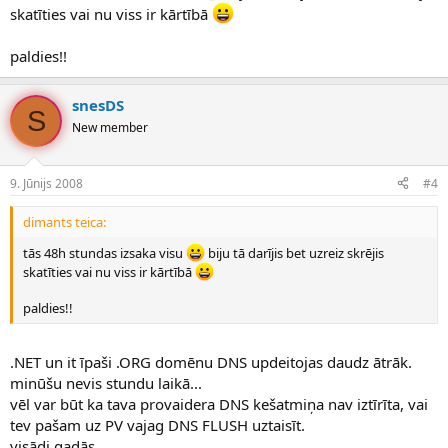
skatīties vai nu viss ir kārtībā
paldies!!
snesDS
S
New member
9. Jūnijs 2008
#4
dimants teica:
tās 48h stundas izsaka visu
biju tā darījis bet uzreiz skrējis
skatīties vai nu viss ir kārtībā
paldies!!
.NET un it īpaši .ORG domēnu DNS updeitojas daudz ātrāk.
minūšu nevis stundu laikā...
vēl var būt ka tava provaidera DNS kešatmiņa nav iztīrīta, vai
tev pašam uz PV vajag DNS FLUSH uztaisīt.
visādi gadās