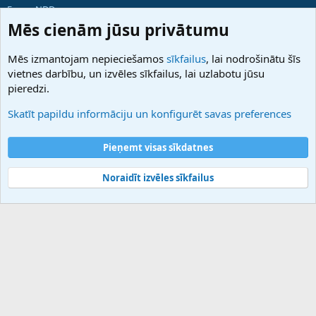
ForumNDD
Domainforum.ro
Mēs cienām jūsu privātumu
27.be
NamesLot
Mēs izmantojam nepieciešamos
sīkfailus
, lai nodrošinātu šīs
Hostmaria
vietnes darbību, un izvēles sīkfailus, lai uzlabotu jūsu
Atbalsts
pieredzi.
Sazinieties ar mums
Palīdzība
Skatīt papildu informāciju un konfigurēt savas preferences
Noteikumi un nosacījumi
Privātuma politika
Pieņemt visas sīkdatnes
Noraidīt izvēles sīkfailus
®
Community platform by XenForo
© 2010-2025 XenForo Ltd.