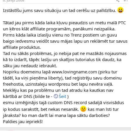
6. Jūnijs 2008
#1
n
a
a
t
Izstāstīšu jums savu situāciju un tad cerēšu uz palīdzību.
u
u
z
m
Tātad jau pirms kāda laika kļuvu pieaudzis un metu malā PTC
s
s
un ķēros klāt affiliate programām, panākumi neizpalika.
ā
c
Pirms kāda laika izlasīju vienu no Trenz postiem un guvu
ē
baigo iedvesmu veidôt savu mājas lapu un reklāmēt tur savus
j
affiliate produktus.
s
Tad nu sākās problēmas, jo nebija pat ne mazākās nojausmas
kā to izdarīt, tāpēc lasīju un skatījos tutorialus tik daudz, ka
sāku jau nedaudz iebraukt.
Nopirku doemeinu lapā www.lovingname.com (pirku tur
tādēl, ka viņi pieņēma liberty), tad reģistrēju savu domeinu
freehostia, uzinstaleju wordpresu bet lapu nevēra vaļā.
Meklēju kas pa problēmu un tad atradu ka kautkas nav
kārtībā ar DNS (bilde te -
Šeit
)
esmu izmēģinājis tajā custom DNS record sadaljā visvisādus
ip kodus sarakstīt, bet nekas nesanāk.
kas man īsti tur
jāraksta? ko man darīt lai mana lapa sāktu darboties?
Paldies jau iepriekš!