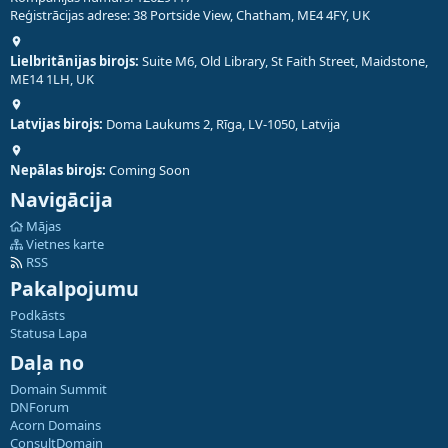
Reģistrācijas adrese: 38 Portside View, Chatham, ME4 4FY, UK
Lielbritānijas birojs:
Suite M6, Old Library, St Faith Street, Maidstone,
ME14 1LH, UK
Latvijas birojs:
Doma Laukums 2, Rīga, LV-1050, Latvija
Nepālas birojs:
Coming Soon
Navigācija
Mājas
Vietnes karte
RSS
Pakalpojumu
Podkāsts
Statusa Lapa
Daļa no
Domain Summit
DNForum
Acorn Domains
ConsultDomain