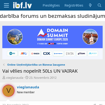
Pieslēgties
Reģistrēties
ība forums un bezmaksas sludinājumu dēlis
Online Uzņēmējdarbība un Biznesa Izaugsme
Vai vēlies nopelnīt 50Ls UN VAIRAK
P
S
vieglanauda
23. Novembris 2012
a
ā
v
k
vieglanauda
V
e
u
New member
d
m
i
a
e
d