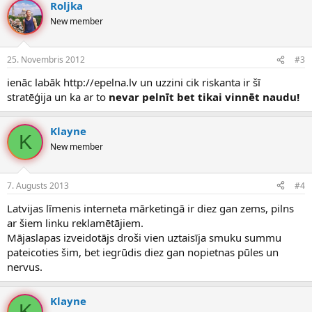
Roljka
New member
25. Novembris 2012
#3
ienāc labāk http://epelna.lv un uzzini cik riskanta ir šī
stratēģija un ka ar to
nevar pelnīt bet tikai vinnēt naudu!
Klayne
K
New member
7. Augusts 2013
#4
Latvijas līmenis interneta mārketingā ir diez gan zems, pilns
ar šiem linku reklamētājiem.
Mājaslapas izveidotājs droši vien uztaisīja smuku summu
pateicoties šim, bet iegrūdis diez gan nopietnas pūles un
nervus.
Klayne
K