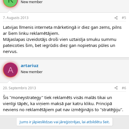
New member
7. Augusts 2013
#5
Latvijas līmenis interneta mārketingā ir diez gan zems, pilns
ar šiem linku reklamētājiem.
Mājaslapas izveidotājs droši vien uztaisīja smuku summu
pateicoties šim, bet iegrūdis diez gan nopietnas pūles un
nervus.
artariuz
A
New member
20. Septembris 2013
#6
Šis ''moneystrategy'' tiek reklamēts visās malās tikai un
vienīgi tāpēc, ka viņiem maksā par katru kliku. Principā
neviens no reklamētājiem pat nav izmēģinājis to ''stratēģiju''.
Jums ir jāpieslēdzas vai jāreģistrējas, lai atbildētu šeit.