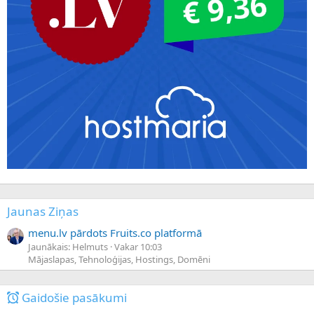
Jaunas Ziņas
menu.lv pārdots Fruits.co platformā
Jaunākais: Helmuts
Vakar 10:03
Mājaslapas, Tehnoloģijas, Hostings, Domēni
Gaidošie pasākumi