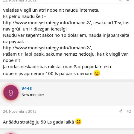
23. Novembris 2012
#1
n
a
a
t
Vēlaties viegli un ātri nopelnīt naudu internetā.
u
u
Es pelnu naudu šeit -
z
m
http://www.moneystrategy.info/tumanis2/, iesaku arī Tev, tas
s
s
nav grūti un ir diezgan ienesīgi
ā
c
Naudu var saņemt sākot no 10 dolāriem, nauda ir jāpārskaita
ē
uz paypal.
j
http://www.moneystrategy.info/tumanis2/,
s
Pašam tīri labi patīk, sākumā nemaz neticēju, ka tik viegli var
nopelnīt
Ja rodas neskaidribas rakstat man.Pac pagaidam esu
nopelnijis apmeram 100 ls pa paris dienam
944s
9
New member
24. Novembris 2012
#2
Ar šādu stratēģiju 50 Ls gada laikā