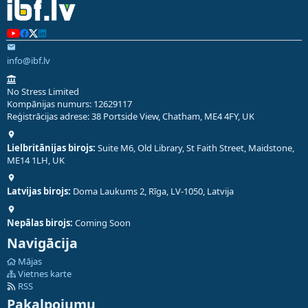
info@ibf.lv
No Stress Limited
Kompānijas numurs: 12629117
Reģistrācijas adrese: 38 Portside View, Chatham, ME4 4FY, UK
Lielbritānijas birojs:
Suite M6, Old Library, St Faith Street, Maidstone,
ME14 1LH, UK
Latvijas birojs:
Doma Laukums 2, Rīga, LV-1050, Latvija
Nepālas birojs:
Coming Soon
Navigācija
Mājas
Vietnes karte
RSS
Pakalpojumu