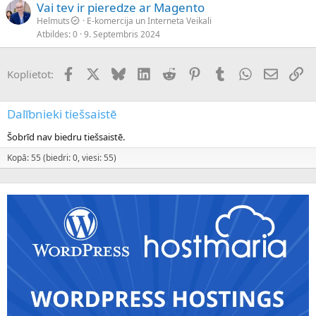
Vai tev ir pieredze ar Magento
Helmuts
E-komercija un Interneta Veikali
Atbildes
0
9. Septembris 2024
Facebook
X (Twitter)
Bluesky
LinkedIn
Reddit
Pinterest
Tumblr
WhatsApp
E-pasts
Sai
Koplietot:
Dalībnieki tiešsaistē
Šobrīd nav biedru tiešsaistē.
Kopā: 55 (biedri: 0, viesi: 55)