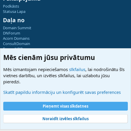
Podkāsts
Statusa Lapa
Daļa no
Domain Summit
DNForum
Acorn Domains
ConsultDomain
ForumNDD
Domainforum.ro
Mēs cienām jūsu privātumu
27.be
NamesLot
Mēs izmantojam nepieciešamos
sīkfailus
, lai nodrošinātu šīs
Hostmaria
vietnes darbību, un izvēles sīkfailus, lai uzlabotu jūsu
Atbalsts
pieredzi.
Sazinieties ar mums
Palīdzība
Skatīt papildu informāciju un konfigurēt savas preferences
Noteikumi un nosacījumi
Privātuma politika
Pieņemt visas sīkdatnes
Noraidīt izvēles sīkfailus
®
Community platform by XenForo
© 2010-2025 XenForo Ltd.