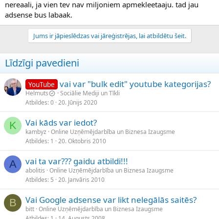
nereaali, ja vien tev nav miljoniem apmekleetaaju. tad jau
adsense bus labaak.
Jums ir jāpieslēdzas vai jāreģistrējas, lai atbildētu šeit.
Līdzīgi pavedieni
vai var "bulk edit" youtube kategorijas?
YouTube
Helmuts
Sociālie Mediji un Tīkli
Atbildes
0
20. Jūnijs 2020
Vai kāds var iedot?
K
kambyz
Online Uzņēmējdarbība un Biznesa Izaugsme
Atbildes
1
20. Oktobris 2010
vai ta var??? gaidu atbildi!!!
A
abolitis
Online Uzņēmējdarbība un Biznesa Izaugsme
Atbildes
5
20. Janvāris 2010
Vai Google adsense var likt nelegālās saitēs?
B
bitt
Online Uzņēmējdarbība un Biznesa Izaugsme
Atbildes
1
14. Augusts 2008