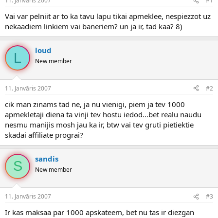
11. Janvāris 2007
#1
n
a
a
t
Vai var pelniit ar to ka tavu lapu tikai apmeklee, nespiezzot uz
u
u
nekaadiem linkiem vai baneriem? un ja ir, tad kaa? 8)
z
m
s
s
ā
loud
L
c
New member
ē
j
s
11. Janvāris 2007
#2
cik man zinams tad ne, ja nu vienigi, piem ja tev 1000
apmekletaji diena ta vinji tev hostu iedod...bet realu naudu
nesmu manijis mosh jau ka ir, btw vai tev gruti pietiektie
skadai affiliate prograi?
sandis
S
New member
11. Janvāris 2007
#3
Ir kas maksaa par 1000 apskateem, bet nu tas ir diezgan