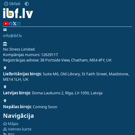
Sīkfaili
info@ibf.lv
No Stress Limited
Kompānijas numurs: 12629117
Reģistrācijas adrese: 38 Portside View, Chatham, ME4 4FY, UK
Lielbritānijas birojs:
Suite M6, Old Library, St Faith Street, Maidstone,
ME14 1LH, UK
Latvijas birojs:
Doma Laukums 2, Rīga, LV-1050, Latvija
Nepālas birojs:
Coming Soon
Navigācija
Mājas
Vietnes karte
RSS