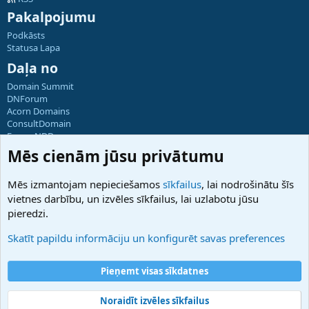
Pakalpojumu
Podkāsts
Statusa Lapa
Daļa no
Domain Summit
DNForum
Acorn Domains
ConsultDomain
ForumNDD
Domainforum.ro
Mēs cienām jūsu privātumu
27.be
NamesLot
Mēs izmantojam nepieciešamos
sīkfailus
, lai nodrošinātu šīs
Hostmaria
vietnes darbību, un izvēles sīkfailus, lai uzlabotu jūsu
Atbalsts
pieredzi.
Sazinieties ar mums
Palīdzība
Skatīt papildu informāciju un konfigurēt savas preferences
Noteikumi un nosacījumi
Privātuma politika
Pieņemt visas sīkdatnes
Noraidīt izvēles sīkfailus