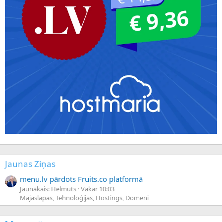
Jaunas Ziņas
menu.lv pārdots Fruits.co platformā
Jaunākais: Helmuts
Vakar 10:03
Mājaslapas, Tehnoloģijas, Hostings, Domēni