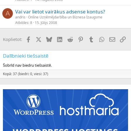
Vai var lietot vairākus adsense kontus?
A
andris
Online Uzņēmējdarbība un Biznesa Izaugsme
Atbildes
8
15. Jūlijs 2008
Facebook
X (Twitter)
Bluesky
LinkedIn
Reddit
Pinterest
Tumblr
WhatsApp
E-pasts
Sai
Koplietot:
Dalībnieki tiešsaistē
Šobrīd nav biedru tiešsaistē.
Kopā: 37 (biedri: 0, viesi: 37)