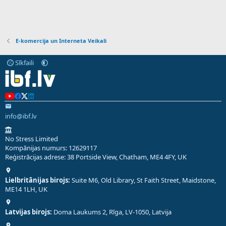
E-komercija un Interneta Veikali
Sīkfaili
info@ibf.lv
No Stress Limited
Kompānijas numurs: 12629117
Reģistrācijas adrese: 38 Portside View, Chatham, ME4 4FY, UK
Lielbritānijas birojs:
Suite M6, Old Library, St Faith Street, Maidstone,
ME14 1LH, UK
Latvijas birojs:
Doma Laukums 2, Rīga, LV-1050, Latvija