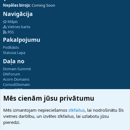
Nepālas birojs:
Coming Soon
Navigācija
Mājas
Vietnes karte
RSS
Pakalpojumu
Podkāsts
Statusa Lapa
Daļa no
Domain Summit
DNForum
Acorn Domains
ConsultDomain
ForumNDD
Domainforum.ro
Mēs cienām jūsu privātumu
27.be
NamesLot
Mēs izmantojam nepieciešamos
sīkfailus
, lai nodrošinātu šīs
Hostmaria
vietnes darbību, un izvēles sīkfailus, lai uzlabotu jūsu
Atbalsts
pieredzi.
Sazinieties ar mums