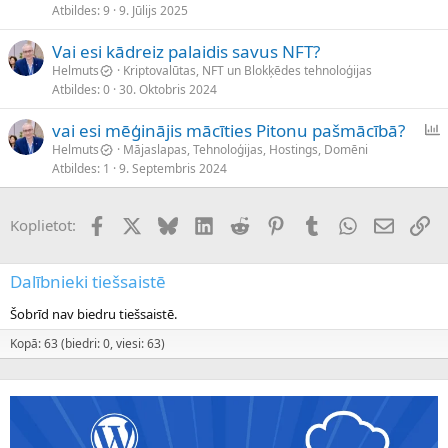
Atbildes
9
9. Jūlijs 2025
Vai esi kādreiz palaidis savus NFT?
Helmuts
Kriptovalūtas, NFT un Blokķēdes tehnoloģijas
Atbildes
0
30. Oktobris 2024
vai esi mēģinājis mācīties Pitonu pašmācībā?
p
Helmuts
Mājaslapas, Tehnoloģijas, Hostings, Domēni
Atbildes
1
9. Septembris 2024
t
a
u
Facebook
X (Twitter)
Bluesky
LinkedIn
Reddit
Pinterest
Tumblr
WhatsApp
E-pasts
Sai
Koplietot:
j
a
Dalībnieki tiešsaistē
Šobrīd nav biedru tiešsaistē.
Kopā: 63 (biedri: 0, viesi: 63)