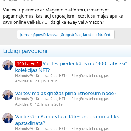
9. Septembris 2024
#1
n
a
a
t
Vai tev ir pieredze ar Magento platformu, izmantojot
u
u
pagarinājumus, kas ļauj tirgotājiem lietot jūsu mājaslapu kā
z
m
savu online veikalu? .. līdzīgi kā eBay vai Amazon?
s
s
ā
c
Jums ir jāpieslēdzas vai jāreģistrējas, lai atbildētu šeit.
ē
j
Līdzīgi pavedieni
s
Vai Tev pieder kāds no "300 Latvieši"
300 Latvieši
kolekcijas NFT?
Helmuts
Kriptovalūtas, NFT un Blokķēdes tehnoloģijas
Atbildes
8
20. Jūnijs 2025
Vai tev mājās griežas pilna Ethereum node?
Helmuts
Kriptovalūtas, NFT un Blokķēdes tehnoloģijas
Atbildes
0
12. Janvāris 2019
Vai tiešām Planies lojalitātes programma tiks
apstādināta?
Helmuts
Kriptovalūtas, NFT un Blokķēdes tehnoloģijas