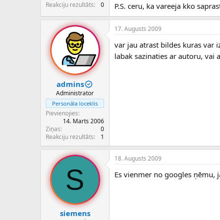
c
Reakciju rezultāts
0
P.S. ceru, ka vareeja kko saprast
ē
j
17. Augusts 2009
s
var jau atrast bildes kuras var i
labak sazinaties ar autoru, vai
admins
Administrator
Personāla loceklis
Pievienojies
14. Marts 2006
Ziņas
0
Reakciju rezultāts
1
18. Augusts 2009
S
Es vienmer no googles ņēmu, j
siemens