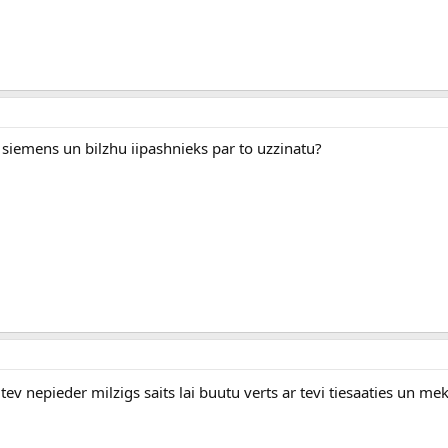
a siemens un bilzhu iipashnieks par to uzzinatu?
tev nepieder milzigs saits lai buutu verts ar tevi tiesaaties un me