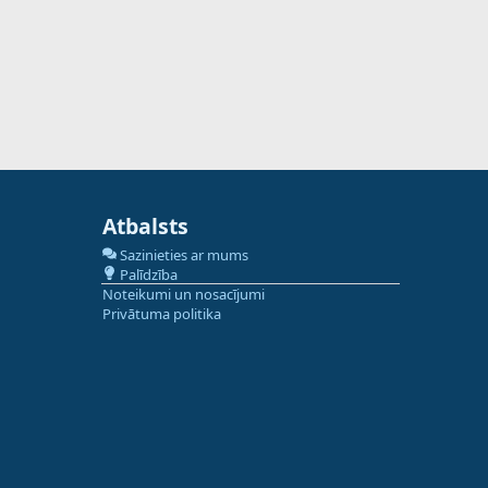
Atbalsts
Sazinieties ar mums
Palīdzība
Noteikumi un nosacījumi
Privātuma politika