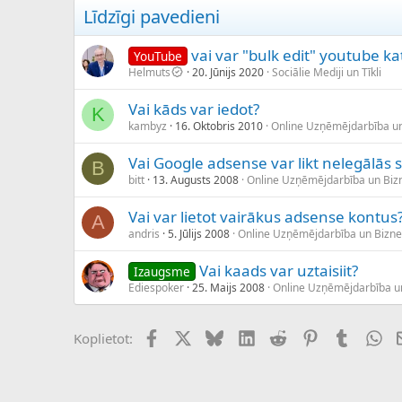
Līdzīgi pavedieni
vai var "bulk edit" youtube ka
YouTube
Helmuts
20. Jūnijs 2020
Sociālie Mediji un Tīkli
Vai kāds var iedot?
K
kambyz
16. Oktobris 2010
Online Uzņēmējdarbība u
Vai Google adsense var likt nelegālās s
B
bitt
13. Augusts 2008
Online Uzņēmējdarbība un Bi
Vai var lietot vairākus adsense kontus
A
andris
5. Jūlijs 2008
Online Uzņēmējdarbība un Bizn
Vai kaads var uztaisiit?
Izaugsme
Ediespoker
25. Maijs 2008
Online Uzņēmējdarbība u
Facebook
X (Twitter)
Bluesky
LinkedIn
Reddit
Pinterest
Tumblr
Wh
Koplietot: