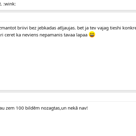
. :wink:
zmantot briivi bez jebkadas atljaujas. bet ja tev vajag tieshi konkre
 ari ceret ka neviens nepamanis tavaa lapaa
au zem 100 bildēm nozagtas,un nekā nav!