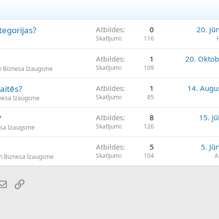
tegorijas?
Atbildes
0
20. Jū
Skatījumi
116
Atbildes
1
20. Oktob
Skatījumi
109
n Biznesa Izaugsme
aitēs?
Atbildes
1
14. Augu
Skatījumi
85
znesa Izaugsme
?
Atbildes
8
15. Jū
Skatījumi
126
esa Izaugsme
Atbildes
5
5. Jū
Skatījumi
104
A
n Biznesa Izaugsme
atsApp
E-pasts
Saiti