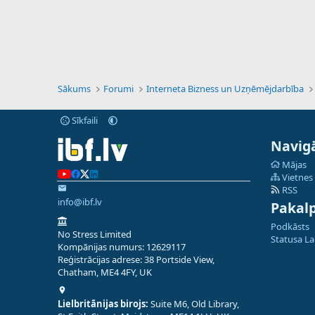
Sākums
Forumi
Interneta Bizness un Uzņēmējdarbība
Sīkfaili
Navigā
Mājas
Vietnes
RSS
info@ibf.lv
Pakal
Podkāsts
No Stress Limited
Statusa L
Kompānijas numurs: 12629117
Reģistrācijas adrese: 38 Portside View,
Chatham, ME4 4FY, UK
Lielbritānijas birojs:
Suite M6, Old Library,