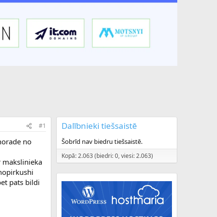
Dalībnieki tiešsaistē
#1
 norade no
Šobrīd nav biedru tiešsaistē.
Kopā: 2.063 (biedri: 0, viesi: 2.063)
ir makslinieka
 nopirkushi
et pats bildi