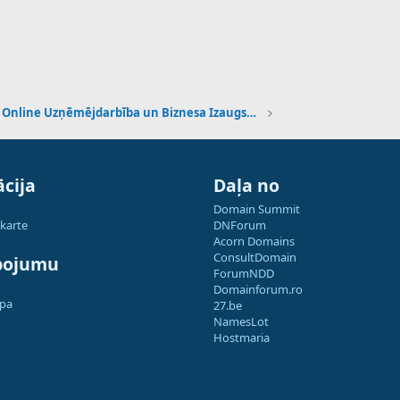
Online Uzņēmējdarbība un Biznesa Izaugsme
cija
Daļa no
Domain Summit
 karte
DNForum
Acorn Domains
ConsultDomain
pojumu
ForumNDD
Domainforum.ro
apa
27.be
NamesLot
Hostmaria