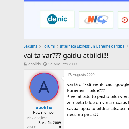
Sākums
Forumi
Interneta Bizness un Uzņēmējdarbība
vai ta var??? gaidu atbildi!!!
P
S
abolitis
17. Augusts 2009
a
ā
v
k
17. Augusts 2009
e
u
A
vai tā drīkst( vienk. caur goog
d
m
i
a
kurienes ir bilde???
e
d
+ vel atradu to pashu bildi vien
n
a
ziimeeta bilde un vinja maajas la
a
t
abolitis
savaa lapaa to bildi ar atsauci 
u
u
New member
neesmu pircis??
z
m
Pievienojies
s
s
2. Aprīlis 2009
ā
Ziņas
0