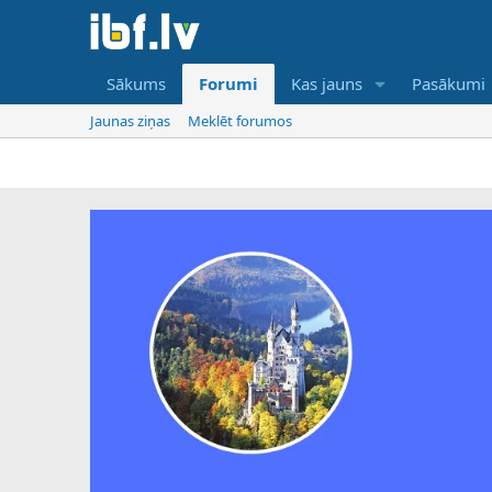
Sākums
Forumi
Kas jauns
Pasākumi
Jaunas ziņas
Meklēt forumos
IBF 