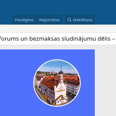
Pieslēgties
Reģistrēties
Meklēšana
bezmaksas sludinājumu dēlis – dalība ir be