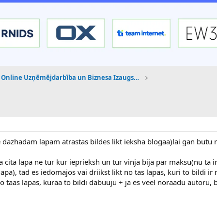
Online Uzņēmējdarbība un Biznesa Izaugsme
le dazhadam lapam atrastas bildes likt ieksha blogaa)lai gan butu
a cita lapa ne tur kur ieprieksh un tur vinja bija par maksu(nu ta 
pa), tad es iedomajos vai driikst likt no tas lapas, kuri to bildi ir
no taas lapas, kuraa to bildi dabuuju + ja es veel noraadu autoru, b