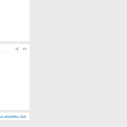
#6
ai atbildētu šeit.