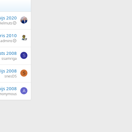
nijs 2020
Helmuts
ris 2010
admins
sts 2008
S
ssamriga
lijs 2008
S
snesDS
nijs 2008
A
nonymous