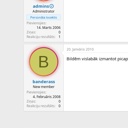
admins
Administrator
Personāla loceklis
Pievienojies
14. Marts 2006
Ziņas
0
Reakciju rezultāts
1
20. Janvāris 2010
B
Bildēm vislabāk izmantot pic
banderass
New member
Pievienojies
4. Februāris 2008
Ziņas
0
Reakciju rezultāts
0