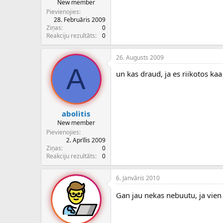
New member
Pievienojies
28. Februāris 2009
Ziņas
0
Reakciju rezultāts
0
26. Augusts 2009
A
un kas draud, ja es riikotos ka
abolitis
New member
Pievienojies
2. Aprīlis 2009
Ziņas
0
Reakciju rezultāts
0
6. Janvāris 2010
Gan jau nekas nebuutu, ja vien 