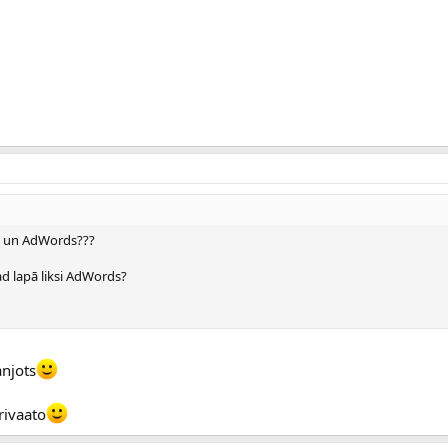
se un AdWords???
d lapā liksi AdWords?
anjots
privaato