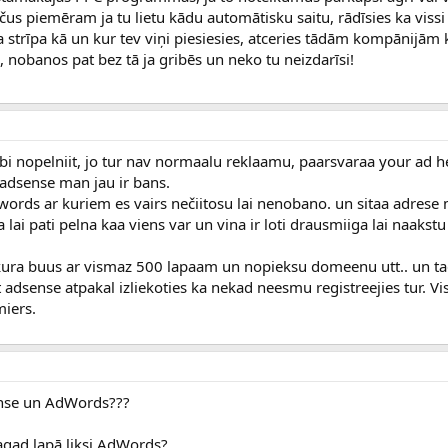
kščus piemēram ja tu lietu kādu automātisku saitu, rādīsies ka vissi
a strīpa kā un kur tev viņi piesiesies, atceries tādām kompānijām
, nobanos pat bez tā ja gribēs un neko tu neizdarīsi!
abi nopelniit, jo tur nav normaalu reklaamu, paarsvaraa your ad h
 adsense man jau ir bans.
ords ar kuriem es vairs nečiitosu lai nenobano. un sitaa adrese 
lai pati pelna kaa viens var un vina ir loti drausmiiga lai naakstu
kura buus ar vismaz 500 lapaam un nopieksu domeenu utt.. un tad
dsense atpakal izliekoties ka nekad neesmu registreejies tur. Vis
miers.
Sense un AdWords???
agad lapā liksi AdWords?