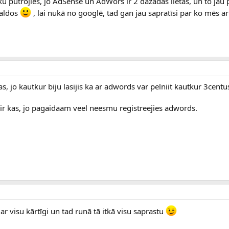
ku putrojies, jo AdSense un AdWors ir 2 dažādas lietas, un to jau 
maldos
, lai nukā no googlē, tad gan jau sapratīsi par ko mēs a
kas, jo kautkur biju lasijis ka ar adwords var pelniit kautkur 3centu
 ir kas, jo pagaidaam veel neesmu registreejies adwords.
es ar visu kārtīgi un tad runā tā itkā visu saprastu