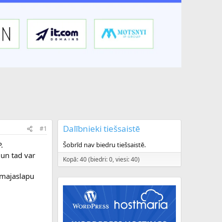
Dalībnieki tiešsaistē
#1
.
Šobrīd nav biedru tiešsaistē.
 un tad var
Kopā: 40 (biedri: 0, viesi: 40)
u majaslapu