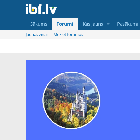
Sākums
Forumi
Kas jauns
Pasākumi
Jaunas ziņas
Meklēt forumos
IBF ir tika