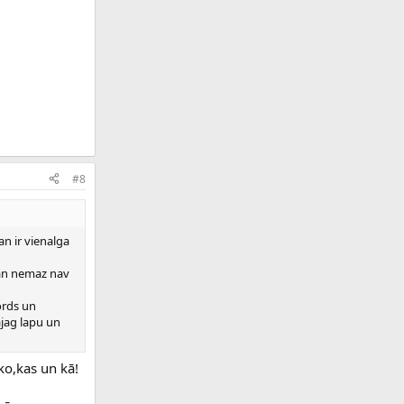
#8
an ir vienalga
man nemaz nav
ords un
ajag lapu un
ko,kas un kā!