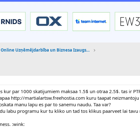
Online Uzņēmējdarbība un Biznesa Izaugsme
es kur par 1000 skatijumiem maksaa 1.5$ un otraa 2.5$. tas ir PTP
lapaa http://martialartsw.freehostia.com kuru taapat neizmantoju
 apskata manu lapu es par to sanemu naudu. Taa var?
adu labu programu kur tu kliko un tad tos klikus paarveet lai tav
zness. :wink: