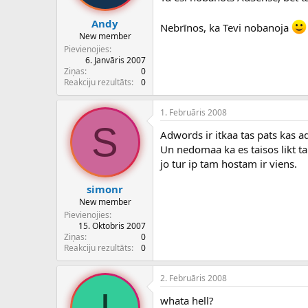
Andy
Nebrīnos, ka Tevi nobanoja
New member
Pievienojies
6. Janvāris 2007
Ziņas
0
Reakciju rezultāts
0
1. Februāris 2008
S
Adwords ir itkaa tas pats kas ads
Un nedomaa ka es taisos likt ta
jo tur ip tam hostam ir viens.
simonr
New member
Pievienojies
15. Oktobris 2007
Ziņas
0
Reakciju rezultāts
0
2. Februāris 2008
I
whata hell?