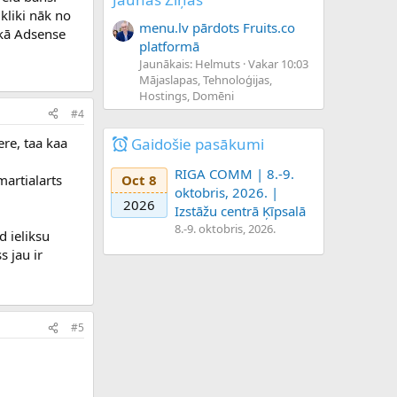
 kliki nāk no
menu.lv pārdots Fruits.co
 kā Adsense
platformā
Jaunākais: Helmuts
Vakar 10:03
Mājaslapas, Tehnoloģijas,
Hostings, Domēni
#4
Gaidošie pasākumi
ere, taa kaa
RIGA COMM | 8.-9.
martialarts
Oct 8
oktobris, 2026. |
2026
Izstāžu centrā Ķīpsalā
8.-9. oktobris, 2026.
 ieliksu
s jau ir
#5