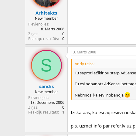
Arhitekts
New member
Pievienojies
8. Marts 2008
Ziņas
0
Reakciju rezultāts
0
13. Marts 2008
S
Andy teica:
Tu saproti atšķirību starp AdSen
Tu esi nobanots AdSense, bet taga
sandis
New member
Nebrīnos, ka Tevi nobanoja
Pievienojies
18. Decembris 2006
Ziņas
0
Izskataas, ka esi agresiivi nosk
Reakciju rezultāts
1
p.s. uzmet info par refer.lv uz 