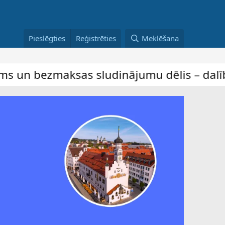
Pieslēgties
Reģistrēties
Meklēšana
s sludinājumu dēlis – dalība ir bez maksa