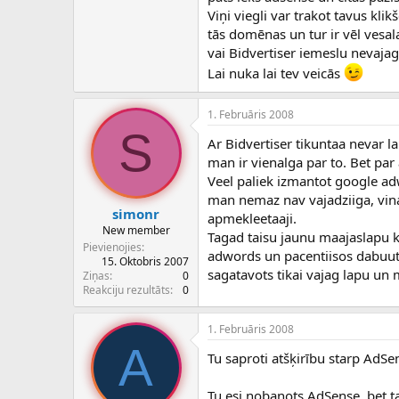
Viņi viegli var trakot tavus kli
tās domēnas un tur ir vēl vesal
vai Bidvertiser iemeslu nevajag
Lai nuka lai tev veicās
1. Februāris 2008
S
Ar Bidvertiser tikuntaa nevar l
man ir vienalga par to. Bet par
Veel paliek izmantot google adw
man nemaz nav vajadziiga, vina 
simonr
apmekleetaaji.
New member
Tagad taisu jaunu maajaslapu 
Pievienojies
adwords un pacentiisos dabuut a
15. Oktobris 2007
sagatavots tikai vajag lapu un 
Ziņas
0
Reakciju rezultāts
0
1. Februāris 2008
A
Tu saproti atšķirību starp Ad
Tu esi nobanots AdSense, bet t