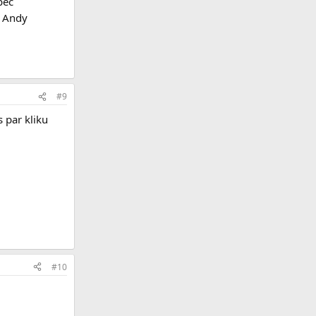
pēc
r Andy
#9
s par kliku
#10