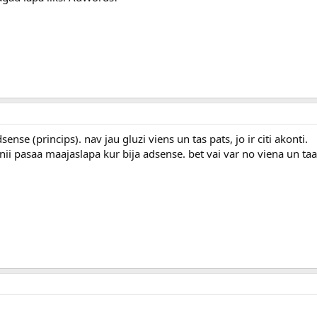
ense (princips). nav jau gluzi viens un tas pats, jo ir citi akonti.
nii pasaa maajaslapa kur bija adsense. bet vai var no viena un ta