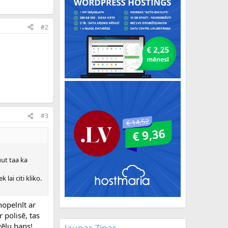
#2
#3
uut taa ka
lai citi kliko.
nopelnīt ar
r polisē, tas
vēlu bans!
Jaunas Ziņas