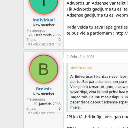
Adwords un Adsense var teikt ir
Tik Adwords gadījumā tu esi ta
Adsense gadījumā tu esi webmas
individual
New member
Kādā veidā tu savā lapā grasies
Pievienojies
te būs viela pārdomām : http:
28. Decembris 2006
Ziņas
0
Reakciju rezultāts
0
2. Februāris 2008
B
simonr teica:
Ar Bidvertiser tikuntaa nevar labi
par to. Bet par adsense man jau ir
Veel paliek izmantot google adwor
Breksis
vajadziiga, vina lai pati pelna kaa 
New member
Tagad taisu jaunu maajaslapu kur
Pievienojies
pacentiisos dabuut adsense atpakal
30. Janvāris 2008
miers.
Ziņas
0
Reakciju rezultāts
0
žēl ka tā, brīdināju, viss gan n