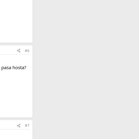
#6
a pasa hosta?
#7