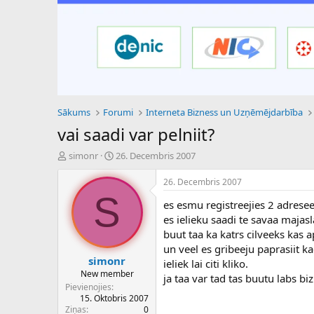
Sākums
Forumi
Interneta Bizness un Uzņēmējdarbība
vai saadi var pelniit?
P
S
simonr
26. Decembris 2007
a
ā
v
k
26. Decembris 2007
e
u
S
es esmu registreejies 2 adrese
d
m
i
a
es ielieku saadi te savaa majas
e
d
buut taa ka katrs cilveeks kas
n
a
un veel es gribeeju paprasiit k
a
t
simonr
ieliek lai citi kliko.
u
u
New member
ja taa var tad tas buutu labs bi
z
m
Pievienojies
s
s
15. Oktobris 2007
ā
Ziņas
0