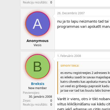
c
Reakciju rezultāts
0
ē
j
26. Decembris 2007
s
A
nu ja to lapu neizmanto tad tai 
programmas vari apskatīt manā
Anonymous
Viesis
1. Februāris 2008
B
simonr teica:
es esmu registreejies 2 adresees k
es ielieku saadi te savaa majasla
katrs cilveeks kas apskata manu l
Breksis
un veel es gribeeju paprasiit kadu 
New member
ja taa var tad tas buutu labs biznes
Pievienojies
30. Janvāris 2008
Varēt ir viens, otrs ir tikt nob
Ziņas
0
viltus klikšķināšanu vai kādu cit
Reakciju rezultāts
0
pats iekš adsense un citās paz