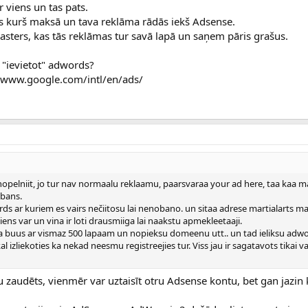
 viens un tas pats.
s kurš maksā un tava reklāma rādās iekš Adsense.
ters, kas tās reklāmas tur savā lapā un saņem pāris grašus.
 "ievietot" adwords?
//www.google.com/intl/en/ads/
 nopelniit, jo tur nav normaalu reklaamu, paarsvaraa your ad here, taa kaa m
 bans.
ds ar kuriem es vairs nečiitosu lai nenobano. un sitaa adrese martialarts 
viens var un vina ir loti drausmiiga lai naakstu apmekleetaaji.
a buus ar vismaz 500 lapaam un nopieksu domeenu utt.. un tad ieliksu adw
 izliekoties ka nekad neesmu registreejies tur. Viss jau ir sagatavots tikai v
au zaudēts, vienmēr var uztaisīt otru Adsense kontu, bet gan jazin 