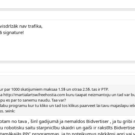
visdrīzāk nav trafika,
 signature!
ur par 1000 skatijumiem maksaa 1.5$ un otraa 2.5$. tas ir PTP.
paa http://martialartsw.freehostia.com kuru taapat neizmantoju un tad var b
apu es par to sanemu naudu. Taa var?
labu programu kur tu kliko un tad tos klikus paarveet lai tavu majaslapu ieliek 
s. :wink:
anotam no tava , šinī gadijumā ja nemaldos Bidvertiser , ja tu gribi 
u robotisku saitu starpnicību skaidri un gaiši ir rakstīts Bidvertise
istamākajās PPC programmas, ja to noteikumus pārkāpsi agri vai 