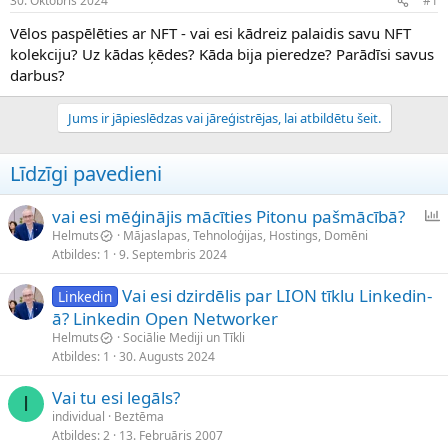
30. Oktobris 2024
#1
n
a
a
t
Vēlos paspēlēties ar NFT - vai esi kādreiz palaidis savu NFT
u
u
kolekciju? Uz kādas ķēdes? Kāda bija pieredze? Parādīsi savus
z
m
darbus?
s
s
ā
c
Jums ir jāpieslēdzas vai jāreģistrējas, lai atbildētu šeit.
ē
j
Līdzīgi pavedieni
s
vai esi mēģinājis mācīties Pitonu pašmācībā?
p
Helmuts
Mājaslapas, Tehnoloģijas, Hostings, Domēni
Atbildes
1
9. Septembris 2024
t
a
Vai esi dzirdēlis par LION tīklu Linkedin-
Linkedin
u
ā? Linkedin Open Networker
j
Helmuts
Sociālie Mediji un Tīkli
a
Atbildes
1
30. Augusts 2024
Vai tu esi legāls?
I
individual
Beztēma
Atbildes
2
13. Februāris 2007