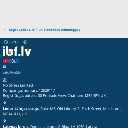
Kriptovalūtas, NFT un Blokķēdes tehnoloģijas
Sīkfaili
info@ibf.lv
No Stress Limited
Kompānijas numurs: 12629117
Reģistrācijas adrese: 38 Portside View, Chatham, ME4 4FY, UK
Lielbritānijas birojs:
Suite M6, Old Library, St Faith Street, Maidstone,
ME14 1LH, UK
Latvijas birojs:
Doma Laukums 2, Rīga, LV-1050, Latvija