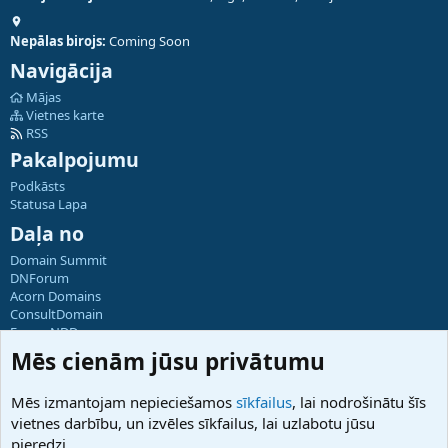
Nepālas birojs:
Coming Soon
Navigācija
Mājas
Vietnes karte
RSS
Pakalpojumu
Podkāsts
Statusa Lapa
Daļa no
Domain Summit
DNForum
Acorn Domains
ConsultDomain
ForumNDD
Domainforum.ro
Mēs cienām jūsu privātumu
27.be
NamesLot
Mēs izmantojam nepieciešamos
sīkfailus
, lai nodrošinātu šīs
Hostmaria
vietnes darbību, un izvēles sīkfailus, lai uzlabotu jūsu
Atbalsts
pieredzi.