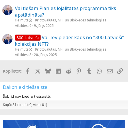
Vai tiešām Planies lojalitātes programma tiks
apstādināta?
Helmuts
Kriptovalūtas, NFT un Blokķēdes tehnoloģijas
Atbildes
9
9. Jūlijs 2025
Vai Tev pieder kāds no "300 Latvieši"
300 Latvieši
kolekcijas NFT?
Helmuts
Kriptovalūtas, NFT un Blokķēdes tehnoloģijas
Atbildes
8
20. Jūnijs 2025
Facebook
X (Twitter)
Bluesky
LinkedIn
Reddit
Pinterest
Tumblr
WhatsApp
E-pasts
Sai
Koplietot:
Dalībnieki tiešsaistē
Šobrīd nav biedru tiešsaistē.
Kopā: 81 (biedri: 0, viesi: 81)