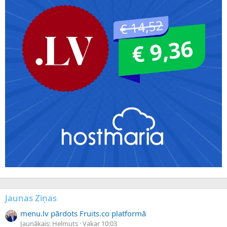
Jaunas Ziņas
menu.lv pārdots Fruits.co platformā
Jaunākais: Helmuts
Vakar 10:03