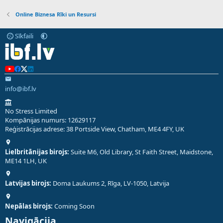
Online Biznesa Rīki un Resursi
Sīkfaili
info@ibf.lv
No Stress Limited
Kompānijas numurs: 12629117
Reģistrācijas adrese: 38 Portside View, Chatham, ME4 4FY, UK
Lielbritānijas birojs:
Suite M6, Old Library, St Faith Street, Maidstone,
ME14 1LH, UK
Latvijas birojs:
Doma Laukums 2, Rīga, LV-1050, Latvija
Nepālas birojs:
Coming Soon
Navigācija