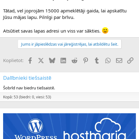
Tātad, vel joprojām 15000 apmeklētāji gaida, lai apskatītu
Jūsu mājas lapu. Pilnīgi par brīvu.
Atsūtiet savas lapas adresi un viss var sākties.
Jums ir jāpieslēdzas vai jāreģistrējas, lai atbildētu šeit.
Facebook
X (Twitter)
Bluesky
LinkedIn
Reddit
Pinterest
Tumblr
WhatsApp
E-pasts
Sai
Koplietot:
Dalībnieki tiešsaistē
Šobrīd nav biedru tiešsaistē.
Kopā: 53 (biedri: 0, viesi: 53)