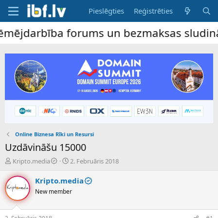
Pieslēgties
Reģistrēties
mējdarbība forums un bezmaksas sludinājumu
Online Biznesa Rīki un Resursi
Uzdāvināšu 15000
P
S
Kripto.media
2. Februāris 2018
a
ā
v
k
Kripto.media
e
u
New member
d
m
i
a
e
d