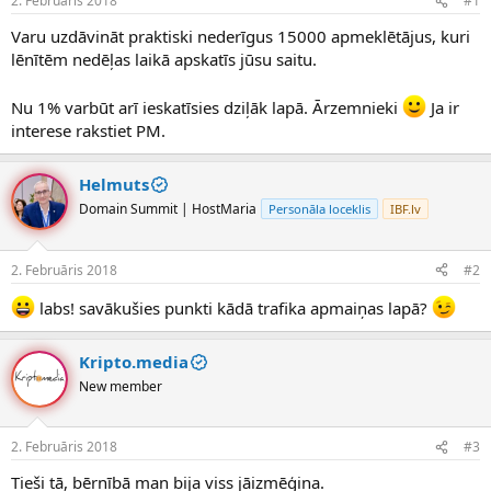
2. Februāris 2018
#1
n
a
a
t
Varu uzdāvināt praktiski nederīgus 15000 apmeklētājus, kuri
u
u
lēnītēm nedēļas laikā apskatīs jūsu saitu.
z
m
s
s
Nu 1% varbūt arī ieskatīsies dziļāk lapā. Ārzemnieki
Ja ir
ā
c
interese rakstiet PM.
ē
j
Helmuts
s
Domain Summit | HostMaria
Personāla loceklis
IBF.lv
2. Februāris 2018
#2
labs! savākušies punkti kādā trafika apmaiņas lapā?
Kripto.media
New member
2. Februāris 2018
#3
Tieši tā, bērnībā man bija viss jāizmēģina.