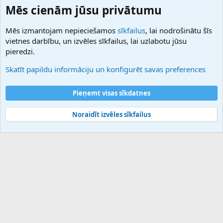
Domainforum.ro
Mēs cienām jūsu privātumu
27.be
NamesLot
Mēs izmantojam nepieciešamos
sīkfailus
, lai nodrošinātu šīs
Hostmaria
vietnes darbību, un izvēles sīkfailus, lai uzlabotu jūsu
Atbalsts
pieredzi.
Sazinieties ar mums
Palīdzība
Skatīt papildu informāciju un konfigurēt savas preferences
Noteikumi un nosacījumi
Privātuma politika
Pieņemt visas sīkdatnes
Noraidīt izvēles sīkfailus
®
Community platform by XenForo
© 2010-2025 XenForo Ltd.