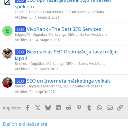
SEO
spēkiem
kebbeit
Digitālais Mārketings, SEO un Saites Veidošana
Atbildes
0
7. Augusts 2021
VivoRank - The Best SEO Services
SEO
E
Edgars74
Digitālais Mārketings, SEO un Saites Veidošana
Atbildes
1
14. Augusts 2012
Bezmaksas SEO Optimizācija tavai mājas
SEO
lapai!
Rihards-
Digitālais Mārketings, SEO un Saites Veidošana
Atbildes
0
21. Marts 2012
SEO un Interneta mārketinga veikals
SEO
headit
Digitālais Mārketings, SEO un Saites Veidošana
Atbildes
2
1. Aprīlis 2014
Facebook
X (Twitter)
Bluesky
LinkedIn
Reddit
Pinterest
Tumblr
WhatsApp
E-pasts
Sai
Koplietot:
Dalībnieki tiešsaistē