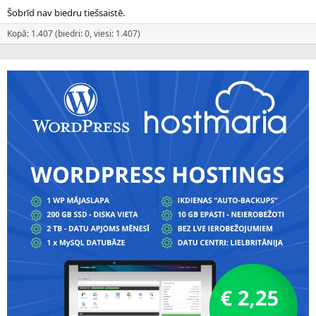
Šobrīd nav biedru tiešsaistē.
Kopā: 1.407 (biedri: 0, viesi: 1.407)