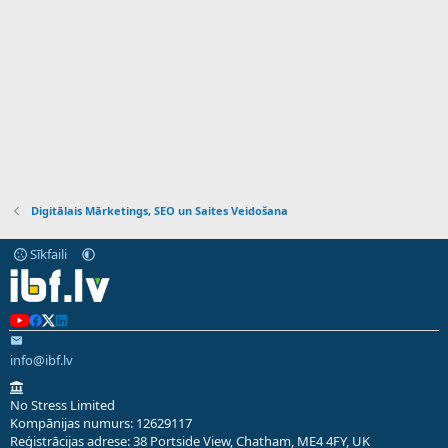
Digitālais Mārketings, SEO un Saites Veidošana
Sīkfaili
info@ibf.lv
No Stress Limited
Kompānijas numurs: 12629117
Reģistrācijas adrese: 38 Portside View, Chatham, ME4 4FY, UK