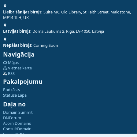
Lielbritānijas birojs:
Suite M6, Old Library, St Faith Street, Maidstone,
ME14 1LH, UK
Latvijas birojs:
Doma Laukums 2, Rīga, LV-1050, Latvija
Nepālas birojs:
Coming Soon
Navigācija
Mājas
Vietnes karte
RSS
Pakalpojumu
Podkāsts
Statusa Lapa
Daļa no
Domain Summit
DNForum
Acorn Domains
ConsultDomain
ForumNDD