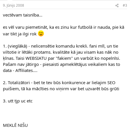
9. Jūnijs 2008
#3
vectēvam taisnība...
es vēl varu piemetināt, ka es zinu kur futbolā ir nauda, pie kā
var tikt ja ilgi rok
1. (vieglākā) - nelicensētie komandu krekli. fani mīl, un tie
viltotie ir lētāki protams. kvalitāte kā jau visam kas nāk no
ķīnas. Taisi WEBSIATU par "fakiem" un varbūt ko nopelnīsi.
Pašam nav jātirgo - piesaisti apmeklētājus veikaliem kas to
data - Affiliates....
2. Totalizātori - bet te tev būs konkurence ar lielajim SEO
puišiem, tā ka mācīties no viņirm var bet uzvarēt būs grūti
3. utt tjp uc etc
MEKLĒ NIŠU