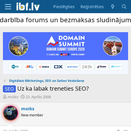
Pieslēgties
Reģistrēties
ība forums un bezmaksas sludinājumu dēlis
Digitālais Mārketings, SEO un Saites Veidošana
Uz ka labak treneties SEO?
SEO
P
S
moiks
23. Aprīlis 2008
a
ā
v
k
moiks
e
u
New member
d
m
i
a
e
d