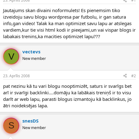
23. Aprīlis 2008
#1
n
a
a
t
Jautajums skan divaini noformulets! Es pienemsim tiko
u
u
izveidoju savu blogu wordpresa par futbolu, ir gan satura
z
m
info,gan video! Talak ka man optimizet savu lapu ar atslegas
s
s
vardiem,kur tie visi html kodi ir pieejami,un vai vispar blogs ir
ā
c
labakais trenins,ka macities optimizet lapu???
ē
j
vectevs
s
V
New member
23. Aprīlis 2008
#2
pat nezinu kā tu vari blogu nooptimizēt, saturs ir svarīgs bet
arī ir svarīgi backlinki....domāju ka labākais treniņš ir to visu
darīt ar web lapu, parasti blogus izmantoju kā backlinkus, jo
ātri noideksējas lapa.
snesDS
S
New member