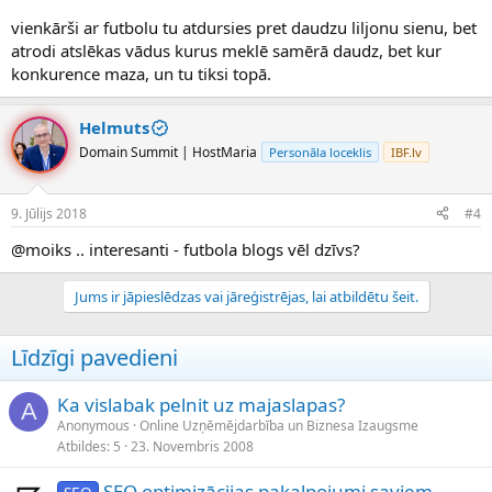
vienkārši ar futbolu tu atdursies pret daudzu liljonu sienu, bet
atrodi atslēkas vādus kurus meklē samērā daudz, bet kur
konkurence maza, un tu tiksi topā.
Helmuts
Domain Summit | HostMaria
Personāla loceklis
IBF.lv
9. Jūlijs 2018
#4
@moiks .. interesanti - futbola blogs vēl dzīvs?
Jums ir jāpieslēdzas vai jāreģistrējas, lai atbildētu šeit.
Līdzīgi pavedieni
Ka vislabak pelnit uz majaslapas?
A
Anonymous
Online Uzņēmējdarbība un Biznesa Izaugsme
Atbildes
5
23. Novembris 2008
SEO optimizācijas pakalpojumi saviem